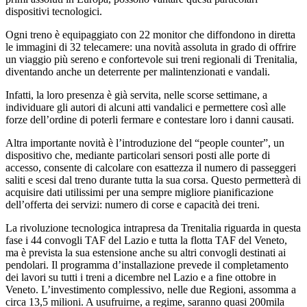
dispositivi tecnologici.
Ogni treno è equipaggiato con 22 monitor che diffondono in diretta
le immagini di 32 telecamere: una novità assoluta in grado di offrire
un viaggio più sereno e confortevole sui treni regionali di Trenitalia,
diventando anche un deterrente per malintenzionati e vandali.
Infatti, la loro presenza è già servita, nelle scorse settimane, a
individuare gli autori di alcuni atti vandalici e permettere così alle
forze dell’ordine di poterli fermare e contestare loro i danni causati.
Altra importante novità è l’introduzione del “people counter”, un
dispositivo che, mediante particolari sensori posti alle porte di
accesso, consente di calcolare con esattezza il numero di passeggeri
saliti e scesi dal treno durante tutta la sua corsa. Questo permetterà di
acquisire dati utilissimi per una sempre migliore pianificazione
dell’offerta dei servizi: numero di corse e capacità dei treni.
La rivoluzione tecnologica intrapresa da Trenitalia riguarda in questa
fase i 44 convogli TAF del Lazio e tutta la flotta TAF del Veneto,
ma è prevista la sua estensione anche su altri convogli destinati ai
pendolari. Il programma d’installazione prevede il completamento
dei lavori su tutti i treni a dicembre nel Lazio e a fine ottobre in
Veneto. L’investimento complessivo, nelle due Regioni, assomma a
circa 13,5 milioni. A usufruirne, a regime, saranno quasi 200mila