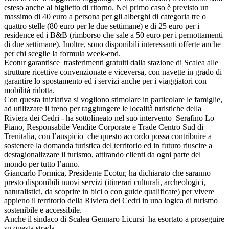
esteso anche al biglietto di ritorno. Nel primo caso è previsto un
massimo di 40 euro a persona per gli alberghi di categoria tre o
quattro stelle (80 euro per le due settimane) e di 25 euro per i
residence ed i B&B (rimborso che sale a 50 euro per i pernottamenti
di due settimane). Inoltre, sono disponibili interessanti offerte anche
per chi sceglie la formula week-end.
Ecotur garantisce trasferimenti gratuiti dalla stazione di Scalea alle
strutture ricettive convenzionate e viceversa, con navette in grado di
garantire lo spostamento ed i servizi anche per i viaggiatori con
mobilità ridotta.
Con questa iniziativa si vogliono stimolare in particolare le famiglie,
ad utilizzare il treno per raggiungere le località turistiche della
Riviera dei Cedri - ha sottolineato nel suo intervento Serafino Lo
Piano, Responsabile Vendite Corporate e Trade Centro Sud di
Trenitalia, con l’auspicio che questo accordo possa contribuire a
sostenere la domanda turistica del territorio ed in futuro riuscire a
destagionalizzare il turismo, attirando clienti da ogni parte del
mondo per tutto l’anno.
Giancarlo Formica, Presidente Ecotur, ha dichiarato che saranno
presto disponibili nuovi servizi (itinerari culturali, archeologici,
naturalistici, da scoprire in bici o con guide qualificate) per vivere
appieno il territorio della Riviera dei Cedri in una logica di turismo
sostenibile e accessibile.
Anche il sindaco di Scalea Gennaro Licursi ha esortato a proseguire
su questa strada.