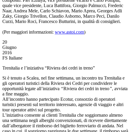
composto: Pier Ezhaya, vice presidente vicario e Carlo Pompili,
quale vice presidente, Luca Battifora, Giorgio Palmucci, Frederic
Naar, Andrea Mele, Carlo Schiavon, Mario Aprea, Georges Adli
Zaky, Giorgio Trivellon, Claudio Asborno, Marco Peci, Danilo
Curzi, Mario Roci, Francesco Butturini, in qualità di consiglieri.
(Per maggiori informazioni:
www.astoi.com
)
20
Giugno
2016
FS Italiane
Trenitalia e l’iniziativa “Riviera dei cedri in treno”
Si è tenuto a Scalea, nel fine settimana, un incontro tra Trenitalia e
gli operatori turistici della Riviera dei Cedri per condividere le
opportunità legate all’iniziativa
“
Riviera dei cedri in treno
”
, avviata
a fine maggio.
All’incontro hanno partecipato Ecotur, consorzio di operatori
turistici presenti sul territorio interessato, agenzie di viaggio e altri
tour operator attivi sul progetto.
L’iniziativa consente ai clienti Trenitalia che soggiornano almeno
una settimana negli alberghi convenzionati, di ricevere direttamente
dall’albergatore il rimborso del biglietto ferroviario di andata. Nel
caso in cui il soggiorno raggiunga le due settimane, il rimborso sarà