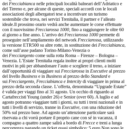
dei
Frecciabianca
nelle principali località balneari dell’Adriatico e
del Tirreno e, per alcune di queste, speciali accordi con le locali
associazioni degli albergatori tese a incentivare un turismo
sostenibile che trova, nei servizi Trenitalia, il partner e l’alleato
ideale.Il prossimo orario vedrà anche aumentare le corse effettuate
con il nuovissimo
Frecciarossa 1000,
fino a raggiungere le oltre 60
al giorno a fine anno. L’arrivo dei
Frecciarossa 1000
permette di
proseguire nell’ampliamento del network
Frecciarossa
, utilizzando
la versione ETR500 su altre rotte, in sostituzione dei
Frecciabianca
,
come sull’asse padano Torino-Milano-Venezia o
dei
Frecciargento
come sulla rotta Roma – Firenze – Bologna –
Venezia. L’Estate Trenitalia regala inoltre ai propri clienti molti
motivi in più per abbandonare l’auto e scegliere il treno, a iniziare
dall’opportunità di viaggiare sui
Frecciarossa
in
Executive
al prezzo
del livello
Business
e in
Business
al prezzo dello
Standard
e
sui
Frecciargento, Frecciabianca e Intercity
di viaggiare in prima al
prezzo della seconda classe. L’offerta, denominata “Upgrade Estate”
è valida per viaggi fino al 31 agosto. Un occhio di riguardo ai
Cartafreccisti Young (under 26) e Senior (over 60). A luglio e ad
agosto potranno viaggiare tutti i giorni, su tutti i treni nazionali e in
tutti i livelli di servizio, tranne in
Executive
, con una riduzione del
50% sul prezzo base. Ad agosto un’attenzione particolare sarà
riservata a chi vorrà portare il proprio cane con sé in vacanza, il
compagno a quattro zampe salirà a bordo di
Frecce
e treni a lunga
percorrenza pagando un ticket quasi simbolico: 5 euro.Non sono le