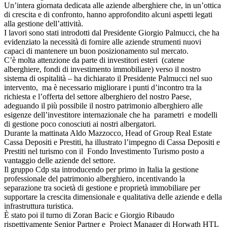
Un’intera giornata dedicata alle aziende alberghiere che, in un’ottica
di crescita e di confronto, hanno approfondito alcuni aspetti legati
alla gestione dell’attività.
I lavori sono stati introdotti dal Presidente Giorgio Palmucci, che ha
evidenziato la necessità di fornire alle aziende strumenti nuovi
capaci di mantenere un buon posizionamento sul mercato.
C’è molta attenzione da parte di investitori esteri (catene
alberghiere, fondi di investimento immobiliare) verso il nostro
sistema di ospitalità – ha dichiarato il Presidente Palmucci nel suo
intervento, ma è necessario migliorare i punti d’incontro tra la
richiesta e l’offerta del settore alberghiero del nostro Paese,
adeguando il più possibile il nostro patrimonio alberghiero alle
esigenze dell’investitore internazionale che ha parametri e modelli
di gestione poco conosciuti ai nostri albergatori.
Durante la mattinata Aldo Mazzocco, Head of Group Real Estate
Cassa Depositi e Prestiti, ha illustrato l’impegno di Cassa Depositi e
Prestiti nel turismo con il Fondo Investimento Turismo posto a
vantaggio delle aziende del settore.
Il gruppo Cdp sta introducendo per primo in Italia la gestione
professionale del patrimonio alberghiero, incentivando la
separazione tra società di gestione e proprietà immobiliare per
supportare la crescita dimensionale e qualitativa delle aziende e della
infrastruttura turistica.
È stato poi il turno di Zoran Bacic e Giorgio Ribaudo
rispettivamente Senior Partner e Project Manager di Horwath HTL