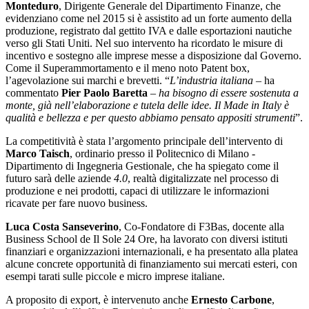
Monteduro
, Dirigente Generale del Dipartimento Finanze, che
evidenziano come nel 2015 si è assistito ad un forte aumento della
produzione, registrato dal gettito IVA e dalle esportazioni nautiche
verso gli Stati Uniti. Nel suo intervento ha ricordato le misure di
incentivo e sostegno alle imprese messe a disposizione dal Governo.
Come il Superammortamento e il meno noto Patent box,
l’agevolazione sui marchi e brevetti. “
L’industria italiana
– ha
commentato
Pier Paolo Baretta
–
ha bisogno di essere sostenuta a
monte, già nell’elaborazione e tutela delle idee. Il Made in Italy è
qualità e bellezza e per questo abbiamo pensato appositi strumenti
”.
La competitività è stata l’argomento principale dell’intervento di
Marco Taisch
, ordinario presso il Politecnico di Milano -
Dipartimento di Ingegneria Gestionale, che ha spiegato come il
futuro sarà delle aziende
4.0
, realtà digitalizzate nel processo di
produzione e nei prodotti, capaci di utilizzare le informazioni
ricavate per fare nuovo business.
Luca Costa Sanseverino
, Co-Fondatore di F3Bas, docente alla
Business School de Il Sole 24 Ore, ha lavorato con diversi istituti
finanziari e organizzazioni internazionali, e ha presentato alla platea
alcune concrete opportunità di finanziamento sui mercati esteri, con
esempi tarati sulle piccole e micro imprese italiane.
A proposito di export, è intervenuto anche
Ernesto Carbone
,