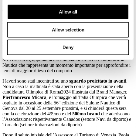
CONVENTION UCINA SATEC 2016: GLI STRUMENTI PER
GUARDARE AL FUTURO AL CENTRO DELLA
TRADIZIONALE GIORNATA DI STUDIO
Allow all
BARETTA, MEF: SIAMO AL VOSTRO FIANCO
DEMARIA, GUARDIAMO AVANTI con fiducia
Allow selection
FESTEGGIANDO IL NOSTRO 500MO BRAND
ASSOCIATO
LEASING NAUTICO: +44%
Deny
Si è tenuta questa mattina a Venezia la
Convention UCINA
SATEC 2016
, appuntamento annuale di UCINA Confindustria
Nautica che rappresenta un momento importante per approfondire i
temi di maggior rilievo del comparto.
I lavori sono stati incentrati su uno
sguardo proiettato in avanti
.
Non a caso la mattinata è stata aperta con la presentazione della
candidatura Olimpica di Roma2024 illustrata dal Brand Manager,
Pierfrancesco Micara
, e l’omaggio all’Italia Olimpica che verrà
ospitato in occasione della 56° edizione del Salone Nautico di
Genova dal 20 al 25 settembre prossimi, e si chiuderà questa sera
con la celebrazione del 499mo e del
500mo brand
che aderiscono
l’Associazione: rispettivamente Canados (settore Navi da diporto) e
Tornado (settore imbarcazioni da diporto).
Dopo il saluto iniziale dell’Assessore al Turismo di Venezia, Paola