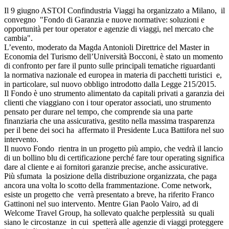
Il 9 giugno ASTOI Confindustria Viaggi ha organizzato a Milano, il
convegno "Fondo di Garanzia e nuove normative: soluzioni e
opportunità per tour operator e agenzie di viaggi, nel mercato che
cambia".
L’evento, moderato da Magda Antonioli Direttrice del Master in
Economia del Turismo dell’Università Bocconi, è stato un momento
di confronto per fare il punto sulle principali tematiche riguardanti
la normativa nazionale ed europea in materia di pacchetti turistici e,
in particolare, sul nuovo obbligo introdotto dalla Legge 215/2015.
Il Fondo è uno strumento alimentato da capitali privati a garanzia dei
clienti che viaggiano con i tour operator associati, uno strumento
pensato per durare nel tempo, che comprende sia una parte
finanziaria che una assicurativa, gestito nella massima trasparenza
per il bene dei soci ha affermato il Presidente Luca Battifora nel suo
intervento.
Il nuovo Fondo rientra in un progetto più ampio, che vedrà il lancio
di un bollino blu di certificazione perché fare tour operating significa
dare al cliente e ai fornitori garanzie precise, anche assicurative.
Più sfumata la posizione della distribuzione organizzata, che paga
ancora una volta lo scotto della frammentazione. Come network,
esiste un progetto che verrà presentato a breve, ha riferito Franco
Gattinoni nel suo intervento. Mentre Gian Paolo Vairo, ad di
Welcome Travel Group, ha sollevato qualche perplessità su quali
siano le circostanze in cui spetterà alle agenzie di viaggi proteggere