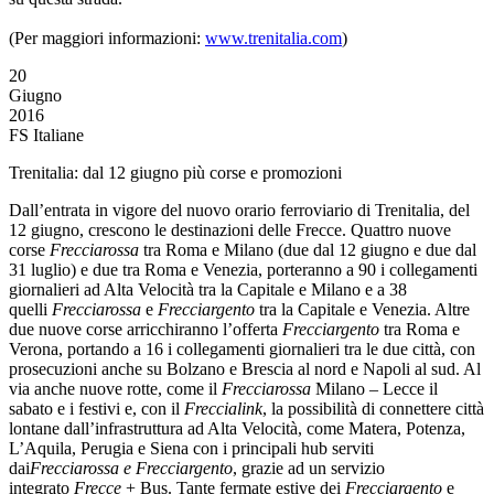
(Per maggiori informazioni:
www.trenitalia.com
)
20
Giugno
2016
FS Italiane
Trenitalia: dal 12 giugno più corse e promozioni
Dall’entrata in vigore del nuovo orario ferroviario di Trenitalia, del
12 giugno, crescono le destinazioni delle Frecce. Quattro nuove
corse
Frecciarossa
tra Roma e Milano (due dal 12 giugno e due dal
31 luglio) e due tra Roma e Venezia, porteranno a 90 i collegamenti
giornalieri ad Alta Velocità tra la Capitale e Milano e a 38
quelli
Frecciarossa
e
Frecciargento
tra la Capitale e Venezia. Altre
due nuove corse arricchiranno l’offerta
Frecciargento
tra Roma e
Verona, portando a 16 i collegamenti giornalieri tra le due città, con
prosecuzioni anche su Bolzano e Brescia al nord e Napoli al sud. Al
via anche nuove rotte, come il
Frecciarossa
Milano – Lecce il
sabato e i festivi e, con il
Freccialink
, la possibilità di connettere città
lontane dall’infrastruttura ad Alta Velocità, come Matera, Potenza,
L’Aquila, Perugia e Siena con i principali hub serviti
dai
Frecciarossa e Frecciargento
, grazie ad un servizio
integrato
Frecce
+ Bus. Tante fermate estive dei
Frecciargento
e