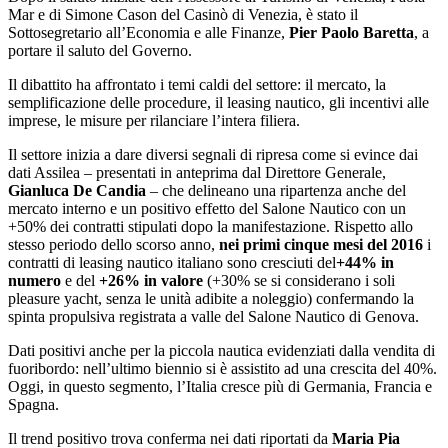
Mar e di Simone Cason del Casinò di Venezia, è stato il
Sottosegretario all’Economia e alle Finanze,
Pier Paolo Baretta
, a
portare il saluto del Governo.
Il dibattito ha affrontato i temi caldi del settore: il mercato, la
semplificazione delle procedure, il leasing nautico, gli incentivi alle
imprese, le misure per rilanciare l’intera filiera.
Il settore inizia a dare diversi segnali di ripresa come si evince dai
dati Assilea – presentati in anteprima dal Direttore Generale,
Gianluca De Candia
– che delineano una ripartenza anche del
mercato interno e un positivo effetto del Salone Nautico con un
+50% dei contratti stipulati dopo la manifestazione. Rispetto allo
stesso periodo dello scorso anno,
nei primi cinque mesi del 2016
i
contratti di leasing nautico italiano sono cresciuti del
+44% in
numero
e del
+26% in valore
(+30% se si considerano i soli
pleasure yacht, senza le unità adibite a noleggio) confermando la
spinta propulsiva registrata a valle del Salone Nautico di Genova.
Dati positivi anche per la piccola nautica evidenziati dalla vendita di
fuoribordo: nell’ultimo biennio si è assistito ad una crescita del 40%.
Oggi, in questo segmento, l’Italia cresce più di Germania, Francia e
Spagna.
Il trend positivo trova conferma nei dati riportati da
Maria Pia