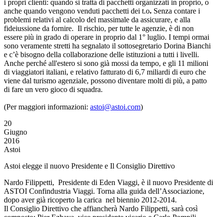
i propri clienti: quando si tratta di pacchetti organizzati in proprio, o
anche quando vengono venduti pacchetti dei t.o
.
Senza contare i
problemi relativi al calcolo del massimale da assicurare, e alla
fideiussione da fornire. Il rischio, per tutte le agenzie, è di non
essere più in grado di operare in proprio dal 1° luglio. I tempi ormai
sono veramente stretti ha segnalato il sottosegretario Dorina Bianchi
e c’è bisogno della collaborazione delle istituzioni a tutti i livelli.
Anche perché all'estero si sono già mossi da tempo, e gli 11 milioni
di viaggiatori italiani, e relativo fatturato di 6,7 miliardi di euro che
viene dal turismo agenziale, possono diventare molti di più, a patto
di fare un vero gioco di squadra.
(Per maggiori informazioni:
astoi@astoi.com
)
20
Giugno
2016
Astoi
Astoi elegge il nuovo Presidente e Il Consiglio Direttivo
Nardo Filippetti, Presidente di Eden Viaggi, è il nuovo Presidente di
ASTOI Confindustria Viaggi. Torna alla guida dell’Associazione,
dopo aver già ricoperto la carica nel biennio 2012-2014.
Il Consiglio Direttivo che affiancherà Nardo Filippetti, sarà così