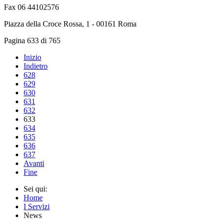
Fax 06 44102576
Piazza della Croce Rossa, 1 - 00161 Roma
Pagina 633 di 765
Inizio
Indietro
628
629
630
631
632
633
634
635
636
637
Avanti
Fine
Sei qui:
Home
I Servizi
News