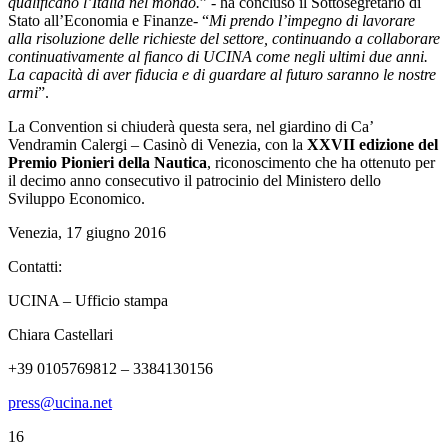
qualificano l’Italia nel mondo.
” - ha concluso il Sottosegretario di
Stato all’Economia e Finanze- “
Mi prendo l’impegno di lavorare
alla risoluzione delle richieste del settore, continuando a collaborare
continuativamente al fianco di UCINA come negli ultimi due anni.
La capacità di aver fiducia e di guardare al futuro saranno le nostre
armi
”.
La Convention si chiuderà questa sera, nel giardino di Ca’
Vendramin Calergi – Casinò di Venezia, con la
XXVII edizione del
Premio Pionieri della Nautica
, riconoscimento che ha ottenuto per
il decimo anno consecutivo il patrocinio del Ministero dello
Sviluppo Economico.
Venezia, 17 giugno 2016
Contatti:
UCINA – Ufficio stampa
Chiara Castellari
+39 0105769812 – 3384130156
press@ucina.net
16