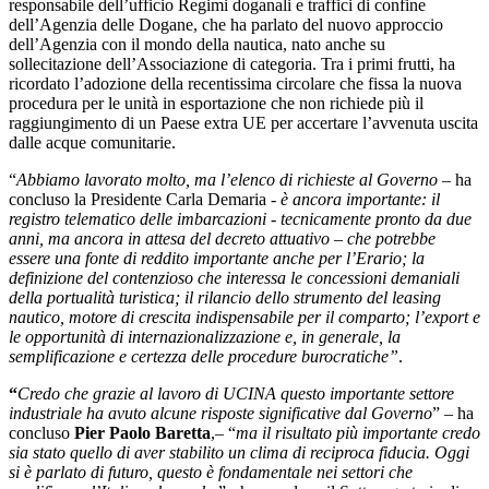
responsabile dell’ufficio Regimi doganali e traffici di confine
dell’Agenzia delle Dogane, che ha parlato del nuovo approccio
dell’Agenzia con il mondo della nautica, nato anche su
sollecitazione dell’Associazione di categoria. Tra i primi frutti, ha
ricordato l’adozione della recentissima circolare che fissa la nuova
procedura per le unità in esportazione che non richiede più il
raggiungimento di un Paese extra UE per accertare l’avvenuta uscita
dalle acque comunitarie.
“
Abbiamo lavorato molto, ma l’elenco di richieste al Governo
– ha
concluso la Presidente Carla Demaria -
è ancora importante: il
registro telematico delle imbarcazioni - tecnicamente pronto da due
anni, ma ancora in attesa del decreto attuativo – che potrebbe
essere una fonte di reddito importante anche per l’Erario; la
definizione del contenzioso che interessa le concessioni demaniali
della portualità turistica; il rilancio dello strumento del leasing
nautico, motore di crescita indispensabile per il comparto; l’export e
le opportunità di internazionalizzazione e, in generale, la
semplificazione e certezza delle procedure burocratiche”
.
“
Credo che grazie al lavoro di UCINA questo importante settore
industriale ha avuto alcune risposte significative dal Governo
” – ha
concluso
Pier Paolo Baretta
,– “
ma il risultato più importante credo
sia stato quello di aver stabilito un clima di reciproca fiducia. Oggi
si è parlato di futuro, questo è fondamentale nei settori che