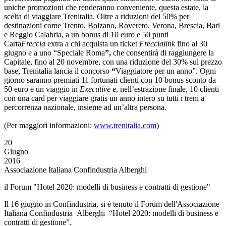
uniche promozioni che renderanno conveniente, questa estate, la
scelta di viaggiare Trenitalia. Oltre a riduzioni del 50% per
destinazioni come Trento, Bolzano, Rovereto, Verona, Brescia, Bari
e Reggio Calabria, a un bonus di 10 euro e 50 punti
Carta
Freccia
extra a chi acquista un ticket
Freccialink
fino al 30
giugno e a uno “Speciale Roma
”,
che consentirà di raggiungere la
Capitale, fino al 20 novembre, con una riduzione del 30% sul prezzo
base, Trenitalia lancia il concorso
“
Viaggiatore per un anno”. Ogni
giorno saranno premiati 11 fortunati clienti con 10 bonus sconto da
50 euro e un viaggio in
Executive
e, nell’estrazione finale, 10 clienti
con una card per viaggiare gratis un anno intero su tutti i treni a
percorrenza nazionale, insieme ad un’altra persona.
(Per maggiori informazioni:
www.trenitalia.com
)
20
Giugno
2016
Associazione Italiana Confindustria Alberghi
il Forum "Hotel 2020: modelli di business e contratti di gestione"
Il 16 giugno in Confindustria, si è tenuto il Forum dell'Associazione
Italiana Confindustria Alberghi “Hotel 2020: modelli di business e
contratti di gestione”.