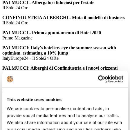
PALMUCCI - Albergatori fiduciosi per l'estate
Il Sole 24 Ore
CONFINDUSTRIA ALBERGHI - Muta il modello di business
Il Sole 24 Ore
PALMUCCI - Primo appuntamento di Hotel 2020
Primo Magazine
PALMUCCI: Italy's hoteliers eye the summer season with
optimism, estimating a 10% jump
ItalyEurope24 - Il Sole24 ORe
PALMUCCI: Alberghi di Confindustria e i nuovi orizzonti
GUIDA VIAGGI
PALMUCCI: Separare proprietà immobiliare da gestione
alberghiera: la ricetta di Cdp a Hotel 2020 di Aica
TTGITALIA
This website uses cookies
PALMUCCI: Cresce l'interesse per le forme alternative di
We use cookies to personalise content and ads, to
gestione alberghiera
TRAVELNOSTOP
provide social media features and to analyse our traffic.
We also share information about your use of our site with
Comunicati Stampa
our social media, advertising and analytics partners who