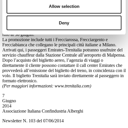
Emirates e Trenitalia hanno lanciato l’iniziativa che rende sempre
Allow selection
più forte l’integrazione treno – aereo. Ai clienti che scelgono
Emirates per volare in Business Class e First Class tra Milano e New
York, dal primo luglio al 31 agosto, sarà offerto un biglietto andata e
Deny
ritorno con le Frecce Trenitalia da e per Milano, coincidenti con il
volo scelto da Malpensa. I biglietti treno più aereo sono in vendita
fino al 30 giugno.
La promozione include tutti i Frecciarossa, Frecciargento e
Frecciabianca che collegano le principali città italiane a Milano.
Arrivati qui, i passeggeri Emirates-Trenitalia potranno usufruire del
servizio chauffeur dalla Stazione Centrale all’aeroporto di Malpensa.
Dopo l’acquisto del biglietto aereo, l’agenzia di viaggi o
direttamente il cliente possono contattare il call center Emirates che
provvederà all’emissione del biglietto del treno, in coincidenza con il
volo. Il biglietto Trenitalia sarà inviato direttamente al passeggero in
formato elettronico.
(Per maggiori informazioni: www.trenitalia.com)
7
Giugno
2014
Associazione Italiana Confindustria Alberghi
Newsletter N. 103 del 07/06/2014