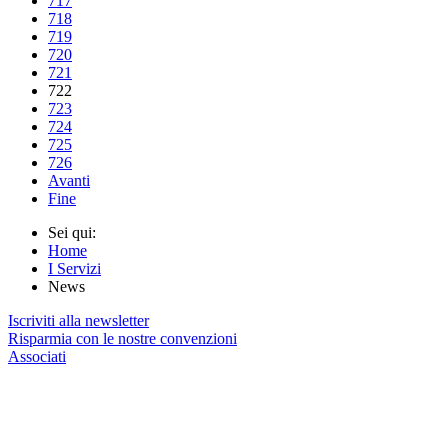
717
718
719
720
721
722
723
724
725
726
Avanti
Fine
Sei qui:
Home
I Servizi
News
Iscriviti alla newsletter
Risparmia con le nostre convenzioni
Associati