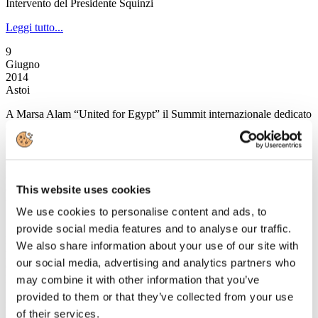
Intervento del Presidente Squinzi
Leggi tutto...
9
Giugno
2014
Astoi
A Marsa Alam “United for Egypt” il Summit internazionale dedicato
al turismo in Egitto
Da domani sino al 12 giugno, presso l’Hotel Intercontinental di Port
Ghalib a Marsa Alam, si terrà “United for Egypt”, l’evento
organizzato da ASTOI Confindustria Viaggi, AINeT (Associazione
dei Network Italiani), Ministero ed Ente del Turismo Egiziano,
This website uses cookies
unitamente ad Alpitour World, Eden Viaggi, Going, Settemari,
We use cookies to personalise content and ads, to
Swan Tour, Turisanda e Veratour, in collaborazione con Blue
Panorama, Neos, Meridiana ed Egyptair.
provide social media features and to analyse our traffic.
La tre giorni egiziana è un’iniziativa senza precedenti poiché per la
We also share information about your use of our site with
prima volta riunisce tutti gli attori della filiera turistica legata alla
our social media, advertising and analytics partners who
destinazione per mettere in risalto i tratti di unicità che rendono
l’Egitto la meta extra-europea preferita dagli italiani e per fare un
may combine it with other information that you’ve
focus sullo scenario geopolitico attuale. Oltre ai rappresentanti delle
provided to them or that they’ve collected from your use
istituzioni, dei tour operator, dei network e dei vettori, all’evento
of their services.
prenderanno parte oltre 700 agenti di viaggi provenienti da tutta