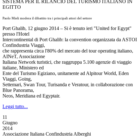
SISTEMA PER IL RILANCIO DEL TURISMO ITALIANO IN
EGITTO
Paolo Mieli modera il dibattito tra i principali attori del settore
Port Ghalib, 12 giugno 2014 – Si è tenuto ieri "United for Egypt"
presso l'Hotel
Intercontinental di Port Ghalib: la convention organizzata da ASTOI
Confindustria Viaggi,
che rappresenta circa l'80% del mercato del tour operating italiano,
AINeT, Associazione
Italiana Network turistici, che raggruppa 5.100 agenzie di viaggio
italiane, Ministero ed
Ente del Turismo Egiziano, unitamente ad Alpitour World, Eden
Viaggi, Going,
Settemari, Swan Tour, Turisanda e Veratour, in collaborazione con
Blue Panorama,
Neos, Meridiana ed Egyptair.
Leggi tutto...
11
Giugno
2014
Associazione Italiana Confindustria Alberghi