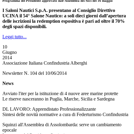
Programma del Presidente approvato dall’Assemblea dei Soci del 16 maggio
I Saloni Nautici S.p.A. presentano al Consiglio Direttivo
UCINA il 54° Salone Nautico: a soli dieci giorni dall’apertura
delle iscrizioni la redemption espositiva è pari ad oltre il 70%
degli spazi disponibili.
Leggi tutto...
10
Giugno
2014
Associazione Italiana Confindustria Alberghi
Newsletter N. 104 del 10/06/2014
News
Avviato l'iter per la istituzione di 4 nuove aree marine protette
Le riserve nasceranno in Puglia, Marche, Sicilia e Sardegna
DL LAVORO: Apprendistato Professionalizzante
Sintesi delle novità normative a cura di Federturismo Confindustria
Squinzi all'Assemblea di Assolombarda: serve un cambiamento
epocale