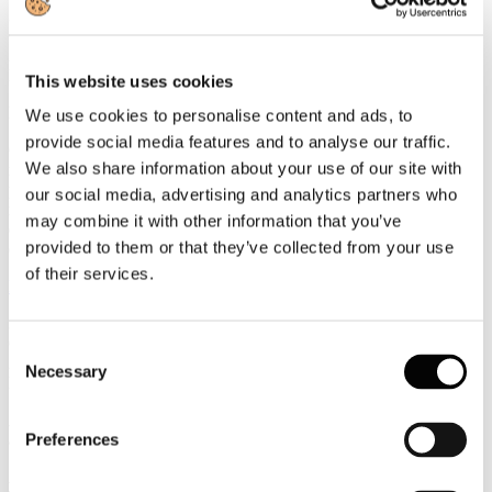
30
Giugno
2026
News 2026
This website uses cookies
Eumetra: le vacanze sono una priorità
We use cookies to personalise content and ads, to
provide social media features and to analyse our traffic.
Gli italiani non rinunciano alle vacanze, anche in un contesto di
We also share information about your use of our site with
rincari, e continuano a considerarle una priorità essenziale per il
proprio benessere personale secondo quanto emerge dalla nuova
our social media, advertising and analytics partners who
ricerca realizzata da Eumetra, agenzia di ricerca e insight generation,
may combine it with other information that you’ve
dedicata al nuovo significato delle vacanze estive e ai
provided to them or that they’ve collected from your use
comportamenti di consumo legati al turismo.
of their services.
Leggi tutto...
30
Giugno
Consent
2026
Necessary
Selection
News 2026
Assomarinas vince per la seconda volta al Tar Lazio sull’erroneo
Preferences
adeguamento Istat dei canoni demaniali 2023
Assomarinas ottiene un nuovo e significativo successo davanti al