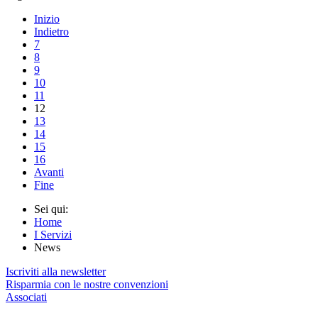
Inizio
Indietro
7
8
9
10
11
12
13
14
15
16
Avanti
Fine
Sei qui:
Home
I Servizi
News
Iscriviti alla newsletter
Risparmia con le nostre convenzioni
Associati