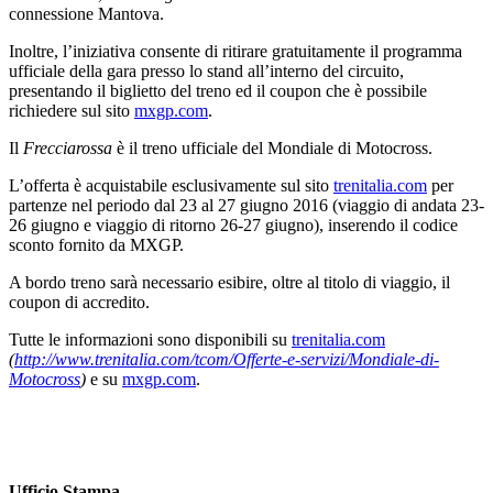
connessione Mantova.
Inoltre, l’iniziativa consente di ritirare gratuitamente il programma
ufficiale della gara presso lo stand all’interno del circuito,
presentando il biglietto del treno ed il coupon che è possibile
richiedere sul sito
mxgp.com
.
Il
Frecciarossa
è il treno ufficiale del Mondiale di Motocross.
L’offerta è acquistabile esclusivamente sul sito
trenitalia.com
per
partenze nel periodo dal 23 al 27 giugno 2016 (viaggio di andata 23-
26 giugno e viaggio di ritorno 26-27 giugno), inserendo il codice
sconto fornito da MXGP.
A bordo treno sarà necessario esibire, oltre al titolo di viaggio, il
coupon di accredito.
Tutte le informazioni sono disponibili su
trenitalia.com
(
http://www.trenitalia.com/tcom/Offerte-e-servizi/Mondiale-di-
Motocross
)
e su
mxgp.com
.
Ufficio Stampa