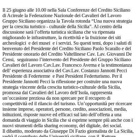
Il 25 giugno alle 10.00 nella Sala Conferenze del Credito Siciliano
di Acireale la Federazione Nazionale dei Cavalieri del Lavoro
Gruppo Siciliano organizza la Tavola rotonda “Una nuova strategia
per la crescita turistico - culturale della Sicilia”. Al centro della
discussione sarà l’offerta turistica siciliana che va ripensata
migliorando le infrastrutture, la ricettività e la fruizione dei siti
archeologici e dei musei e i servizi. Su questi temi, dopo i saluti di
benvenuto del Presidente del Credito Siciliano Paolo Scarallo e del
Presidente onorario del Credito Valtellinese Cav. Lav. Giovanni De
Censi, seguiranno l’intervento del Presidente del Gruppo Siciliano
Cavalieri del Lavoro Cav.Lav. Francesco Averna e la testimonianza
dell’ esperienza associativa del Cav.Lav. Costanzo Jannotti Pecci
Presidente di Federterme e Past President Federturismo. Per il
Presidente Jannotti Pecci la riflessione per costruire una nuova
strategia vincente della crescita turistico-culturale della Sicilia,
promossa dai Cavalieri del Lavoro dell’Isola, rappresenta
un’occasione preziosa da non sprecare per il recupero di
competitività ed il rilancio del turismo. Un’opportunità per ricercare
insieme imprese, operatori, persone, credito, associazioni, media,
istituzioni, risposte nuove ed efficaci sul lato dell’offerta a una
domanda di viaggio in Sicilia che si esprime sempre più anche con i
nuovi strumenti della sharing economy, del digitale, dei social.
Il dibattito, moderato da Giuseppe Di Fazio giornalista de La Sicilia,
vedrà il contributo delle Università siciliane con il Rettore