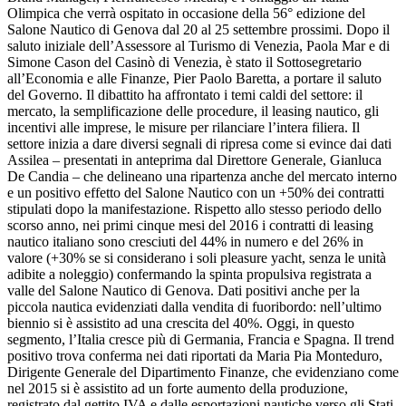
Olimpica che verrà ospitato in occasione della 56° edizione del
Salone Nautico di Genova dal 20 al 25 settembre prossimi. Dopo il
saluto iniziale dell’Assessore al Turismo di Venezia, Paola Mar e di
Simone Cason del Casinò di Venezia, è stato il Sottosegretario
all’Economia e alle Finanze, Pier Paolo Baretta, a portare il saluto
del Governo. Il dibattito ha affrontato i temi caldi del settore: il
mercato, la semplificazione delle procedure, il leasing nautico, gli
incentivi alle imprese, le misure per rilanciare l’intera filiera. Il
settore inizia a dare diversi segnali di ripresa come si evince dai dati
Assilea – presentati in anteprima dal Direttore Generale, Gianluca
De Candia – che delineano una ripartenza anche del mercato interno
e un positivo effetto del Salone Nautico con un +50% dei contratti
stipulati dopo la manifestazione. Rispetto allo stesso periodo dello
scorso anno, nei primi cinque mesi del 2016 i contratti di leasing
nautico italiano sono cresciuti del 44% in numero e del 26% in
valore (+30% se si considerano i soli pleasure yacht, senza le unità
adibite a noleggio) confermando la spinta propulsiva registrata a
valle del Salone Nautico di Genova. Dati positivi anche per la
piccola nautica evidenziati dalla vendita di fuoribordo: nell’ultimo
biennio si è assistito ad una crescita del 40%. Oggi, in questo
segmento, l’Italia cresce più di Germania, Francia e Spagna. Il trend
positivo trova conferma nei dati riportati da Maria Pia Monteduro,
Dirigente Generale del Dipartimento Finanze, che evidenziano come
nel 2015 si è assistito ad un forte aumento della produzione,
registrato dal gettito IVA e dalle esportazioni nautiche verso gli Stati