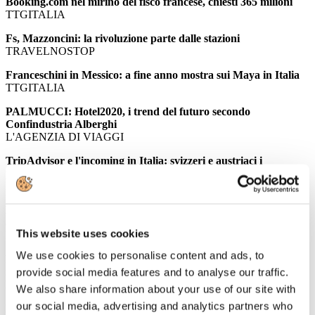
Booking.com nel mirino del fisco francese, chiesti 365 milioni
TTGITALIA
Fs, Mazzoncini: la rivoluzione parte dalle stazioni
TRAVELNOSTOP
Franceschini in Messico: a fine anno mostra sui Maya in Italia
TTGITALIA
PALMUCCI: Hotel2020, i trend del futuro secondo
Confindustria Alberghi
L'AGENZIA DI VIAGGI
TripAdvisor e l'incoming in Italia: svizzeri e austriaci i
principali fan del Belpaese
ITALIAN VENUE
Le "regole della strada": il settore del business travel diffonde le
8 linee guida per ottimizzare i viaggi d'affari
This website uses cookies
EVENT REPORT
We use cookies to personalise content and ads, to
Roma perde appeal: in 10 anni 700mila presenze turistiche in
meno, a Milano il primato della crescita
provide social media features and to analyse our traffic.
EVENT REPORT
We also share information about your use of our site with
our social media, advertising and analytics partners who
Italia primo paese per aziende del lusso: 29 i brand italiani fra i