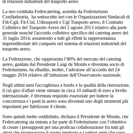
di relazioni industriali del trasporto aereo
La neo costituita Federcatering, assistita da Federturismo
Confindustria, ha sottoscritto ieri con le Organizzazioni Sindacali di
Filt-Cgil, Fit-Cisl, Uiltrasporti e Ugl Trasporto aereo, il Contratto
Collettivo del Trasporto Aereo del 2 agosto 2013 relativo alla parte
generale nonché l'accordo collettivo specifico del catering aereo del
31 luglio 2014, assumendo a tutti gli effetti la rappresentanza
imprenditoriale del comparto nel sistema di relazioni industriali del
trasporto aereo.
La Federazione, che rappresenta l’80% del mercato del catering
aereo, guidata dal Presidente Luigi de Montis e diventata socio di
Federturismo, ha ribadito, inoltre, l’adesione all’accordo del 24
maggio 2016 relativo all’istituzione dell’Osservatorio nazionale.
Negli ultimi anni l'accoglienza a bordo e la qualità della ristorazione,
il cui giro d'affari viene stimato in circa 10 miliardi di euro a livello
internazionale, è diventata requisito essenziale per battere la
concorrenza e i pasti in aereo sono diventati uno degli strumenti più
importanti per fidelizzare il cliente.
Sono quindi molto soddisfatto, dichiara il Presidente de Montis, che
Federcatering sia entrata a far parte di Federturismo con l’obiettivo
di creare i presupposti per una proficua collaborazione fra tutti gli
attori che promuovono il nostro territorio e i vettori aerei che sono