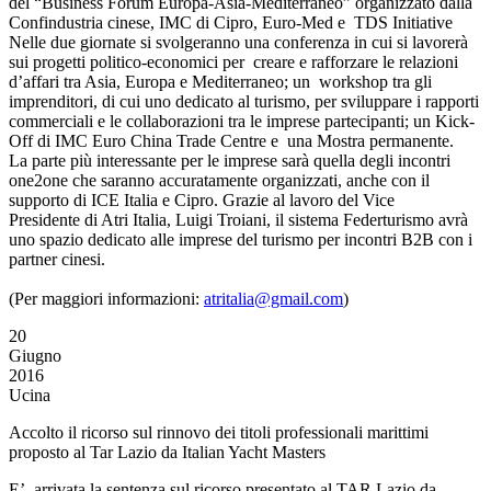
del “Business Forum Europa-Asia-Mediterraneo” organizzato dalla
Confindustria cinese, IMC di Cipro, Euro-Med e TDS Initiative
Nelle due giornate si svolgeranno una conferenza in cui si lavorerà
sui progetti politico-economici per creare e rafforzare le relazioni
d’affari tra Asia, Europa e Mediterraneo; un workshop tra gli
imprenditori, di cui uno dedicato al turismo, per sviluppare i rapporti
commerciali e le collaborazioni tra le imprese partecipanti; un Kick-
Off di IMC Euro China Trade Centre e una Mostra permanente.
La parte più interessante per le imprese sarà quella degli incontri
one2one che saranno accuratamente organizzati, anche con il
supporto di ICE Italia e Cipro. Grazie al lavoro del Vice
Presidente di Atri Italia, Luigi Troiani, il sistema Federturismo avrà
uno spazio dedicato alle imprese del turismo per incontri B2B con i
partner cinesi.
(Per maggiori informazioni:
atritalia@gmail.com
)
20
Giugno
2016
Ucina
Accolto il ricorso sul rinnovo dei titoli professionali marittimi
proposto al Tar Lazio da Italian Yacht Masters
E’ arrivata la sentenza sul ricorso presentato al TAR Lazio da