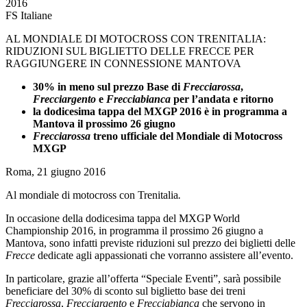
2016
FS Italiane
AL MONDIALE DI MOTOCROSS CON TRENITALIA:
RIDUZIONI SUL BIGLIETTO DELLE FRECCE PER
RAGGIUNGERE IN CONNESSIONE MANTOVA
30% in meno sul prezzo Base di
Frecciarossa
,
Frecciargento
e
Frecciabianca
per l’andata e ritorno
la dodicesima tappa del MXGP 2016 è in programma a
Mantova il prossimo 26 giugno
Frecciarossa
treno ufficiale del Mondiale di Motocross
MXGP
Roma, 21 giugno 2016
Al mondiale di motocross con Trenitalia
.
In occasione della dodicesima tappa del MXGP World
Championship 2016, in programma il prossimo 26 giugno a
Mantova, sono infatti previste riduzioni sul prezzo dei biglietti delle
Frecce
dedicate agli appassionati che vorranno assistere all’evento.
In particolare, grazie all’offerta “Speciale Eventi”, sarà possibile
beneficiare del 30% di sconto sul biglietto base dei treni
Frecciarossa
,
Frecciargento
e
Frecciabianca
che servono in