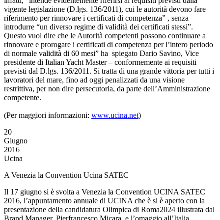
infatti, “intende evidentemente riferirsi ai requisiti previsti dalla
vigente legislazione (D.lgs. 136/2011), cui le autorità devono fare
riferimento per rinnovare i certificati di competenza” , senza
introdurre “un diverso regime di validità dei certificati stessi”.
Questo vuol dire che le Autorità competenti possono continuare a
rinnovare e prorogare i certificati di competenza per l’intero periodo
di normale validità di 60 mesi” ha spiegato Dario Savino, Vice
presidente di Italian Yacht Master – conformemente ai requisiti
previsti dal D.lgs. 136/2011. Si tratta di una grande vittoria per tutti i
lavoratori del mare, fino ad oggi penalizzati da una visione
restrittiva, per non dire persecutoria, da parte dell’Amministrazione
competente.
(Per maggiori informazioni:
www.ucina.net
)
20
Giugno
2016
Ucina
A Venezia la Convention Ucina SATEC
Il 17 giugno si è svolta a Venezia la Convention UCINA SATEC
2016, l’appuntamento annuale di UCINA che è si è aperto con la
presentazione della candidatura Olimpica di Roma2024 illustrata dal
Brand Manager, Pierfrancesco Micara, e l’omaggio all’Italia