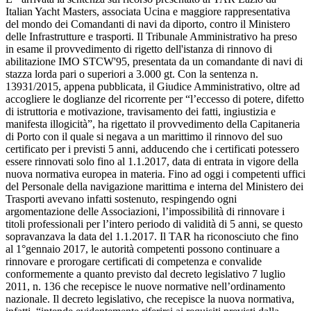
Italian Yacht Masters, associata Ucina e maggiore rappresentativa
del mondo dei Comandanti di navi da diporto, contro il Ministero
delle Infrastrutture e trasporti. Il Tribunale Amministrativo ha preso
in esame il provvedimento di rigetto dell'istanza di rinnovo di
abilitazione IMO STCW'95, presentata da un comandante di navi di
stazza lorda pari o superiori a 3.000 gt. Con la sentenza n.
13931/2015, appena pubblicata, il Giudice Amministrativo, oltre ad
accogliere le doglianze del ricorrente per “l’eccesso di potere, difetto
di istruttoria e motivazione, travisamento dei fatti, ingiustizia e
manifesta illogicità”, ha rigettato il provvedimento della Capitaneria
di Porto con il quale si negava a un marittimo il rinnovo del suo
certificato per i previsti 5 anni, adducendo che i certificati potessero
essere rinnovati solo fino al 1.1.2017, data di entrata in vigore della
nuova normativa europea in materia. Fino ad oggi i competenti uffici
del Personale della navigazione marittima e interna del Ministero dei
Trasporti avevano infatti sostenuto, respingendo ogni
argomentazione delle Associazioni, l’impossibilità di rinnovare i
titoli professionali per l’intero periodo di validità di 5 anni, se questo
sopravanzava la data del 1.1.2017. Il TAR ha riconosciuto che fino
al 1°gennaio 2017, le autorità competenti possono continuare a
rinnovare e prorogare certificati di competenza e convalide
conformemente a quanto previsto dal decreto legislativo 7 luglio
2011, n. 136 che recepisce le nuove normative nell’ordinamento
nazionale. Il decreto legislativo, che recepisce la nuova normativa,