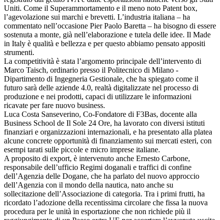
Uniti. Come il Superammortamento e il meno noto Patent box,
l’agevolazione sui marchi e brevetti. L’industria italiana – ha
commentato nell’occasione Pier Paolo Baretta – ha bisogno di essere
sostenuta a monte, già nell’elaborazione e tutela delle idee. Il Made
in Italy è qualità e bellezza e per questo abbiamo pensato appositi
strumenti.
La competitività è stata l’argomento principale dell’intervento di
Marco Taisch, ordinario presso il Politecnico di Milano -
Dipartimento di Ingegneria Gestionale, che ha spiegato come il
futuro sarà delle aziende 4.0, realtà digitalizzate nel processo di
produzione e nei prodotti, capaci di utilizzare le informazioni
ricavate per fare nuovo business.
Luca Costa Sanseverino, Co-Fondatore di F3Bas, docente alla
Business School de Il Sole 24 Ore, ha lavorato con diversi istituti
finanziari e organizzazioni internazionali, e ha presentato alla platea
alcune concrete opportunità di finanziamento sui mercati esteri, con
esempi tarati sulle piccole e micro imprese italiane.
A proposito di export, è intervenuto anche Ernesto Carbone,
responsabile dell’ufficio Regimi doganali e traffici di confine
dell’Agenzia delle Dogane, che ha parlato del nuovo approccio
dell’Agenzia con il mondo della nautica, nato anche su
sollecitazione dell’Associazione di categoria. Tra i primi frutti, ha
ricordato l’adozione della recentissima circolare che fissa la nuova
procedura per le unità in esportazione che non richiede più il