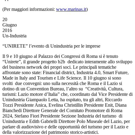
(Per maggiori informazioni:
www.marinas.it
)
20
Giugno
2016
Un-Industria
“UNIRETE” l’evento di Unindustria per le imprese
Il 9 e 10 giugno al Palazzo dei Congressi di Roma si è tenuto
“Unirete”, il grande progetto b2b dedicato interamente allo sviluppo
del business network dei propri soci. Le principali tematiche
affrontate sono state: Financial district, Industria 4.0, Smart Future,
Made in Italy and Tourism e Life Science
.
Il 10 giugno si sono
svolti due convegni: uno sulla necessità che Roma e il Lazio si
dotino di un Convention Bureau, l’altro su “Creatività, Cultura,
turismi: Lazio motore d’Italia” che, coordinato dal Vice Presidente di
Unindustria Giampaolo Letta, ha ospitato, tra gli altri, Riccardo
Tozzi Presidente Anica, Evelina Christillin Presidente Enit, Diana
Bianchedi Direttore Generale del Comitato Promotore di Roma
2024, Stefano Fiori Presidente Sezione Industria del turismo di
Unindustria e Edith Gabrielli Direttore Polo Museale del Lazio, per
parlare di audiovisivo e delle opportunità del turismo per il Lazio e
della valorizzazione del patrimonio storico-artistici.