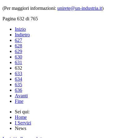
(Per maggiori informazioni:
unirete@un-industria.it
)
Pagina 632 di 765
Inizio
Indietro
627
628
629
630
631
632
633
634
635
636
Avanti
Fine
Sei qui:
Home
I Servizi
News