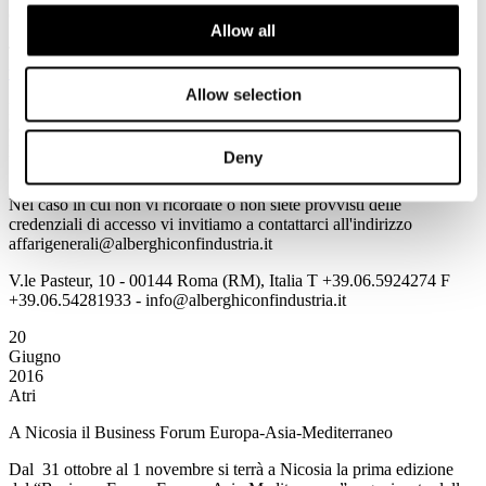
GUIDA VIAGGI
Allow all
Tutte le informazioni sono consultabili all'indirizzo
www.alberghiconfindustria.it
Allow selection
Per accedere in automatico alle informazioni della Newsletter
cliccando direttamente sulla notizia prescelta è necessario per la
prima volta salvare Username e Password utilizzando il flag
Deny
"memorizza i dati di accesso".
Nel caso in cui non vi ricordate o non siete provvisti delle
credenziali di accesso vi invitiamo a contattarci all'indirizzo
affarigenerali@alberghiconfindustria.it
V.le Pasteur, 10 - 00144 Roma (RM), Italia T +39.06.5924274 F
+39.06.54281933 - info@alberghiconfindustria.it
20
Giugno
2016
Atri
A Nicosia il Business Forum Europa-Asia-Mediterraneo
Dal 31 ottobre al 1 novembre si terrà a Nicosia la prima edizione