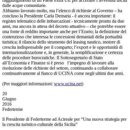
raggiungimento di un Paese extra UE per accertare l’avvenuta uscita
dalle acque comunitarie.
Abbiamo lavorato molto, ma l’elenco di richieste al Governo – ha
concluso la Presidente Carla Demaria - è ancora importante: il
registro telematico delle imbarcazioni - tecnicamente pronto da due
anni, ma ancora in attesa del decreto attuativo – che potrebbe essere
una fonte di reddito importante anche per l’Erario; la definizione del
contenzioso che interessa le concessioni demaniali della portualità
turistica; il rilancio dello strumento del leasing nautico, motore di
crescita indispensabile per il comparto; l’export e le opportunità di
internazionalizzazione e, in generale, la semplificazione e certezza
delle procedure burocratiche. Il Sottosegretario di Stato
all’Economia e Finanze si è preso l’impegno di lavorare alla
risoluzione delle richieste del settore, continuando a collaborare
continuativamente al fianco di UCINA come negli ultimi due anni.
(Per maggiori informazioni:
www.ucina.net
)
20
Giugno
2016
Federterme
ll Presidente di Federterme ad Acireale per “Una nuova strategia per
la crescita turistico-culturale della Sicilia”