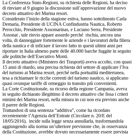
La Conferenza Stato-Regioni, su richiesta delle Regioni, ha deciso
di rinviare al 9 giugno la discussione sull’approvazione del nuovo
decreto attuativo dei Marina resort.
Considerato l’inizio della stagione estiva, hanno sottolineato Carla
Demaria, Presidente di UCINA Confindustria Nautica, Roberto
Perocchio, Presidente Assomarinas, e Luciano Serra, Presidente
Assonat , tale rinvio appare assurdo perché rischia, ancora una
volta, di danneggiare fortemente le aziende e i lavoratori della filiera
della nautica e di inficiare il lavoro fatto in questi ultimi anni per
riportare in Italia almeno parte delle 40.000 barche fuggite in seguito
alle politiche dell’Esecutivo Monti.
Il decreto attuativo (Ministero dei Trasporti) aveva accolto, con quasi
15 anni di ritardo, una precisa richiesta del settore di applicare l’Iva
del turismo ai Marina resort, perché nella portualità mediterranea,
tesa a richiamare le ricche correnti del turismo nautico, si applicano
quasi ovunque tariffe di ormeggio in transito più convenienti.
La Corte Costituzionale, su ricorso della regione Campania, aveva
in seguito dichiarato illegittimo il decreto attuativo che fissa i criteri
minimi dei Marina resort, nella misura in cui non era previsto anche
il parere delle Regioni.
Trattandosi di una sentenza “additiva”, come ha ricordato
recentemente l’Agenzia dell’Entrate (Circolare n. 20/E del
18/05/2016), incide sulla legge senza annullarla, trasformandola
aggiungendo alla norma un’ulteriore previsione che, in osservanza
della Costituzione, avrebbe dovuto necessariamente essere prevista