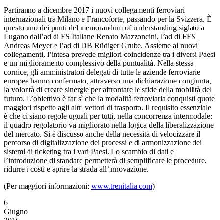
Partiranno a dicembre 2017 i nuovi collegamenti ferroviari
internazionali tra Milano e Francoforte, passando per la Svizzera. È
questo uno dei punti del memorandum of understanding siglato a
Lugano dall’ad di FS Italiane Renato Mazzoncini, l’ad di FFS
Andreas Meyer e l’ad di DB Rüdiger Grube. Assieme ai nuovi
collegamenti, l’intesa prevede migliori coincidenze tra i diversi Paesi
e un miglioramento complessivo della puntualità. Nella stessa
cornice, gli amministratori delegati di tutte le aziende ferroviarie
europee hanno confermato, attraverso una dichiarazione congiunta,
la volontà di creare sinergie per affrontare le sfide della mobilità del
futuro.
L’obiettivo è far sì che la modalità ferroviaria conquisti quote
maggiori rispetto agli altri vettori di trasporto. Il requisito essenziale
è che ci siano regole uguali per tutti, nella concorrenza intermodale:
il quadro regolatorio va migliorato nella logica della liberalizzazione
del mercato. Si è discusso anche della necessità di velocizzare il
percorso di digitalizzazione dei processi e di armonizzazione dei
sistemi di ticketing tra i vari Paesi. Lo scambio di dati e
l’introduzione di standard permetterà di semplificare le procedure,
ridurre i costi e aprire la strada all’innovazione.
(Per maggiori informazioni:
www.trenitalia.com
)
6
Giugno