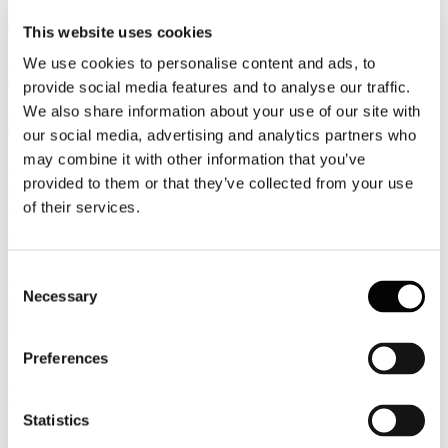
interregionali
This website uses cookies
TTGITALIA
We use cookies to personalise content and ads, to
Congressuale priorità per il Governo
GUIDA VIAGGI
provide social media features and to analyse our traffic.
We also share information about your use of our site with
PALMUCCI: 2 giugno incide solo su turismo domestico
our social media, advertising and analytics partners who
TRAVELNOSTOP
may combine it with other information that you’ve
Confindustria Alberghi, PALMUCCI: Ponte 2 giugno grande
provided to them or that they’ve collected from your use
incertezza
Askanews
of their services.
PALMUCCI: In calo i viaggi per il ponte del 2 giugno
IL SOLE 24 ORE
Consent
Islanda, troppi turisti: legge per limitare Airbnb e tutelare
Necessary
Selection
l'ambiente
Corriere.it
Preferences
Comunicati Stampa
Ponte del 2 giugno: un banco di prova per l'estate
Dichiarazione stampa
Statistics