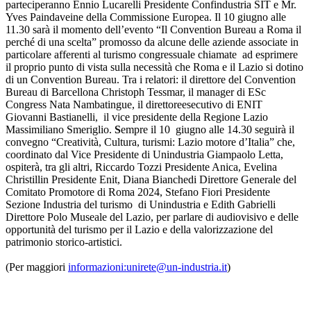
parteciperanno Ennio Lucarelli Presidente Confindustria SIT e Mr.
Yves Paindaveine della Commissione Europea. Il 10 giugno alle
11.30 sarà il momento dell’evento “Il Convention Bureau a Roma il
perché di una scelta” promosso da alcune delle aziende associate in
particolare afferenti al turismo congressuale chiamate ad esprimere
il proprio punto di vista sulla necessità che Roma e il Lazio si dotino
di un Convention Bureau. Tra i relatori: il direttore del Convention
Bureau di Barcellona Christoph Tessmar, il manager di ESc
Congress Nata Nambatingue, il direttoreesecutivo di ENIT
Giovanni Bastianelli, il vice presidente della Regione Lazio
Massimiliano Smeriglio.
S
empre il 10 giugno alle 14.30 seguirà il
convegno “Creatività, Cultura, turismi: Lazio motore d’Italia” che,
coordinato dal Vice Presidente di Unindustria Giampaolo Letta,
ospiterà, tra gli altri, Riccardo Tozzi Presidente Anica, Evelina
Christillin Presidente Enit, Diana Bianchedi Direttore Generale del
Comitato Promotore di Roma 2024, Stefano Fiori Presidente
Sezione Industria del turismo di Unindustria e Edith Gabrielli
Direttore Polo Museale del Lazio, per parlare di audiovisivo e delle
opportunità del turismo per il Lazio e della valorizzazione del
patrimonio storico-artistici.
(Per
maggiori
informazioni:
unirete@un-industria.it
)