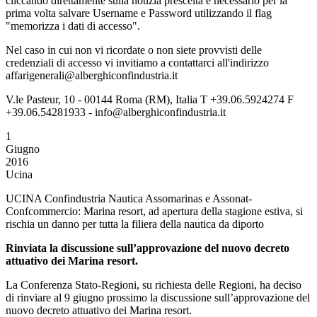
cliccando direttamente sulla notizia prescelta è necessario per la
prima volta salvare Username e Password utilizzando il flag
"memorizza i dati di accesso".
Nel caso in cui non vi ricordate o non siete provvisti delle
credenziali di accesso vi invitiamo a contattarci all'indirizzo
affarigenerali@alberghiconfindustria.it
V.le Pasteur, 10 - 00144 Roma (RM), Italia T +39.06.5924274 F
+39.06.54281933 - info@alberghiconfindustria.it
1
Giugno
2016
Ucina
UCINA Confindustria Nautica Assomarinas e Assonat-
Confcommercio: Marina resort, ad apertura della stagione estiva, si
rischia un danno per tutta la filiera della nautica da diporto
Rinviata la discussione
sull’approvazione del nuovo decreto
attuativo dei Marina resort.
La Conferenza Stato-Regioni, su richiesta delle Regioni, ha deciso
di rinviare al 9 giugno prossimo la discussione sull’approvazione del
nuovo decreto attuativo dei Marina resort.