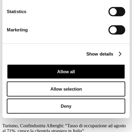
3
Agosto
Statistics
2026
News 2026
Federalismo fiscale: a rischio i servizi del trasporto pubblico. Agens,
Marketing
Anav e Asstra: “Servono correttivi che assicurino il finanziamento al
settore”
Forte preoccupazione da parte di Agens, Anav e Asstra, le
associazioni che in Italia rappresentano le aziende del trasporto
Show details
pubblico locale (TPL), per l’approvazione in Consiglio dei Ministri
del ddl sul federalismo fiscale regionale: “C’è la reale possibilità che
l'attuale impianto normativo metta a repentaglio l'equilibrio
Allow all
economico-finanziario del Trasporto Pubblico Locale e
l'adeguatezza dei servizi su scala nazionale.
Allow selection
Leggi tutto...
3
Agosto
Deny
2026
News 2026
Turismo, Confindustria Alberghi: “Tasso di occupazione ad agosto
al 71%, cresce la clientela straniera in Italia”