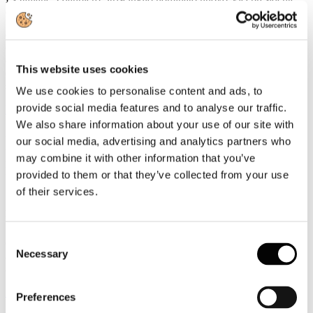
della UIC
Gianpiero Strisciuglio, Amministratore Delegato e Direttore
Generale del Gruppo FS, è stato nominato nuovo Vicepresidente
della UIC - Union internationale des chemins de fer -
This website uses cookies
organizzazione internazionale che riunisce le ferrovie e i principali
stakeholder del settore ferroviario a livello mondiale.
We use cookies to personalise content and ads, to
provide social media features and to analyse our traffic.
Leggi tutto...
We also share information about your use of our site with
3
our social media, advertising and analytics partners who
Agosto
may combine it with other information that you’ve
2026
News 2026
provided to them or that they’ve collected from your use
of their services.
ROTTA SUL 66°SALONE NAUTICO INTERNAZIONALE:
APERTO IL TICKETING ONLINE PER L'EDIZIONE IN
PROGRAMMA A GENOVA DALL'1 AL 6 OTTOBRE 2026
Consent
Con l'apertura del ticketing online entra nel vivo il percorso di
Necessary
avvicinamento al 66° Salone Nautico Internazionale, in programma
Selection
a Genova dall'1 al 6 ottobre 2026.
Leggi tutto...
Preferences