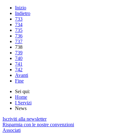
Inizio
Indietro
733
734
735
736
737
738
739
740
741
742
Avanti
Fine
Sei qui:
Home
I Servizi
News
Iscriviti alla newsletter
Risparmia con le nostre convenzioni
Associati