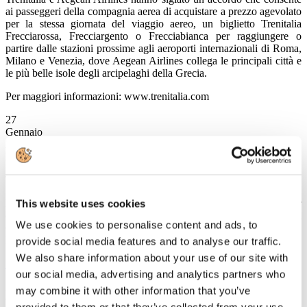
ai passeggeri della compagnia aerea di acquistare a prezzo agevolato
per la stessa giornata del viaggio aereo, un biglietto Trenitalia
Frecciarossa, Frecciargento o Frecciabianca per raggiungere o
partire dalle stazioni prossime agli aeroporti internazionali di Roma,
Milano e Venezia, dove Aegean Airlines collega le principali città e
le più belle isole degli arcipelaghi della Grecia.
Per maggiori informazioni: www.trenitalia.com
27
Gennaio
2014
FS Italiane
Trenitalia e Bologna Fiere insieme per la promozione Carta Freccia
Biglietti d’ingresso al prezzo di uno e una corsia preferenziale per
This website uses cookies
entrare alla Fiera di Bologna sono i vantaggi riservati ai soci
We use cookies to personalise content and ads, to
CartaFreccia che raggiungeranno il capoluogo emiliano con le
Frecce Trenitalia.
provide social media features and to analyse our traffic.
We also share information about your use of our site with
Leggi tutto...
our social media, advertising and analytics partners who
27
may combine it with other information that you’ve
Gennaio