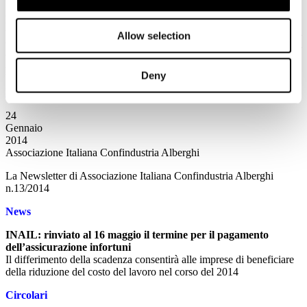
Nell’attuale panorama turistico l’universo delle reviews ha assunto
un ruolo sempre maggiore. Le Aziende del settore necessitano di
Allow selection
una conoscenza approfondita per acquisire maggiore tecniche di
utilizzo degli strumenti on-line in un’ottica di crescita e di sviluppo
per il proprio business.
Deny
Leggi tutto...
24
Gennaio
2014
Associazione Italiana Confindustria Alberghi
La Newsletter di Associazione Italiana Confindustria Alberghi
n.13/2014
News
INAIL: rinviato al 16 maggio il termine per il pagamento
dell’assicurazione infortuni
Il differimento della scadenza consentirà alle imprese di beneficiare
della riduzione del costo del lavoro nel corso del 2014
Circolari