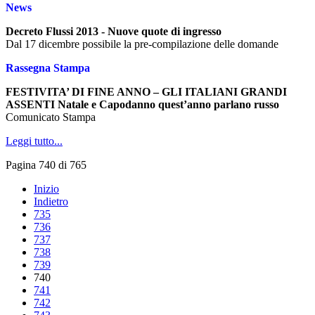
News
Decreto Flussi 2013 - Nuove quote di ingresso
Dal 17 dicembre possibile la pre-compilazione delle domande
Rassegna Stampa
FESTIVITA’ DI FINE ANNO – GLI ITALIANI GRANDI
ASSENTI Natale e Capodanno quest’anno parlano russo
Comunicato Stampa
Leggi tutto...
Pagina 740 di 765
Inizio
Indietro
735
736
737
738
739
740
741
742