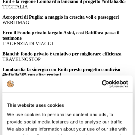
Enit e la regione Lombardia lanciano il progetto #inItalia365
TTGITALIA
Aeroporti di Puglia: a maggio in crescita voli e passeggeri
WEBITMAG
Ecco il Fondo privato targato Astoi, così Battifora passa il
testimone
L'AGENZIA DI VIAGGI
Bianchi: fondo privato è tentativo per migliorare efficienza
TRAVELNOSTOP
Lombardia fa sinergia con Enit: presto progetto condiviso
#inItalia365 con altre regioni
TRAVELNOSTOP
Tutte le informazioni sono consultabili all'indirizzo
www.alberghiconfindustria.it
This website uses cookies
Per accedere in automatico alle informazioni della Newsletter
cliccando direttamente sulla notizia prescelta è necessario per la
We use cookies to personalise content and ads, to
prima volta salvare Username e Password utilizzando il flag
provide social media features and to analyse our traffic.
"memorizza i dati di accesso".
We also share information about your use of our site with
Nel caso in cui non vi ricordate o non siete provvisti delle