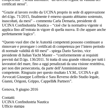
certificati stessi”.
“Grazie al lavoro svolto da UCINA proprio in sede di approvazione
del d.lgs. 71/2015, finalmente è emerso quanto abbiamo sostenuto,
inascoltati, da mesi” – commenta Carla Demaria, presidente di
UCINA Confindustria Nautica – “cioè che la normativa vigente si
applica fino all’entrata in vigore di quella nuova. Il che appare anche
perfettamente logico”.
“Questo vuol dire che le Autorità competenti possono continuare a
rinnovare e prorogare i certificati di competenza per l’intero periodo
di normale validità di 60 mesi” - spiega Dario Savino, vice
presidente di Italian Yacht Master – “conformemente ai requisiti
previsti dal D.lgs. 136/2011. Si tratta di una grande vittoria per tutti i
lavoratori del mare, fino a oggi penalizzati da una visione restrittiva,
per non dire persecutoria, da parte dell’Amministrazione
competente. Ringrazio per questo risultato I.Y.M., UCINA e gli
Avvocati Giuseppe Loffreda e Sara Reverso dello Studio legale,
Gianni, Origoni, Grippo, Cappelli& Partners”.
Genova, 9 giugno 2016
Contatti:
UCINA Confindustria Nautica
Ufficio stampa