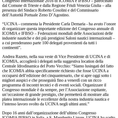
Congresso internazionale 2016 di ICOMIA e IFBSO – patrocinato
dal Comune di Trieste e dalla Regione Friuli Venezia Giulia – alla
presenza del Sindaco Roberto Cosolini e del Commissario
dell’Autorità Portuale Zeno D’Agostino.
“UCINA - commenta la Presidente Carla Demaria - ha avuto l’onore
di organizzare questa importante edizione del Congresso annuale di
ICOMIA e IFBSO – Federazioni mondiali delle Associazioni delle
industrie nautiche e dei più prestigiosi Saloni nautici internazionali –
a cui prenderanno parte 100 delegati provenienti da tutti i
continenti”.
Andrea Razeto, nella sua veste di Vice Presidente di UCINA e di
ICOMIA, accoglierà i delegati nella suggestiva location della
Centrale Idrodinamica del Porto Vecchio: “Siamo lusingati del fatto
che ICOMIA abbia specificamente richiesto che fosse UCINA a
occuparsi dell’edizione del cinquantenario, che si apre oggi sotto i
migliori auspici e che proseguirà fino a venerdì con un ricco
programma di incontri tecnici e di eventi sociali. Organizzare il
Congresso mondiale è da sempre, per l’Associazione ospitante,
un’occasione di grande prestigio, che permetterà di mostrare alla
platea internazionale le eccellenze della nostra industria nautica e
l’intenso lavoro svolto da UCINA negli ultimi anni.”
Dopo 16 anni dall’organizzazione dell’ultimo Congresso
ICOMIA/IFBSO in Italia, a S. Margherita Ligure, UCINA ha scelto