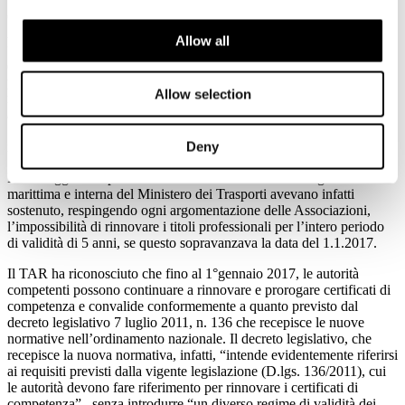
Con la sentenza n. 13931/2015, appena pubblicata, il Giudice
Amministrativo, oltre ad accogliere le doglianze del ricorrente per
Allow all
“l’eccesso di potere, difetto di istruttoria e motivazione, travisamento
dei fatti, ingiustizia e manifesta illogicità”, ha rigettato il
provvedimento della Capitaneria di Porto con il quale si negava a un
Allow selection
marittimo il rinnovo del suo certificato per i previsti 5 anni,
adducendo che i certificati potessero essere rinnovati solo fino al
1.1.2017, data di entrata in vigore della nuova normativa europea in
Deny
materia.
Fino a oggi i competenti uffici del Personale della navigazione
marittima e interna del Ministero dei Trasporti avevano infatti
sostenuto, respingendo ogni argomentazione delle Associazioni,
l’impossibilità di rinnovare i titoli professionali per l’intero periodo
di validità di 5 anni, se questo sopravanzava la data del 1.1.2017.
Il TAR ha riconosciuto che fino al 1°gennaio 2017, le autorità
competenti possono continuare a rinnovare e prorogare certificati di
competenza e convalide conformemente a quanto previsto dal
decreto legislativo 7 luglio 2011, n. 136 che recepisce le nuove
normative nell’ordinamento nazionale. Il decreto legislativo, che
recepisce la nuova normativa, infatti, “intende evidentemente riferirsi
ai requisiti previsti dalla vigente legislazione (D.lgs. 136/2011), cui
le autorità devono fare riferimento per rinnovare i certificati di
competenza” , senza introdurre “un diverso regime di validità dei