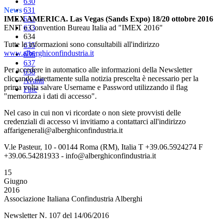
630
News
631
IMEX AMERICA. Las Vegas (Sands Expo) 18/20 ottobre 2016
632
ENIT e Convention Bureau Italia ad "IMEX 2016"
633
634
Tutte le informazioni sono consultabili all'indirizzo
635
www.alberghiconfindustria.it
636
637
Per accedere in automatico alle informazioni della Newsletter
638
cliccando direttamente sulla notizia prescelta è necessario per la
Avanti
prima volta salvare Username e Password utilizzando il flag
Fine
"memorizza i dati di accesso".
Nel caso in cui non vi ricordate o non siete provvisti delle
credenziali di accesso vi invitiamo a contattarci all'indirizzo
affarigenerali@alberghiconfindustria.it
V.le Pasteur, 10 - 00144 Roma (RM), Italia T +39.06.5924274 F
+39.06.54281933 - info@alberghiconfindustria.it
15
Giugno
2016
Associazione Italiana Confindustria Alberghi
Newsletter N. 107 del 14/06/2016