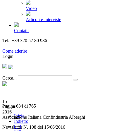
Video
Articoli e Interviste
Contatti
Tel. +39 320 57 80 986
Email segreteria@federturismo.it
Come aderire
Login
Cerca...
15
Pagina 634 di 765
Giugno
2016
Inizio
Associazione Italiana Confindustria Alberghi
Indietro
629
Newsletter N. 108 del 15/06/2016