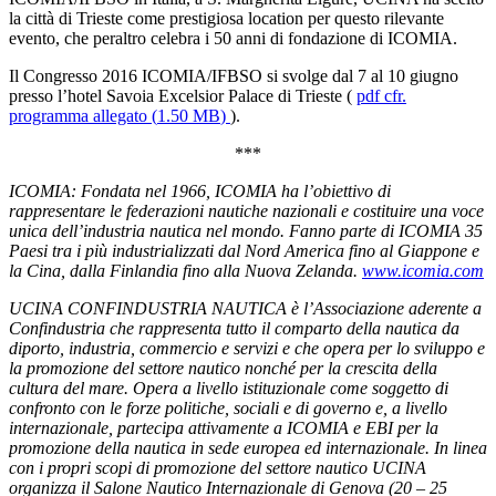
la città di Trieste come prestigiosa location per questo rilevante
evento, che peraltro celebra i 50 anni di fondazione di ICOMIA.
Il Congresso 2016 ICOMIA/IFBSO si svolge dal 7 al 10 giugno
presso l’hotel Savoia Excelsior Palace di Trieste (
pdf
cfr.
programma allegato
(
1.50 MB
)
).
***
ICOMIA: Fondata nel 1966, ICOMIA ha l’obiettivo di
rappresentare le federazioni nautiche nazionali e costituire una voce
unica dell’industria nautica nel mondo. Fanno parte di ICOMIA 35
Paesi tra i più industrializzati dal Nord America fino al Giappone e
la Cina, dalla Finlandia fino alla Nuova Zelanda.
www.icomia.com
UCINA CONFINDUSTRIA NAUTICA è l’Associazione aderente a
Confindustria che rappresenta tutto il comparto della nautica da
diporto, industria, commercio e servizi e che opera per lo sviluppo e
la promozione del settore nautico nonché per la crescita della
cultura del mare. Opera a livello istituzionale come soggetto di
confronto con le forze politiche, sociali e di governo e, a livello
internazionale, partecipa attivamente a ICOMIA e EBI per la
promozione della nautica in sede europea ed internazionale. In linea
con i propri scopi di promozione del settore nautico UCINA
organizza il Salone Nautico Internazionale di Genova (20 – 25