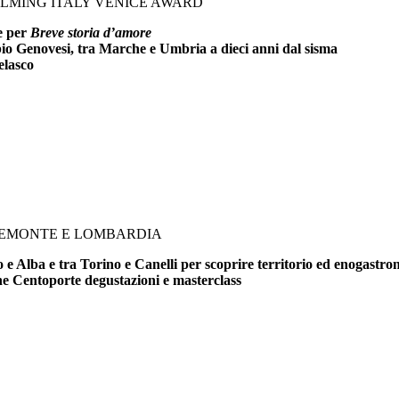
FILMING ITALY VENICE AWARD
ce per
Breve storia d’amore
bio Genovesi, tra Marche e Umbria a dieci anni dal sisma
elasco
PIEMONTE E LOMBARDIA
e Alba e tra Torino e Canelli per scoprire territorio ed enogastr
che Centoporte degustazioni e masterclass