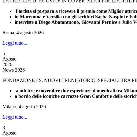
LA FRECCIA DI AGOSTO: IN COVER PILAR FOGLIATI AL 
l’artista si prepara a ricevere il premio come Miglior attri
in Maremma e Versilia con gli scrittori Sacha Naspini e Fa
interviste a Diego Abatantuono, Giovanni Pernice e Julio V
Roma, 4 agosto 2026
Leggi tutto...
5
Agosto
2026
News 2026
FONDAZIONE FS, NUOVI TRENI STORICI SPECIALI TRA 
a ottobre e novembre due esperienze domenicali tra Milano 
a bordo delle iconiche carrozze Gran Confort e delle stori
Milano, 4 agosto 2026
Leggi tutto...
3
Agosto