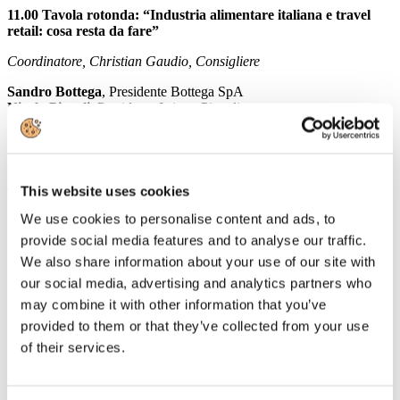
11.00 Tavola rotonda: “Industria alimentare italiana e travel
retail: cosa resta da fare”
Coordinatore, Christian Gaudio, Consigliere
Sandro Bottega
, Presidente Bottega SpA
Nicola
Piepoli,
Presidente Istituto Piepoli
Paolo Ghezzi
, Direttore generale, Infocamere
Stefano Piantini,
Editore Incaricato Skira
12.15 Tavola rotonda: “Portare il prodotto italiano nel travel
retail”
This website uses cookies
Coordinatore, Walter Marossi, Consigliere
We use cookies to personalise content and ads, to
provide social media features and to analyse our traffic.
Franco D'Alfonso,
Assessore al Commercio Comune di Milano
We also share information about your use of our site with
Giorgio Corno
, Vice presidente Associazione nazionale distributori
stampa
our social media, advertising and analytics partners who
Gian Paolo Parenti
, Channel manager in Mediaset Premium,
may combine it with other information that you’ve
Università Cattolica
provided to them or that they’ve collected from your use
Andrea Aiello,
Direttore Retail and Food
of their services.
13.30 Conclusioni
Fulvio Fassone
, Presidente