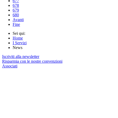
677
678
679
680
Avanti
Fine
Sei qui:
Home
I Servizi
News
Iscriviti alla newsletter
Risparmia con le nostre convenzioni
Associati