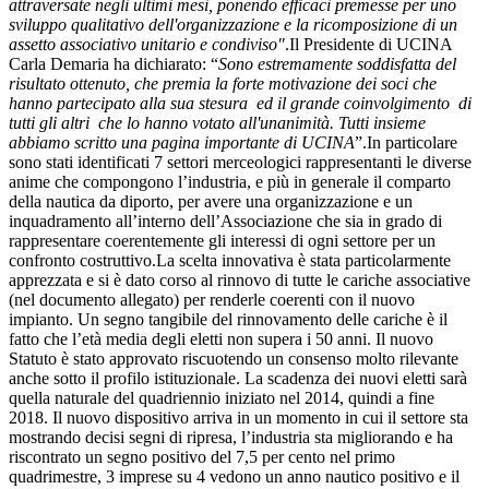
attraversate negli ultimi mesi, ponendo efficaci premesse per uno
sviluppo qualitativo dell'organizzazione e la ricomposizione di un
assetto associativo unitario e condiviso"
.Il Presidente di UCINA
Carla Demaria ha dichiarato: “
Sono estremamente soddisfatta del
risultato ottenuto, che premia la forte motivazione dei soci che
hanno partecipato alla sua stesura ed il grande coinvolgimento di
tutti gli altri che lo hanno votato all'unanimità. Tutti insieme
abbiamo scritto una pagina importante di UCINA
”.In particolare
sono stati identificati 7 settori merceologici rappresentanti le diverse
anime che compongono l’industria, e più in generale il comparto
della nautica da diporto, per avere una organizzazione e un
inquadramento all’interno dell’Associazione che sia in grado di
rappresentare coerentemente gli interessi di ogni settore per un
confronto costruttivo.La scelta innovativa è stata particolarmente
apprezzata e si è dato corso al rinnovo di tutte le cariche associative
(nel documento allegato) per renderle coerenti con il nuovo
impianto. Un segno tangibile del rinnovamento delle cariche è il
fatto che l’età media degli eletti non supera i 50 anni. Il nuovo
Statuto è stato approvato riscuotendo un consenso molto rilevante
anche sotto il profilo istituzionale. La scadenza dei nuovi eletti sarà
quella naturale del quadriennio iniziato nel 2014, quindi a fine
2018. Il nuovo dispositivo arriva in un momento in cui il settore sta
mostrando decisi segni di ripresa, l’industria sta migliorando e ha
riscontrato un segno positivo del 7,5 per cento nel primo
quadrimestre, 3 imprese su 4 vedono un anno nautico positivo e il