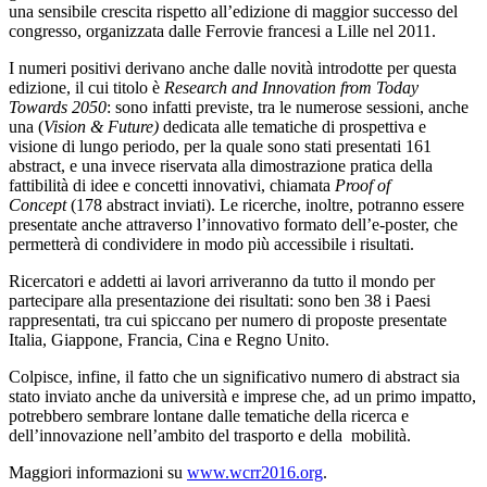
una sensibile crescita rispetto all’edizione di maggior successo del
congresso, organizzata dalle Ferrovie francesi a Lille nel 2011.
I numeri positivi derivano anche dalle novità introdotte per questa
edizione, il cui titolo è
Research and Innovation from Today
Towards 2050
: sono infatti previste, tra le numerose sessioni, anche
una (
Vision & Future)
dedicata alle tematiche di prospettiva e
visione di lungo periodo, per la quale sono stati presentati 161
abstract, e una invece riservata alla dimostrazione pratica della
fattibilità di idee e concetti innovativi, chiamata
Proof of
Concept
(178 abstract inviati). Le ricerche, inoltre, potranno essere
presentate anche attraverso l’innovativo formato dell’e-poster, che
permetterà di condividere in modo più accessibile i risultati.
Ricercatori e addetti ai lavori arriveranno da tutto il mondo per
partecipare alla presentazione dei risultati: sono ben 38 i Paesi
rappresentati, tra cui spiccano per numero di proposte presentate
Italia, Giappone, Francia, Cina e Regno Unito.
Colpisce, infine, il fatto che un significativo numero di abstract sia
stato inviato anche da università e imprese che, ad un primo impatto,
potrebbero sembrare lontane dalle tematiche della ricerca e
dell’innovazione nell’ambito del trasporto e della mobilità.
Maggiori informazioni su
www.wcrr2016.org
.