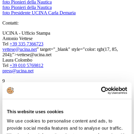
foto Pionieri della Nautica
foto Pionieri della Nautica
foto Presidente UCINA Carla Demaria
Contatti:
UCINA - Ufficio Stampa
Antonio Vettese
Tel
+39 335 7366723
vettese@ucina.net
" target="_blank" style="color: rgb(17, 85,
204);">vettese@ucina.net
Laura Colombo
Tel
+39 010 5769812
press@ucina.net
9
Giugno
2015
FS Italiane
TRENITALIA E AGENZIE DI VIAGGIO: RINNOVATO IL
This website uses cookies
CONTRATTO
We use cookies to personalise content and ads, to
interessa circa 6700 agenzie e 16 milioni di clienti
provide social media features and to analyse our traffic.
l’accordo amplia la gamma dei servizi acquistabili dai
clienti nelle Agenzie