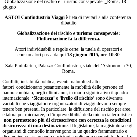
"Globalizzazione del rischio e Turismo consapevole"_Roma, 18
giugno
ASTOI Confindustria Viaggi
è lieta di invitarLa alla conferenza-
dibattito
Globalizzazione del rischio e turismo consapevole:
l’informazione fa la differenza.
Attori individuabili e regole certe: la tutela di operatori e
consumatori passa da qui.
18 giugno 2015, ore 10.30
Sala Pininfarina, Palazzo Confindustria, viale dell’Astronomia 30,
Roma.
Conflitti, instabilità politica, eventi naturali ed altri
fattori condizionano pesantemente la mobilità delle persone ed
hanno cambiato, negli ultimi anni, in modo significativo il quadro
internazionale.
‘Sicurezza’
e ‘
livello di rischio’
sono divenute
variabili che viaggiatori e organizzatori di viaggi devono sempre
tenere ben presenti. In particolare, la diffusione del rischio per aree,
e talora per microaree, o l’imprevedibilità della minaccia terroristica
non permettono più di circoscrivere con certezza le condizioni
di sicurezza di una destinazione
. Il legislatore, la magistratura e gli
organismi di controllo intervengono in un quadro frammentario e
disomogeneo, assumendo decisioni a volte non coerenti tra loro. Lo