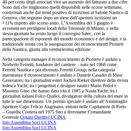
40 per cento degli associati vive un aumento del fatturato a due cifre.
Sono dati che migliorano quelli disponibili nelle scorse settimane,
confermati anche dal trend positivo di iscrizioni al Salone Nautico di
Genova, che segnano dopo un mese dall’apertura iscrizioni un
+11% rispetto allo scorso anno. L’Assemblea del 5 giugno è
avvenuta nei prestigiosi locali della Triennale di Milano, e nella
stessa giornata ha avuto luogo il convegno Satec, con la
partecipazione di esponenti del mondo economico e del design, e la
tradizionale serata con la assegnazione dei riconoscimenti Pionieri
della Nautica, giunta alla ventiseiesima edizione.
Nella categoria manager il riconoscimento di Pioniere è andato a
Norberto Ferretti, fondatore del cantiere - nato nel 1968 come
Ferretti Nautica e poi divenuto Ferretti Group; nella categoria
maestranze il riconoscimento è andato a Daniele Casadei di Mase
Generators; tra i giornalisti esteri Jochen Rieker direttore della rivista
tedesca Yacht; tra i progettisti e designer nautici Mario Pedol e
Massimo Gino che hanno dato vita il 1985 a Nauta Yacht; tra i
giornalisti italiani Folco Quilici, divulgatore della cultura del mare in
tutte le sue dimensioni. Un premio speciale è andato all’Ammiraglio
Ispettore Capo Felicio Angrisano, entrato nelle Capitanerie di Porto
– Guardia Costiera nel 1975 fino a diventarne Comandante
Generale.
Organi Direttivi UCINA
foto Assemblea Soci UCINA
foto Assemblea Soci UCINA