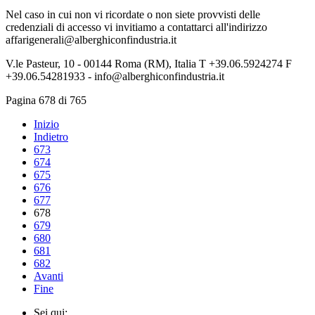
Nel caso in cui non vi ricordate o non siete provvisti delle
credenziali di accesso vi invitiamo a contattarci all'indirizzo
affarigenerali@alberghiconfindustria.it
V.le Pasteur, 10 - 00144 Roma (RM), Italia T +39.06.5924274 F
+39.06.54281933 - info@alberghiconfindustria.it
Pagina 678 di 765
Inizio
Indietro
673
674
675
676
677
678
679
680
681
682
Avanti
Fine
Sei qui: