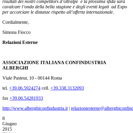
risultati dei nostri competitors d’oltralpe e la prossima sfida sarà
cavalcare l’onda della bella stagione e degli eventi legati ad Expo
per accorciare le distanze rispetto all’offerta internazionale
.
Cordialmente,
Simona Fiocco
Relazioni Esterne
ASSOCIAZIONE ITALIANA CONFINDUSTRIA
ALBERGHI
Viale Pasteur, 10 - 00144 Roma
tel.
+39.06.5924274
cell.
+39.338.3132093
fax
+39.06.54281933
http://www.alberghiconfindustria.it
|
relazioniesterne@alberghiconfindu
8
Giugno
2015