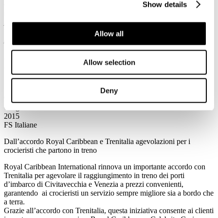
e Alta Velocità di Trenitalia, ha commentato con
Show details
soddisfazionequest’accordo: “
l’obiettivo di Trenitalia è offrire ai
propri clienti servizi sempre più evoluti e innovativi in ogni fase del
viaggio, iniziando dalla sua pianificazione. La rinnovata
Allow all
partnership con quasi 7mila agenzie di viaggio italiane, un numero
in costante crescita, ha proprio questo scopo: essere sempre vicini ai
nostri clienti attraverso i nostri principali interlocutori commerciali
Allow selection
rispondendo ad esigenze sempre più evolute
.”
Deny
9
Giugno
2015
FS Italiane
Dall’accordo Royal Caribbean e Trenitalia agevolazioni per i
crocieristi che partono in treno
Royal Caribbean International rinnova un importante accordo con
Trenitalia per agevolare il raggiungimento in treno dei porti
d’imbarco di Civitavecchia e Venezia a prezzi convenienti,
garantendo ai crocieristi un servizio sempre migliore sia a bordo che
a terra.
Grazie all’accordo con Trenitalia, questa iniziativa consente ai clienti