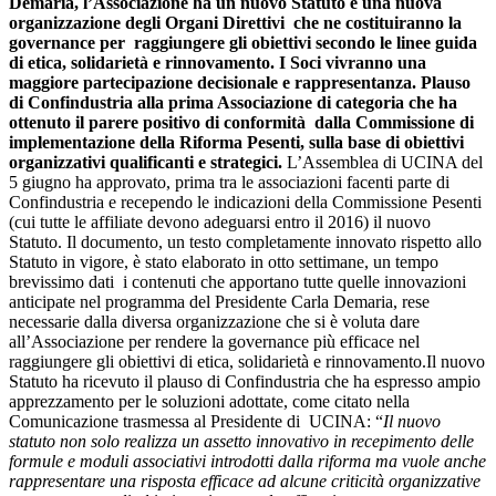
Demaria, l’Associazione ha un nuovo Statuto e una nuova
organizzazione degli Organi Direttivi che ne costituiranno la
governance per raggiungere gli obiettivi secondo le linee guida
di etica, solidarietà e rinnovamento. I Soci vivranno una
maggiore partecipazione decisionale e rappresentanza. Plauso
di Confindustria alla prima Associazione di categoria che ha
ottenuto il parere positivo di conformità dalla Commissione di
implementazione della Riforma Pesenti, sulla base di obiettivi
organizzativi qualificanti e strategici.
L’Assemblea di UCINA del
5 giugno ha approvato, prima tra le associazioni facenti parte di
Confindustria e recependo le indicazioni della Commissione Pesenti
(cui tutte le affiliate devono adeguarsi entro il 2016) il nuovo
Statuto. Il documento, un testo completamente innovato rispetto allo
Statuto in vigore, è stato elaborato in otto settimane, un tempo
brevissimo dati i contenuti che apportano tutte quelle innovazioni
anticipate nel programma del Presidente Carla Demaria, rese
necessarie dalla diversa organizzazione che si è voluta dare
all’Associazione per rendere la governance più efficace nel
raggiungere gli obiettivi di etica, solidarietà e rinnovamento.Il nuovo
Statuto ha ricevuto il plauso di Confindustria che ha espresso ampio
apprezzamento per le soluzioni adottate, come citato nella
Comunicazione trasmessa al Presidente di UCINA: “
Il nuovo
statuto non solo realizza un assetto innovativo in recepimento delle
formule e moduli associativi introdotti dalla riforma ma vuole anche
rappresentare una risposta efficace ad alcune criticità organizzative