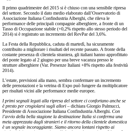
Il primo quadrimestre del 2015 si è chiuso con una sensibile ripresa
del settore. Secondo il dato medio elaborato dall’Osservatorio di
Associazione Italiana Confindustria Alberghi, che rileva le
performance delle principali compagnie alberghiere, a fronte di un
Tasso di Occupazione stabile (+0,2% rispetto allo stesso periodo del
2014) si è registrato un incremento del RevPar del 3,6%.
La Festa della Repubblica, caduta di martedì, ha sicuramente
contribuito a migliorare i risultati del recente passato. A fronte della
costante presenza di clientela straniera, gli italiani hanno approfittato
del ponte legato al 2 giugno per una breve vacanza presso le
strutture alberghiere (Var. Presenze Italiani +8% rispetto alla festività
2014).
L’estate, previsioni alla mano, sembra confermare un incremento
delle prenotazioni e la vetrina di Expo può fungere da moltiplicatore
per risultati vicini alle performance medie europee.
I primi segnali legati alla ripresa del settore ci confortano anche se
è presto per crogiolarsi sugli allori
– dichiara Giorgio Palmucci,
Presidente di Associazione Italiana Confindustria Alberghi.
Con
l’avvio della bella stagione la destinazione Italia si conferma una
meta apprezzata dagli stranieri e il ritorno della clientele domestica
è un segnale incoraggiante. Siamo ancora lontani rispetto ai