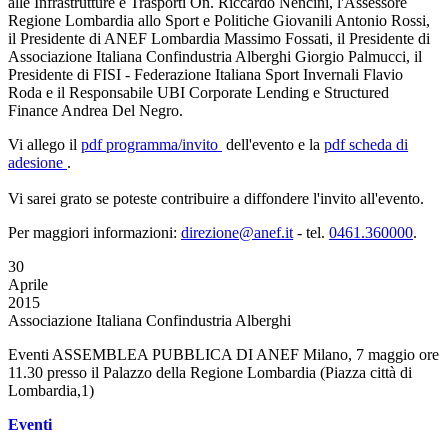
alle Infrastrutture e Trasporti On. Riccardo Nencini, l'Assessore
Regione Lombardia allo Sport e Politiche Giovanili Antonio Rossi,
il Presidente di ANEF Lombardia Massimo Fossati, il Presidente di
Associazione Italiana Confindustria Alberghi Giorgio Palmucci, il
Presidente di FISI - Federazione Italiana Sport Invernali Flavio
Roda e il Responsabile UBI Corporate Lending e Structured
Finance Andrea Del Negro.
Vi allego il
pdf
programma/invito
dell'evento e la
pdf
scheda di
adesione
.
Vi sarei grato se poteste contribuire a diffondere l'invito all'evento.
Per maggiori informazioni:
direzione@anef.it
- tel.
0461.360000
.
30
Aprile
2015
Associazione Italiana Confindustria Alberghi
Eventi ASSEMBLEA PUBBLICA DI ANEF Milano, 7 maggio ore
11.30 presso il Palazzo della Regione Lombardia (Piazza città di
Lombardia,1)
Eventi