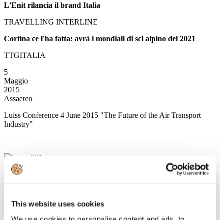
L'Enit rilancia il brand Italia
TRAVELLING INTERLINE
Cortina ce l'ha fatta: avrà i mondiali di sci alpino del 2021
TTGITALIA
5
Maggio
2015
Assaereo
Luiss Conference 4 June 2015 "The Future of the Air Transport
Industry"
5
Maggio
This website uses cookies
2015
Associazione Italiana Confindustria Alberghi
We use cookies to personalise content and ads, to