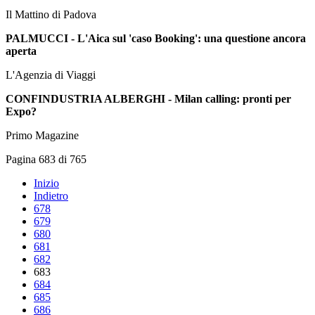
Il Mattino di Padova
PALMUCCI - L'Aica sul 'caso Booking': una questione ancora
aperta
L'Agenzia di Viaggi
CONFINDUSTRIA ALBERGHI - Milan calling: pronti per
Expo?
Primo Magazine
Pagina 683 di 765
Inizio
Indietro
678
679
680
681
682
683
684
685
686