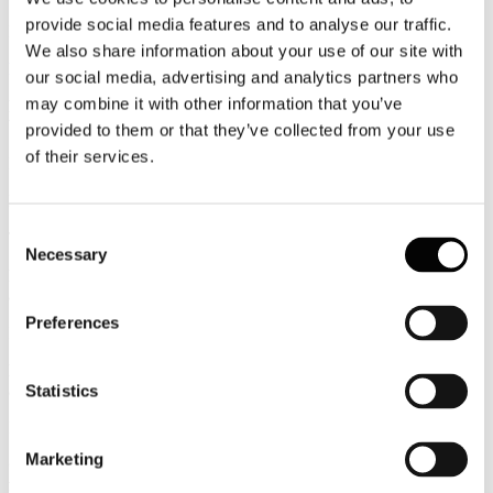
provide social media features and to analyse our traffic.
Newsletter N. 78 del 05/05/2015
We also share information about your use of our site with
Rassegna Stampa
our social media, advertising and analytics partners who
may combine it with other information that you’ve
PALMUCCI - Effetto Expo sugli alberghi corsa al restyling dei
big i piccoli stanno a guardare
provided to them or that they’ve collected from your use
of their services.
La Repubblica - Affari & Finanza
Italia.it riparte. Le novità della gestione Enit
Consent
TTG
Necessary
Selection
PALMUCCI - Tra le vie di Milano 22mila eventi e i box per gli
affari
Preferences
Il Sole 24 Ore
PALMUCCI - Tra le vie di Milano 22mila eventi e i box per gli
affari
Statistics
Il Sole 24 Ore.com
Marketing
CONFINDUSTRIA ALBERGHI - Expo, scatta l'ora dei
furbetti. Aumenti e creste su biglietti, stanze e consumazioni