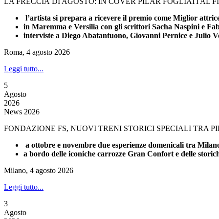
LA FRECCIA DI AGOSTO: IN COVER PILAR FOGLIATI AL 
l’artista si prepara a ricevere il premio come Miglior attri
in Maremma e Versilia con gli scrittori Sacha Naspini e Fa
interviste a Diego Abatantuono, Giovanni Pernice e Julio V
Roma, 4 agosto 2026
Leggi tutto...
5
Agosto
2026
News 2026
FONDAZIONE FS, NUOVI TRENI STORICI SPECIALI TRA 
a ottobre e novembre due esperienze domenicali tra Milano 
a bordo delle iconiche carrozze Gran Confort e delle stori
Milano, 4 agosto 2026
Leggi tutto...
3
Agosto