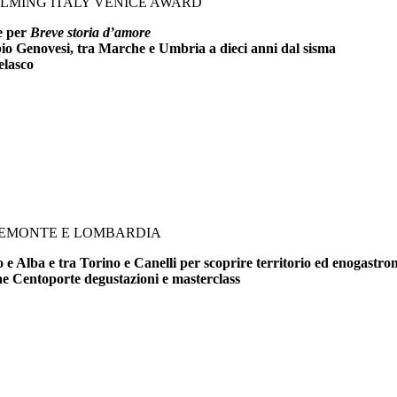
FILMING ITALY VENICE AWARD
ce per
Breve storia d’amore
bio Genovesi, tra Marche e Umbria a dieci anni dal sisma
elasco
PIEMONTE E LOMBARDIA
e Alba e tra Torino e Canelli per scoprire territorio ed enogastr
che Centoporte degustazioni e masterclass