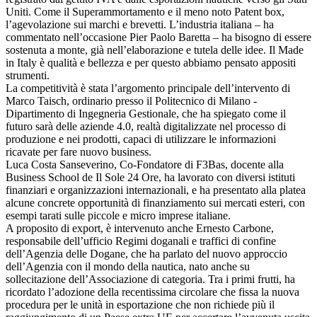
Uniti. Come il Superammortamento e il meno noto Patent box,
l’agevolazione sui marchi e brevetti. L’industria italiana – ha
commentato nell’occasione Pier Paolo Baretta – ha bisogno di essere
sostenuta a monte, già nell’elaborazione e tutela delle idee. Il Made
in Italy è qualità e bellezza e per questo abbiamo pensato appositi
strumenti.
La competitività è stata l’argomento principale dell’intervento di
Marco Taisch, ordinario presso il Politecnico di Milano -
Dipartimento di Ingegneria Gestionale, che ha spiegato come il
futuro sarà delle aziende 4.0, realtà digitalizzate nel processo di
produzione e nei prodotti, capaci di utilizzare le informazioni
ricavate per fare nuovo business.
Luca Costa Sanseverino, Co-Fondatore di F3Bas, docente alla
Business School de Il Sole 24 Ore, ha lavorato con diversi istituti
finanziari e organizzazioni internazionali, e ha presentato alla platea
alcune concrete opportunità di finanziamento sui mercati esteri, con
esempi tarati sulle piccole e micro imprese italiane.
A proposito di export, è intervenuto anche Ernesto Carbone,
responsabile dell’ufficio Regimi doganali e traffici di confine
dell’Agenzia delle Dogane, che ha parlato del nuovo approccio
dell’Agenzia con il mondo della nautica, nato anche su
sollecitazione dell’Associazione di categoria. Tra i primi frutti, ha
ricordato l’adozione della recentissima circolare che fissa la nuova
procedura per le unità in esportazione che non richiede più il