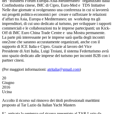
del “Business Forum Europa-Asia-Mediterraneo” organizzato dalla
Confindustria cinese, IMC di Cipro, Euro-Med e TDS Initiative
Nelle due giornate si svolgeranno una conferenza in cui si lavorerà
sui progetti politico-economici per creare e rafforzare le relazioni
d’affari tra Asia, Europa e Mediterraneo; un workshop tra gli
imprenditori, di cui uno dedicato al turismo, per sviluppare i rapporti
commerciali e le collaborazioni tra le imprese partecipanti; un Kick-
Off di IMC Euro China Trade Centre e una Mostra permanente.
La parte più interessante per le imprese sarà quella degli incontri
one2one che saranno accuratamente organizzati, anche con il
supporto di ICE Italia e Cipro. Grazie al lavoro del Vice
Presidente di Atri Italia, Luigi Troiani, il sistema Federturismo avrà
uno spazio dedicato alle imprese del turismo per incontri B2B con i
partner cinesi.
(Per maggiori informazioni:
atritalia@gmail.com
)
20
Giugno
2016
Ucina
Accolto il ricorso sul rinnovo dei titoli professionali marittimi
proposto al Tar Lazio da Italian Yacht Masters
E’ arrivata la sentenza sul ricorso presentato al TAR Lazio da