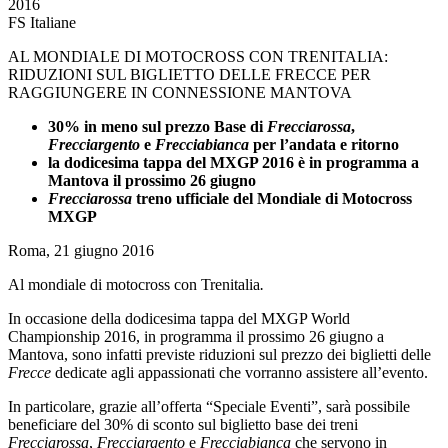
2016
FS Italiane
AL MONDIALE DI MOTOCROSS CON TRENITALIA:
RIDUZIONI SUL BIGLIETTO DELLE FRECCE PER
RAGGIUNGERE IN CONNESSIONE MANTOVA
30% in meno sul prezzo Base di
Frecciarossa
,
Frecciargento
e
Frecciabianca
per l’andata e ritorno
la dodicesima tappa del MXGP 2016 è in programma a
Mantova il prossimo 26 giugno
Frecciarossa
treno ufficiale del Mondiale di Motocross
MXGP
Roma, 21 giugno 2016
Al mondiale di motocross con Trenitalia
.
In occasione della dodicesima tappa del MXGP World
Championship 2016, in programma il prossimo 26 giugno a
Mantova, sono infatti previste riduzioni sul prezzo dei biglietti delle
Frecce
dedicate agli appassionati che vorranno assistere all’evento.
In particolare, grazie all’offerta “Speciale Eventi”, sarà possibile
beneficiare del 30% di sconto sul biglietto base dei treni
Frecciarossa
,
Frecciargento
e
Frecciabianca
che servono in