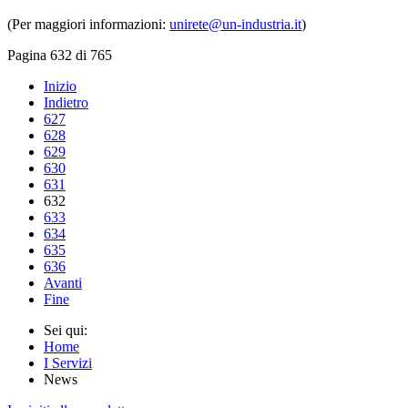
(Per maggiori informazioni:
unirete@un-industria.it
)
Pagina 632 di 765
Inizio
Indietro
627
628
629
630
631
632
633
634
635
636
Avanti
Fine
Sei qui:
Home
I Servizi
News