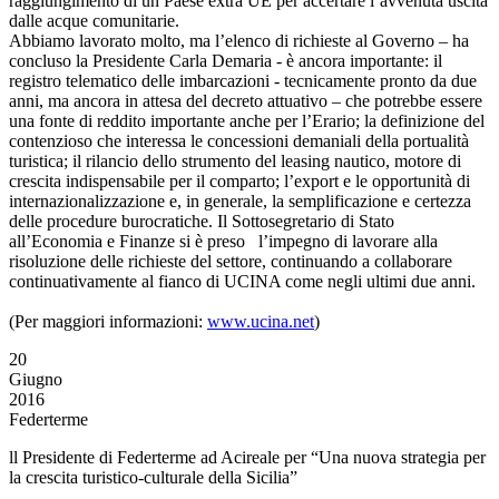
raggiungimento di un Paese extra UE per accertare l’avvenuta uscita
dalle acque comunitarie.
Abbiamo lavorato molto, ma l’elenco di richieste al Governo – ha
concluso la Presidente Carla Demaria - è ancora importante: il
registro telematico delle imbarcazioni - tecnicamente pronto da due
anni, ma ancora in attesa del decreto attuativo – che potrebbe essere
una fonte di reddito importante anche per l’Erario; la definizione del
contenzioso che interessa le concessioni demaniali della portualità
turistica; il rilancio dello strumento del leasing nautico, motore di
crescita indispensabile per il comparto; l’export e le opportunità di
internazionalizzazione e, in generale, la semplificazione e certezza
delle procedure burocratiche. Il Sottosegretario di Stato
all’Economia e Finanze si è preso l’impegno di lavorare alla
risoluzione delle richieste del settore, continuando a collaborare
continuativamente al fianco di UCINA come negli ultimi due anni.
(Per maggiori informazioni:
www.ucina.net
)
20
Giugno
2016
Federterme
ll Presidente di Federterme ad Acireale per “Una nuova strategia per
la crescita turistico-culturale della Sicilia”