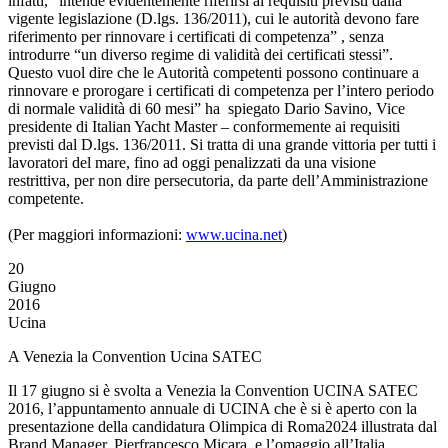
infatti, “intende evidentemente riferirsi ai requisiti previsti dalla
vigente legislazione (D.lgs. 136/2011), cui le autorità devono fare
riferimento per rinnovare i certificati di competenza” , senza
introdurre “un diverso regime di validità dei certificati stessi”.
Questo vuol dire che le Autorità competenti possono continuare a
rinnovare e prorogare i certificati di competenza per l’intero periodo
di normale validità di 60 mesi” ha spiegato Dario Savino, Vice
presidente di Italian Yacht Master – conformemente ai requisiti
previsti dal D.lgs. 136/2011. Si tratta di una grande vittoria per tutti i
lavoratori del mare, fino ad oggi penalizzati da una visione
restrittiva, per non dire persecutoria, da parte dell’Amministrazione
competente.
(Per maggiori informazioni:
www.ucina.net
)
20
Giugno
2016
Ucina
A Venezia la Convention Ucina SATEC
Il 17 giugno si è svolta a Venezia la Convention UCINA SATEC
2016, l’appuntamento annuale di UCINA che è si è aperto con la
presentazione della candidatura Olimpica di Roma2024 illustrata dal
Brand Manager, Pierfrancesco Micara, e l’omaggio all’Italia