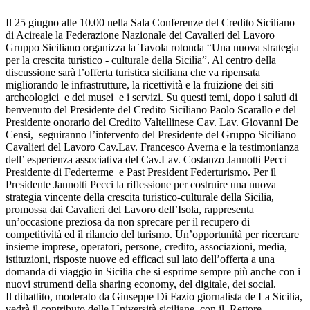
Il 25 giugno alle 10.00 nella Sala Conferenze del Credito Siciliano
di Acireale la Federazione Nazionale dei Cavalieri del Lavoro
Gruppo Siciliano organizza la Tavola rotonda “Una nuova strategia
per la crescita turistico - culturale della Sicilia”. Al centro della
discussione sarà l’offerta turistica siciliana che va ripensata
migliorando le infrastrutture, la ricettività e la fruizione dei siti
archeologici e dei musei e i servizi. Su questi temi, dopo i saluti di
benvenuto del Presidente del Credito Siciliano Paolo Scarallo e del
Presidente onorario del Credito Valtellinese Cav. Lav. Giovanni De
Censi, seguiranno l’intervento del Presidente del Gruppo Siciliano
Cavalieri del Lavoro Cav.Lav. Francesco Averna e la testimonianza
dell’ esperienza associativa del Cav.Lav. Costanzo Jannotti Pecci
Presidente di Federterme e Past President Federturismo. Per il
Presidente Jannotti Pecci la riflessione per costruire una nuova
strategia vincente della crescita turistico-culturale della Sicilia,
promossa dai Cavalieri del Lavoro dell’Isola, rappresenta
un’occasione preziosa da non sprecare per il recupero di
competitività ed il rilancio del turismo. Un’opportunità per ricercare
insieme imprese, operatori, persone, credito, associazioni, media,
istituzioni, risposte nuove ed efficaci sul lato dell’offerta a una
domanda di viaggio in Sicilia che si esprime sempre più anche con i
nuovi strumenti della sharing economy, del digitale, dei social.
Il dibattito, moderato da Giuseppe Di Fazio giornalista de La Sicilia,
vedrà il contributo delle Università siciliane con il Rettore