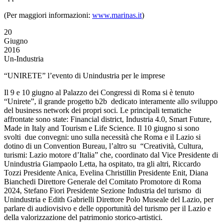
(Per maggiori informazioni:
www.marinas.it
)
20
Giugno
2016
Un-Industria
“UNIRETE” l’evento di Unindustria per le imprese
Il 9 e 10 giugno al Palazzo dei Congressi di Roma si è tenuto
“Unirete”, il grande progetto b2b dedicato interamente allo sviluppo
del business network dei propri soci. Le principali tematiche
affrontate sono state: Financial district, Industria 4.0, Smart Future,
Made in Italy and Tourism e Life Science
.
Il 10 giugno si sono
svolti due convegni: uno sulla necessità che Roma e il Lazio si
dotino di un Convention Bureau, l’altro su “Creatività, Cultura,
turismi: Lazio motore d’Italia” che, coordinato dal Vice Presidente di
Unindustria Giampaolo Letta, ha ospitato, tra gli altri, Riccardo
Tozzi Presidente Anica, Evelina Christillin Presidente Enit, Diana
Bianchedi Direttore Generale del Comitato Promotore di Roma
2024, Stefano Fiori Presidente Sezione Industria del turismo di
Unindustria e Edith Gabrielli Direttore Polo Museale del Lazio, per
parlare di audiovisivo e delle opportunità del turismo per il Lazio e
della valorizzazione del patrimonio storico-artistici.