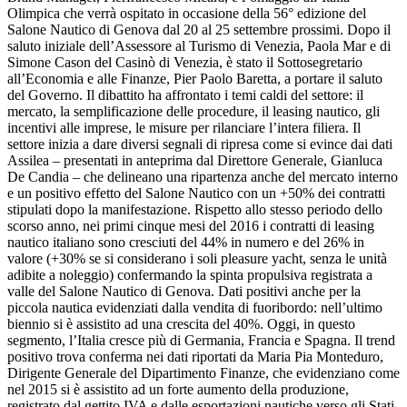
Olimpica che verrà ospitato in occasione della 56° edizione del
Salone Nautico di Genova dal 20 al 25 settembre prossimi. Dopo il
saluto iniziale dell’Assessore al Turismo di Venezia, Paola Mar e di
Simone Cason del Casinò di Venezia, è stato il Sottosegretario
all’Economia e alle Finanze, Pier Paolo Baretta, a portare il saluto
del Governo. Il dibattito ha affrontato i temi caldi del settore: il
mercato, la semplificazione delle procedure, il leasing nautico, gli
incentivi alle imprese, le misure per rilanciare l’intera filiera. Il
settore inizia a dare diversi segnali di ripresa come si evince dai dati
Assilea – presentati in anteprima dal Direttore Generale, Gianluca
De Candia – che delineano una ripartenza anche del mercato interno
e un positivo effetto del Salone Nautico con un +50% dei contratti
stipulati dopo la manifestazione. Rispetto allo stesso periodo dello
scorso anno, nei primi cinque mesi del 2016 i contratti di leasing
nautico italiano sono cresciuti del 44% in numero e del 26% in
valore (+30% se si considerano i soli pleasure yacht, senza le unità
adibite a noleggio) confermando la spinta propulsiva registrata a
valle del Salone Nautico di Genova. Dati positivi anche per la
piccola nautica evidenziati dalla vendita di fuoribordo: nell’ultimo
biennio si è assistito ad una crescita del 40%. Oggi, in questo
segmento, l’Italia cresce più di Germania, Francia e Spagna. Il trend
positivo trova conferma nei dati riportati da Maria Pia Monteduro,
Dirigente Generale del Dipartimento Finanze, che evidenziano come
nel 2015 si è assistito ad un forte aumento della produzione,
registrato dal gettito IVA e dalle esportazioni nautiche verso gli Stati