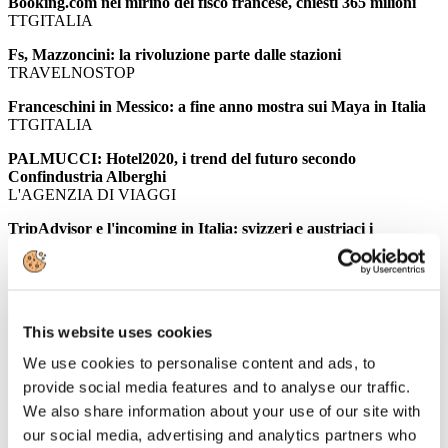
Booking.com nel mirino del fisco francese, chiesti 365 milioni
TTGITALIA
Fs, Mazzoncini: la rivoluzione parte dalle stazioni
TRAVELNOSTOP
Franceschini in Messico: a fine anno mostra sui Maya in Italia
TTGITALIA
PALMUCCI: Hotel2020, i trend del futuro secondo
Confindustria Alberghi
L'AGENZIA DI VIAGGI
TripAdvisor e l'incoming in Italia: svizzeri e austriaci i
principali fan del Belpaese
ITALIAN VENUE
Le "regole della strada": il settore del business travel diffonde le
8 linee guida per ottimizzare i viaggi d'affari
This website uses cookies
EVENT REPORT
We use cookies to personalise content and ads, to
Roma perde appeal: in 10 anni 700mila presenze turistiche in
meno, a Milano il primato della crescita
provide social media features and to analyse our traffic.
EVENT REPORT
We also share information about your use of our site with
our social media, advertising and analytics partners who
Italia primo paese per aziende del lusso: 29 i brand italiani fra i