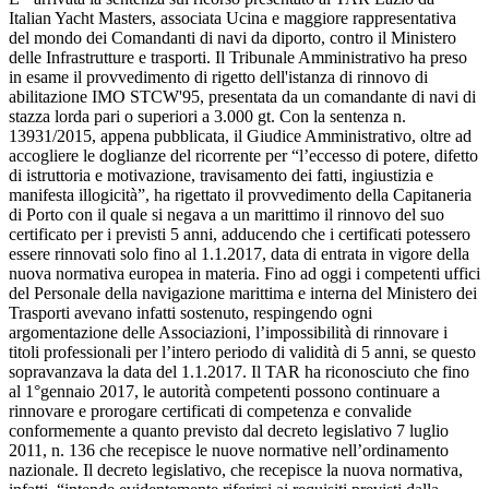
Italian Yacht Masters, associata Ucina e maggiore rappresentativa
del mondo dei Comandanti di navi da diporto, contro il Ministero
delle Infrastrutture e trasporti. Il Tribunale Amministrativo ha preso
in esame il provvedimento di rigetto dell'istanza di rinnovo di
abilitazione IMO STCW'95, presentata da un comandante di navi di
stazza lorda pari o superiori a 3.000 gt. Con la sentenza n.
13931/2015, appena pubblicata, il Giudice Amministrativo, oltre ad
accogliere le doglianze del ricorrente per “l’eccesso di potere, difetto
di istruttoria e motivazione, travisamento dei fatti, ingiustizia e
manifesta illogicità”, ha rigettato il provvedimento della Capitaneria
di Porto con il quale si negava a un marittimo il rinnovo del suo
certificato per i previsti 5 anni, adducendo che i certificati potessero
essere rinnovati solo fino al 1.1.2017, data di entrata in vigore della
nuova normativa europea in materia. Fino ad oggi i competenti uffici
del Personale della navigazione marittima e interna del Ministero dei
Trasporti avevano infatti sostenuto, respingendo ogni
argomentazione delle Associazioni, l’impossibilità di rinnovare i
titoli professionali per l’intero periodo di validità di 5 anni, se questo
sopravanzava la data del 1.1.2017. Il TAR ha riconosciuto che fino
al 1°gennaio 2017, le autorità competenti possono continuare a
rinnovare e prorogare certificati di competenza e convalide
conformemente a quanto previsto dal decreto legislativo 7 luglio
2011, n. 136 che recepisce le nuove normative nell’ordinamento
nazionale. Il decreto legislativo, che recepisce la nuova normativa,