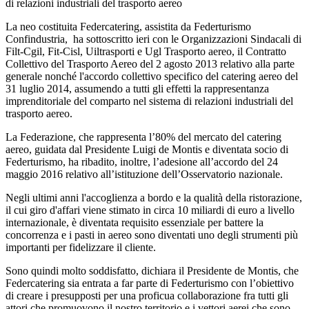
di relazioni industriali del trasporto aereo
La neo costituita Federcatering, assistita da Federturismo
Confindustria, ha sottoscritto ieri con le Organizzazioni Sindacali di
Filt-Cgil, Fit-Cisl, Uiltrasporti e Ugl Trasporto aereo, il Contratto
Collettivo del Trasporto Aereo del 2 agosto 2013 relativo alla parte
generale nonché l'accordo collettivo specifico del catering aereo del
31 luglio 2014, assumendo a tutti gli effetti la rappresentanza
imprenditoriale del comparto nel sistema di relazioni industriali del
trasporto aereo.
La Federazione, che rappresenta l’80% del mercato del catering
aereo, guidata dal Presidente Luigi de Montis e diventata socio di
Federturismo, ha ribadito, inoltre, l’adesione all’accordo del 24
maggio 2016 relativo all’istituzione dell’Osservatorio nazionale.
Negli ultimi anni l'accoglienza a bordo e la qualità della ristorazione,
il cui giro d'affari viene stimato in circa 10 miliardi di euro a livello
internazionale, è diventata requisito essenziale per battere la
concorrenza e i pasti in aereo sono diventati uno degli strumenti più
importanti per fidelizzare il cliente.
Sono quindi molto soddisfatto, dichiara il Presidente de Montis, che
Federcatering sia entrata a far parte di Federturismo con l’obiettivo
di creare i presupposti per una proficua collaborazione fra tutti gli
attori che promuovono il nostro territorio e i vettori aerei che sono