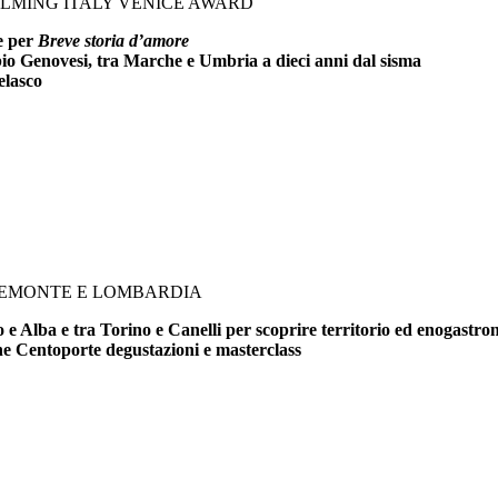
FILMING ITALY VENICE AWARD
ce per
Breve storia d’amore
bio Genovesi, tra Marche e Umbria a dieci anni dal sisma
elasco
PIEMONTE E LOMBARDIA
e Alba e tra Torino e Canelli per scoprire territorio ed enogastr
che Centoporte degustazioni e masterclass