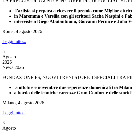
LA FRECCIA DI AGOSTO: IN COVER PILAR FOGLIATI AL 
l’artista si prepara a ricevere il premio come Miglior attri
in Maremma e Versilia con gli scrittori Sacha Naspini e Fa
interviste a Diego Abatantuono, Giovanni Pernice e Julio V
Roma, 4 agosto 2026
Leggi tutto...
5
Agosto
2026
News 2026
FONDAZIONE FS, NUOVI TRENI STORICI SPECIALI TRA 
a ottobre e novembre due esperienze domenicali tra Milano 
a bordo delle iconiche carrozze Gran Confort e delle stori
Milano, 4 agosto 2026
Leggi tutto...
3
Agosto