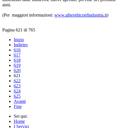
anni.
(Per maggiori informazioni:
www.alberghiconfindustria.it
)
Pagina 621 di 765
Inizio
Indietro
616
617
618
619
620
621
622
623
624
625
Avanti
Fine
Sei qui:
Home
I Servizi