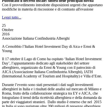
Pubblicato il decreto fiscale: sintesi delle principali novità
Con il provvedimento introdotte disposizioni urgenti che apportano
modifiche in materia di riscossione e di contrasto all'evasione
Leggi tutto...
25
Ottobre
2016
Associazione Italiana Confindustria Alberghi
A Cernobbio l’Italian Hotel Investment Day di Aica e Ernst &
Young
Il 17 ottobre il Lago di Como ha ospitato ‘Italian Hotel Investment
Day’, l’appuntamento dedicato agli stakeholder del settore
alberghiero, organizzato da Ernst & Young con il patrocinio di
AICA (Associazione Italiana Confindustria Alberghi), IATH
(International Academy of Tourism and Hospitality) e Villa d’Este.
Durante l’evento sono stati presentati i dati sugli investimenti
alberghieri in Italia e i risultati delle analisi sul mercato di Milano e
Roma, frutto della collaborazione strategica tra EY e AICA, che
fotografano il trend della ricettività alberghiera e della domanda da
parte dei viaggiatori stranieri. Dallo studio è emerso che nel 2015
in Italia si sono registrate oltre 390 milioni di presenze alberghiere,