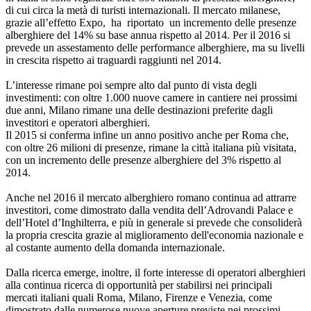
di cui circa la metà di turisti internazionali. Il mercato milanese,
grazie all’effetto Expo, ha riportato un incremento delle presenze
alberghiere del 14% su base annua rispetto al 2014. Per il 2016 si
prevede un assestamento delle performance alberghiere, ma su livelli
in crescita rispetto ai traguardi raggiunti nel 2014.
L’interesse rimane poi sempre alto dal punto di vista degli
investimenti: con oltre 1.000 nuove camere in cantiere nei prossimi
due anni, Milano rimane una delle destinazioni preferite dagli
investitori e operatori alberghieri.
Il 2015 si conferma infine un anno positivo anche per Roma che,
con oltre 26 milioni di presenze, rimane la città italiana più visitata,
con un incremento delle presenze alberghiere del 3% rispetto al
2014.
Anche nel 2016 il mercato alberghiero romano continua ad attrarre
investitori, come dimostrato dalla vendita dell’Adrovandi Palace e
dell’Hotel d’Inghilterra, e più in generale si prevede che consoliderà
la propria crescita grazie al miglioramento dell'economia nazionale e
al costante aumento della domanda internazionale.
Dalla ricerca emerge, inoltre, il forte interesse di operatori alberghieri
alla continua ricerca di opportunità per stabilirsi nei principali
mercati italiani quali Roma, Milano, Firenze e Venezia, come
dimostrato dalle numerose nuove aperture previste nei prossimi