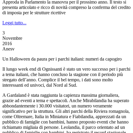
Approda in Parlamento la manovra per il prossimo anno. Il testo si
presenta articolato e ricco di novità compreso la conferma del credito
di imposta per le strutture ricettive
Leggi tutto...
3
Novembre
2016
Anesv
Un Halloween da paura per i parchi italiani: numeri da capogiro
Il lungo week end di Ognissanti è stato un vero successo per i parchi
a tema italiani, che hanno concluso la stagione con il periodo più
stregato dell’anno. Complice il bel tempo, i dati sono molto
interessanti ed univoci, dal Nord al Sud.
A Gardaland è stata raggiunta la capienza massima giornaliera,
grazie ad eventi a tema e spettacoli. Anche Mirabilandia ha superato
abbondantemente i 30.000 visitatori, un numero veramente
significativo per la struttura. Gli altri parchi della Riviera romagnola,
come Oltremare, Italia in Miniatura e Fiabilandia, apprezzati da un
pubblico di famiglie con bambini, hanno proposto eventi che hanno
richiamato migliaia di persone. Leolandia, il parco orientato ad un
pubblico di famiglie con bambini, ha registrato il record stagionale.