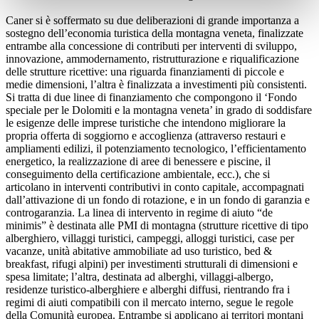
Caner si è soffermato su due deliberazioni di grande importanza a
sostegno dell’economia turistica della montagna veneta, finalizzate
entrambe alla concessione di contributi per interventi di sviluppo,
innovazione, ammodernamento, ristrutturazione e riqualificazione
delle strutture ricettive: una riguarda finanziamenti di piccole e
medie dimensioni, l’altra è finalizzata a investimenti più consistenti.
Si tratta di due linee di finanziamento che compongono il ‘Fondo
speciale per le Dolomiti e la montagna veneta’ in grado di soddisfare
le esigenze delle imprese turistiche che intendono migliorare la
propria offerta di soggiorno e accoglienza (attraverso restauri e
ampliamenti edilizi, il potenziamento tecnologico, l’efficientamento
energetico, la realizzazione di aree di benessere e piscine, il
conseguimento della certificazione ambientale, ecc.), che si
articolano in interventi contributivi in conto capitale, accompagnati
dall’attivazione di un fondo di rotazione, e in un fondo di garanzia e
controgaranzia. La linea di intervento in regime di aiuto “de
minimis” è destinata alle PMI di montagna (strutture ricettive di tipo
alberghiero, villaggi turistici, campeggi, alloggi turistici, case per
vacanze, unità abitative ammobiliate ad uso turistico, bed &
breakfast, rifugi alpini) per investimenti strutturali di dimensioni e
spesa limitate; l’altra, destinata ad alberghi, villaggi-albergo,
residenze turistico-alberghiere e alberghi diffusi, rientrando fra i
regimi di aiuti compatibili con il mercato interno, segue le regole
della Comunità europea. Entrambe si applicano ai territori montani