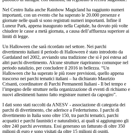
Nel Centro Italia anche Rainbow Magicland ha raggiunto numeri
importanti, con un evento che ha superato le 20.000 presenze e
giornate nelle quali si sono registrati numeri importanti. Infine il
Luneur Park, appena inaugurato nella Capitale, ha dovuto più volte
chiudere le casse a metà giornata, a causa dell’affluenza superiore ai
limiti di legge.
Un Halloween che sarà ricordato nel settore. Nei parchi
divertimento italiani il periodo di Halloween è stato introdotto da
Gardaland nel 2002, avviando una tradizione che si è poi estesa ad
altri parchi divertimento. Alcune strutture riapriranno comunque nel
periodo natalizio, per concludere il 2016 in bellezza. “Un
Halloween che ha superato le più rosee previsioni, quello appena
trascorso nei parchi tematici italiani – ha dichiarato Maurizio
Crisanti, coordinatore di Parchi Permanenti Italiani - Il bel tempo e
l’impegno delle strutture nella organizzazione di eventi di richiamo e
nuovi allestimenti hanno fatto registrare numeri da capogiro”.
I dati sono stati raccolti da ANESV - associazione di categoria dei
parchi di divertimento, che aderisce a Federturismo. I parchi di
divertimento in Italia sono oltre 150, tra parchi tematici, parchi
acquatici e parchi faunistici e naturalistici, ai quali si aggiungono gli
oltre 240 parchi avventura. Essi generano un fatturato di oltre 350
milioni di euro e sono visitati da oltre 15 milioni di ospiti.