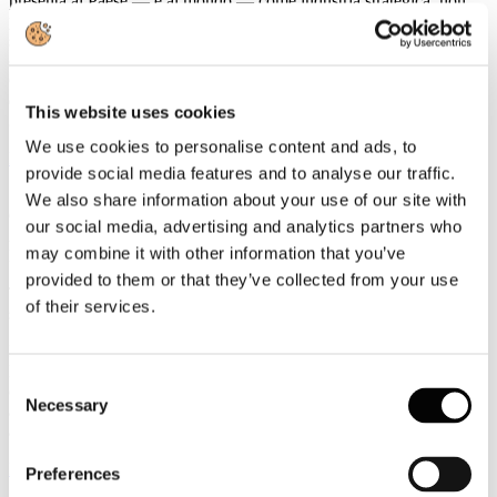
presenta al Paese — e al mondo — come industria strategica, non
più come comparto di servizi. Istituzioni, imprese e protagonisti del
settore: tutti intorno allo stesso tavolo, con una visione comune su
competitività, sostenibilità, innovazione e occupazione verso il 2030.
Grazie a tutti i relatori, agli ospiti e ai partner che hanno reso questa
edizione un momento storico per il turismo italiano. 𝐼𝑙 𝑣𝑖𝑎𝑔𝑔𝑖𝑜 𝑣𝑒𝑟𝑠𝑜
This website uses cookies
𝑖𝑙 2030 𝑒̀ 𝑖𝑛𝑖𝑧𝑖𝑎𝑡𝑜.
We use cookies to personalise content and ads, to
Leggi tutto...
provide social media features and to analyse our traffic.
18
We also share information about your use of our site with
Giugno
our social media, advertising and analytics partners who
2026
may combine it with other information that you’ve
News 2026
provided to them or that they’ve collected from your use
Turismo: crescita, innovazione e competenze al centro delle sfide del
of their services.
settore
Il turismo italiano continua a mostrare una forte capacità di crescita.
Nel 2025 il comparto ha superato i livelli pre-pandemia,
Consent
consolidando un trend positivo che negli ultimi anni ha visto
Necessary
Selection
aumentare costantemente il peso della domanda internazionale,
arrivata a rappresentare circa il 55% delle presenze complessive.
Leggi tutto...
Preferences