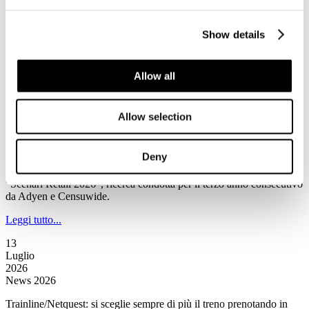
market share complessivo contro il 31% di Booking.com e il 21%
aggregato delle altre Ota.
Show details
Leggi tutto...
13
Luglio
Allow all
2026
News 2026
Allow selection
Censuwide/Ayden: Assistenti IA sempre più presenti negli acquisti
L’intelligenza artificiale non è più soltanto uno strumento di
Deny
supporto agli acquisti, ma si prepara a diventare un vero e proprio
intermediario commerciale secondo quanto emerge all’interno di
“Scenari Retail 2026”, ricerca condotta per il terzo anno consecutivo
da Adyen e Censuwide.
Leggi tutto...
13
Luglio
2026
News 2026
Trainline/Netquest: si sceglie sempre di più il treno prenotando in