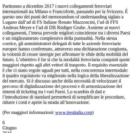
Partiranno a dicembre 2017 i nuovi collegamenti ferroviari
internazionali tra Milano e Francoforte, passando per la Svizzera. È
questo uno dei punti del memorandum of understanding siglato a
Lugano dall’ad di FS Italiane Renato Mazzoncini, l’ad di FFS
Andreas Meyer e l’ad di DB Rüdiger Grube. Assieme ai nuovi
collegamenti, l’intesa prevede migliori coincidenze tra i diversi Paesi
e un miglioramento complessivo della puntualità. Nella stessa
cornice, gli amministratori delegati di tutte le aziende ferroviarie
europee hanno confermato, attraverso una dichiarazione congiunta,
la volontà di creare sinergie per affrontare le sfide della mobilità del
futuro.
L’obiettivo è far sì che la modalità ferroviaria conquisti quote
maggiori rispetto agli altri vettori di trasporto. Il requisito essenziale
è che ci siano regole uguali per tutti, nella concorrenza intermodale:
il quadro regolatorio va migliorato nella logica della liberalizzazione
del mercato. Si è discusso anche della necessità di velocizzare il
percorso di digitalizzazione dei processi e di armonizzazione dei
sistemi di ticketing tra i vari Paesi. Lo scambio di dati e
l’introduzione di standard permetterà di semplificare le procedure,
ridurre i costi e aprire la strada all’innovazione.
(Per maggiori informazioni:
www.trenitalia.com
)
6
Giugno