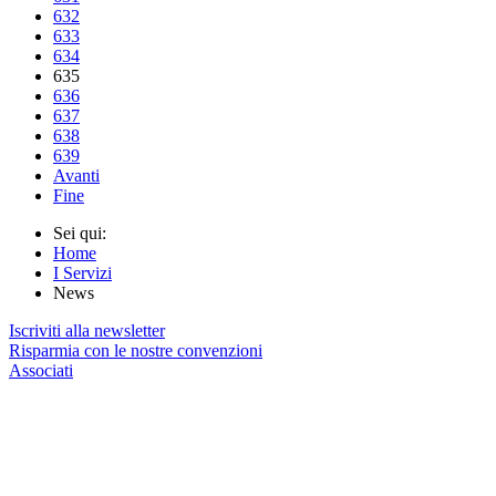
632
633
634
635
636
637
638
639
Avanti
Fine
Sei qui:
Home
I Servizi
News
Iscriviti alla newsletter
Risparmia con le nostre convenzioni
Associati