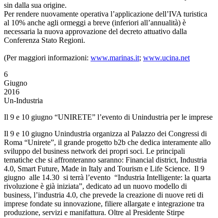
sin dalla sua origine.
Per rendere nuovamente operativa l’applicazione dell’IVA turistica
al 10% anche agli ormeggi a breve (inferiori all’annualità) è
necessaria la nuova approvazione del decreto attuativo dalla
Conferenza Stato Regioni.
(Per maggiori informazioni:
www.marinas.it
;
www.ucina.net
6
Giugno
2016
Un-Industria
Il 9 e 10 giugno “UNIRETE” l’evento di Unindustria per le imprese
Il 9 e 10 giugno Unindustria organizza al Palazzo dei Congressi di
Roma “Unirete”, il grande progetto b2b che dedica interamente allo
sviluppo del business network dei propri soci. Le principali
tematiche che si affronteranno saranno: Financial district, Industria
4.0, Smart Future, Made in Italy and Tourism e Life Science. Il 9
giugno alle 14.30 si terrà l’evento “Industria Intelligente: la quarta
rivoluzione è già iniziata”, dedicato ad un nuovo modello di
business, l’industria 4.0, che prevede la creazione di nuove reti di
imprese fondate su innovazione, filiere allargate e integrazione tra
produzione, servizi e manifattura. Oltre al Presidente Stirpe