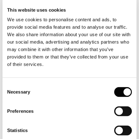
interregionali
This website uses cookies
TTGITALIA
We use cookies to personalise content and ads, to
Congressuale priorità per il Governo
GUIDA VIAGGI
provide social media features and to analyse our traffic.
We also share information about your use of our site with
PALMUCCI: 2 giugno incide solo su turismo domestico
our social media, advertising and analytics partners who
TRAVELNOSTOP
may combine it with other information that you’ve
Confindustria Alberghi, PALMUCCI: Ponte 2 giugno grande
provided to them or that they’ve collected from your use
incertezza
Askanews
of their services.
PALMUCCI: In calo i viaggi per il ponte del 2 giugno
IL SOLE 24 ORE
Consent
Islanda, troppi turisti: legge per limitare Airbnb e tutelare
Necessary
Selection
l'ambiente
Corriere.it
Preferences
Comunicati Stampa
Ponte del 2 giugno: un banco di prova per l'estate
Dichiarazione stampa
Statistics