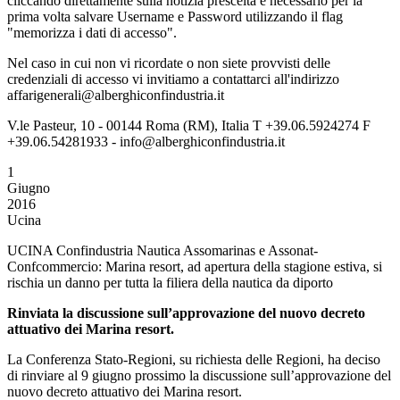
cliccando direttamente sulla notizia prescelta è necessario per la
prima volta salvare Username e Password utilizzando il flag
"memorizza i dati di accesso".
Nel caso in cui non vi ricordate o non siete provvisti delle
credenziali di accesso vi invitiamo a contattarci all'indirizzo
affarigenerali@alberghiconfindustria.it
V.le Pasteur, 10 - 00144 Roma (RM), Italia T +39.06.5924274 F
+39.06.54281933 - info@alberghiconfindustria.it
1
Giugno
2016
Ucina
UCINA Confindustria Nautica Assomarinas e Assonat-
Confcommercio: Marina resort, ad apertura della stagione estiva, si
rischia un danno per tutta la filiera della nautica da diporto
Rinviata la discussione
sull’approvazione del nuovo decreto
attuativo dei Marina resort.
La Conferenza Stato-Regioni, su richiesta delle Regioni, ha deciso
di rinviare al 9 giugno prossimo la discussione sull’approvazione del
nuovo decreto attuativo dei Marina resort.