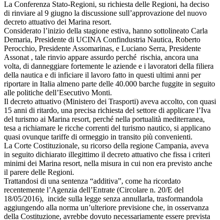
La Conferenza Stato-Regioni, su richiesta delle Regioni, ha deciso
di rinviare al 9 giugno la discussione sull’approvazione del nuovo
decreto attuativo dei Marina resort.
Considerato l’inizio della stagione estiva, hanno sottolineato Carla
Demaria, Presidente di UCINA Confindustria Nautica, Roberto
Perocchio, Presidente Assomarinas, e Luciano Serra, Presidente
Assonat , tale rinvio appare assurdo perché rischia, ancora una
volta, di danneggiare fortemente le aziende e i lavoratori della filiera
della nautica e di inficiare il lavoro fatto in questi ultimi anni per
riportare in Italia almeno parte delle 40.000 barche fuggite in seguito
alle politiche dell’Esecutivo Monti.
Il decreto attuativo (Ministero dei Trasporti) aveva accolto, con quasi
15 anni di ritardo, una precisa richiesta del settore di applicare l’Iva
del turismo ai Marina resort, perché nella portualità mediterranea,
tesa a richiamare le ricche correnti del turismo nautico, si applicano
quasi ovunque tariffe di ormeggio in transito più convenienti.
La Corte Costituzionale, su ricorso della regione Campania, aveva
in seguito dichiarato illegittimo il decreto attuativo che fissa i criteri
minimi dei Marina resort, nella misura in cui non era previsto anche
il parere delle Regioni.
Trattandosi di una sentenza “additiva”, come ha ricordato
recentemente l’Agenzia dell’Entrate (Circolare n. 20/E del
18/05/2016), incide sulla legge senza annullarla, trasformandola
aggiungendo alla norma un’ulteriore previsione che, in osservanza
della Costituzione, avrebbe dovuto necessariamente essere prevista