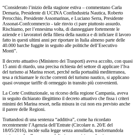
“Considerato l’inizio della stagione estiva – commentano Carla
Demaria, Presidente di UCINA Confindustria Nautica, Roberto
Perocchio, Presidente Assomarinas, e Luciano Serra, Presidente
Assonat-Confcommercio - tale rinvio ci pare piuttosto assurdo.
Rischiamo, per l’ennesima volta, di danneggiare fortemente le
aziende e i lavoratori della filiera della nautica e di inficiare il lavoro
fatto in questi ultimi anni per riportare in Italia almeno parte delle
40.000 barche fuggite in seguito alle politiche dell’Esecutivo
Monti”.
Il decreto attuativo (Ministero dei Trasporti) aveva accolto, con quasi
15 anni di ritardo, una precisa richiesta del settore di applicare l’Iva
del turismo ai Marina resort, perché nella portualità mediterranea,
tesa a richiamare le ricche correnti del turismo nautico, si applicano
quasi ovunque tariffe di ormeggio in transito più convenienti.
La Corte Costituzionale, su ricorso della regione Campania, aveva
in seguito dichiarato illegittimo il decreto attuativo che fissa i criteri
minimi dei Marina resort, nella misura in cui non era previsto anche
il parere delle Regioni.
Trattandosi di una sentenza “additiva”, come ha ricordato
recentemente l’Agenzia dell’Entrate (Circolare n. 20/E del
18/05/2016), incide sulla legge senza annullarla, trasformandola