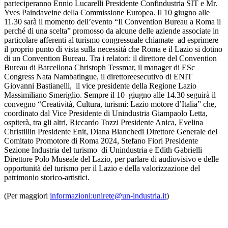
parteciperanno Ennio Lucarelli Presidente Confindustria SIT e Mr.
Yves Paindaveine della Commissione Europea. Il 10 giugno alle
11.30 sarà il momento dell’evento “Il Convention Bureau a Roma il
perché di una scelta” promosso da alcune delle aziende associate in
particolare afferenti al turismo congressuale chiamate ad esprimere
il proprio punto di vista sulla necessità che Roma e il Lazio si dotino
di un Convention Bureau. Tra i relatori: il direttore del Convention
Bureau di Barcellona Christoph Tessmar, il manager di ESc
Congress Nata Nambatingue, il direttoreesecutivo di ENIT
Giovanni Bastianelli, il vice presidente della Regione Lazio
Massimiliano Smeriglio.
S
empre il 10 giugno alle 14.30 seguirà il
convegno “Creatività, Cultura, turismi: Lazio motore d’Italia” che,
coordinato dal Vice Presidente di Unindustria Giampaolo Letta,
ospiterà, tra gli altri, Riccardo Tozzi Presidente Anica, Evelina
Christillin Presidente Enit, Diana Bianchedi Direttore Generale del
Comitato Promotore di Roma 2024, Stefano Fiori Presidente
Sezione Industria del turismo di Unindustria e Edith Gabrielli
Direttore Polo Museale del Lazio, per parlare di audiovisivo e delle
opportunità del turismo per il Lazio e della valorizzazione del
patrimonio storico-artistici.
(Per
maggiori
informazioni:
unirete@un-industria.it
)