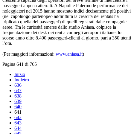
crescente capacità degli operatori del breve termine di intercettare i
passeggeri appena atterrati. A Napoli e Palermo le performance dei
noleggiatori nel 2015 hanno mostrato indici decisamente più positivi
(nel capoluogo partenopeo addirittura la crescita dei rentals ha
triplicato quella dei passeggeri) di quelli registrati dalle compagnie
aeree. Tra le curiosità emerse dallo studio Aniasa, colpisce la
frequentazione dei desk dei rent a car negli aeroporti italiane: lo
scorso anno oltre 8.400 passeggeri-clienti al giorno, pari a 350 utenti
l’ora.
(Per maggiori informazioni:
www.aniasa.it
)
Pagina 641 di 765
Inizio
Indietro
636
637
638
639
640
641
642
643
644
645