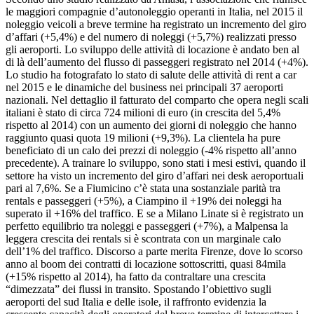
le maggiori compagnie d’autonoleggio operanti in Italia, nel 2015 il
noleggio veicoli a breve termine ha registrato un incremento del giro
d’affari (+5,4%) e del numero di noleggi (+5,7%) realizzati presso
gli aeroporti. Lo sviluppo delle attività di locazione è andato ben al
di là dell’aumento del flusso di passeggeri registrato nel 2014 (+4%).
Lo studio ha fotografato lo stato di salute delle attività di rent a car
nel 2015 e le dinamiche del business nei principali 37 aeroporti
nazionali. Nel dettaglio il fatturato del comparto che opera negli scali
italiani è stato di circa 724 milioni di euro (in crescita del 5,4%
rispetto al 2014) con un aumento dei giorni di noleggio che hanno
raggiunto quasi quota 19 milioni (+9,3%). La clientela ha pure
beneficiato di un calo dei prezzi di noleggio (-4% rispetto all’anno
precedente). A trainare lo sviluppo, sono stati i mesi estivi, quando il
settore ha visto un incremento del giro d’affari nei desk aeroportuali
pari al 7,6%. Se a Fiumicino c’è stata una sostanziale parità tra
rentals e passeggeri (+5%), a Ciampino il +19% dei noleggi ha
superato il +16% del traffico. E se a Milano Linate si è registrato un
perfetto equilibrio tra noleggi e passeggeri (+7%), a Malpensa la
leggera crescita dei rentals si è scontrata con un marginale calo
dell’1% del traffico. Discorso a parte merita Firenze, dove lo scorso
anno al boom dei contratti di locazione sottoscritti, quasi 84mila
(+15% rispetto al 2014), ha fatto da contraltare una crescita
“dimezzata” dei flussi in transito. Spostando l’obiettivo sugli
aeroporti del sud Italia e delle isole, il raffronto evidenzia la