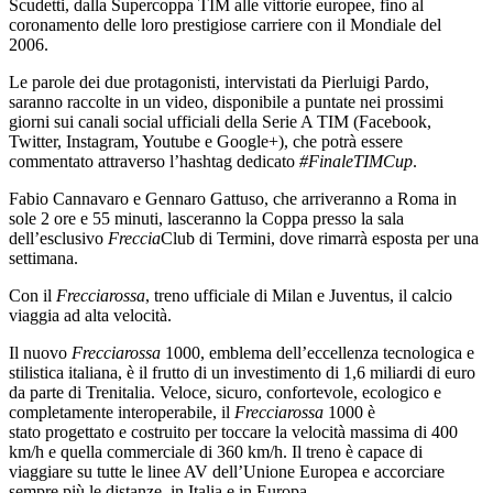
Scudetti, dalla Supercoppa TIM alle vittorie europee, fino al
coronamento delle loro prestigiose carriere con il Mondiale del
2006.
Le parole dei due protagonisti, intervistati da Pierluigi Pardo,
saranno raccolte in un video, disponibile a puntate nei prossimi
giorni sui canali social ufficiali della Serie A TIM (Facebook,
Twitter, Instagram, Youtube e Google+), che potrà essere
commentato attraverso l’hashtag dedicato
#FinaleTIMCup
.
Fabio Cannavaro e Gennaro Gattuso, che arriveranno a Roma in
sole 2 ore e 55 minuti, lasceranno la Coppa presso la sala
dell’esclusivo
Freccia
Club di Termini, dove rimarrà esposta per una
settimana.
Con il
Frecciarossa
, treno ufficiale di Milan e Juventus, il calcio
viaggia ad alta velocità.
Il nuovo
Frecciarossa
1000, emblema dell’eccellenza tecnologica e
stilistica italiana, è il frutto di un investimento di 1,6 miliardi di euro
da parte di Trenitalia. Veloce, sicuro, confortevole, ecologico e
completamente interoperabile, il
Frecciarossa
1000 è
stato progettato e costruito per toccare la velocità massima di 400
km/h e quella commerciale di 360 km/h. Il treno è capace di
viaggiare su tutte le linee AV dell’Unione Europea e accorciare
sempre più le distanze, in Italia e in Europa.