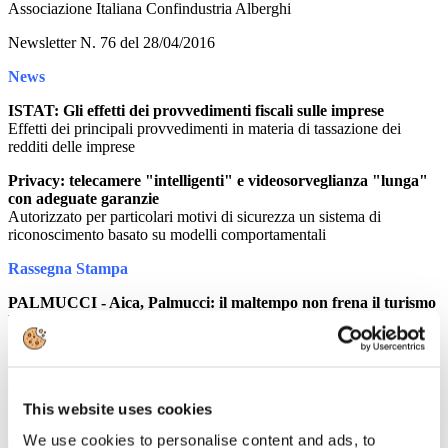
Associazione Italiana Confindustria Alberghi
Newsletter N. 76 del 28/04/2016
News
ISTAT: Gli effetti dei provvedimenti fiscali sulle imprese
Effetti dei principali provvedimenti in materia di tassazione dei
redditi delle imprese
Privacy: telecamere "intelligenti" e videosorveglianza "lunga"
con adeguate garanzie
Autorizzato per particolari motivi di sicurezza un sistema di
riconoscimento basato su modelli comportamentali
Rassegna Stampa
PALMUCCI - Aica, Palmucci: il maltempo non frena il turismo
WebItMag
ISTAT. Sottosegretario Bianchi: bene dati su turismo. Ora
accelerare crescita con investimenti
Comunicato Stampa MiBACT
This website uses cookies
Aeroporti europei. Telecamere, detective e Pnr: come cambia la
We use cookies to personalise content and ads, to
sicurezza