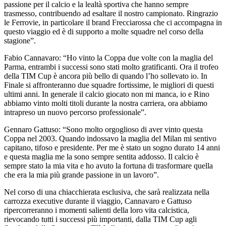
passione per il calcio e la lealtà sportiva che hanno sempre
trasmesso, contribuendo ad esaltare il nostro campionato. Ringrazio
le Ferrovie, in particolare il brand Frecciarossa che ci accompagna in
questo viaggio ed è di supporto a molte squadre nel corso della
stagione”.
Fabio Cannavaro: “Ho vinto la Coppa due volte con la maglia del
Parma, entrambi i successi sono stati molto gratificanti. Ora il trofeo
della TIM Cup è ancora più bello di quando l’ho sollevato io. In
Finale si affronteranno due squadre fortissime, le migliori di questi
ultimi anni. In generale il calcio giocato non mi manca, io e Rino
abbiamo vinto molti titoli durante la nostra carriera, ora abbiamo
intrapreso un nuovo percorso professionale”.
Gennaro Gattuso: “Sono molto orgoglioso di aver vinto questa
Coppa nel 2003. Quando indossavo la maglia del Milan mi sentivo
capitano, tifoso e presidente. Per me è stato un sogno durato 14 anni
e questa maglia me la sono sempre sentita addosso. Il calcio è
sempre stato la mia vita e ho avuto la fortuna di trasformare quella
che era la mia più grande passione in un lavoro”.
Nel corso di una chiacchierata esclusiva, che sarà realizzata nella
carrozza executive durante il viaggio, Cannavaro e Gattuso
ripercorreranno i momenti salienti della loro vita calcistica,
rievocando tutti i successi più importanti, dalla TIM Cup agli