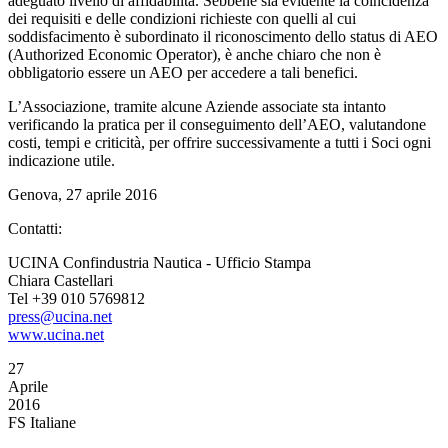
adeguato livello di affidabilità. Sebbene sia evidente la coincidenza
dei requisiti e delle condizioni richieste con quelli al cui
soddisfacimento è subordinato il riconoscimento dello status di AEO
(Authorized Economic Operator), è anche chiaro che non è
obbligatorio essere un AEO per accedere a tali benefici.
L’Associazione, tramite alcune Aziende associate sta intanto
verificando la pratica per il conseguimento dell’AEO, valutandone
costi, tempi e criticità, per offrire successivamente a tutti i Soci ogni
indicazione utile.
Genova, 27 aprile 2016
Contatti:
UCINA Confindustria Nautica - Ufficio Stampa
Chiara Castellari
Tel +39 010 5769812
press@ucina.net
www.ucina.net
27
Aprile
2016
FS Italiane