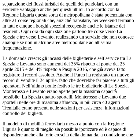
separazione dei flussi turistici da quelli dei pendolari, con un
evidente vantaggio anche per questi ultimi. In accordo con la
Regione Liguria questa sorta di metropolitana è stata potenziata con
altre 21 corse regionali che, anziché transitare, nei weekend fermano
in tutti e cinque i borghi spezzini recependo anche le istanze dei
residenti. Ogni ora da ogni stazione partono tre corse verso La
Spezia e tre verso Levanto, realizzando un servizio che non conosce
analogie se non in alcune aree metropolitane ad altissima
frequentazione.
La domanda cresce: gli incassi delle biglietterie e self service tra La
Spezia e Levanto sono aumenti del 35% rispetto al ponte del 25
aprile 2015 e del 4% rispetto a Pasqua 2016, che già aveva fatto
registrare il record assoluto. Anche il Parco ha registrato un nuovo
record di vendite il 24 aprile, fatto che dovrebbe far piacere a tutti gli
operatori. Nell’ultimo ponte festivo le tre biglietterie di La Spezia,
Monterosso e Levanto erano aperte per la massima capacità
possibile: La Spezia quattro sportelli, Monterosso e Levanto due
sportelli nelle ore di massima affluenza, in più circa 40 agenti
Trenitalia erano presenti nelle stazioni per assistenza, informazioni,
controllo dei biglietti.
Il modello di mobilità ferroviaria messo a punto con la Regione
Liguria è quanto di meglio sia possibile ipotizzare ed è capace di
rispondere anche alla forte crescita della domanda, a condizione che