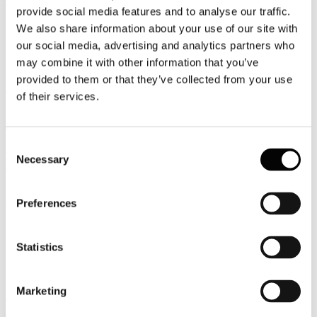
TTGITALIA
provide social media features and to analyse our traffic.
We also share information about your use of our site with
Il viaggio come antidoto all'intolleranza: chi vede il mondo è più
our social media, advertising and analytics partners who
aperto verso gli altri
EVENT REPORT
may combine it with other information that you’ve
provided to them or that they’ve collected from your use
Per gli stagionali del turismo contributi a rischio
TRAVELNOSTOP
of their services.
Malta, in arrivo la tassa di soggiorno
TTGITALIA
Consent
Business travel: Cina primo mercato mondiale
Necessary
Selection
GUIDA VIAGGI
STARHOTELS: L'ospitalità vetrina della Dolce Vita
Preferences
Centro Studi Confindustria - Esportare la Dolce vita
MultiMedia
Statistics
La7 - Tagadà - Puntata del 25 aprile 2016
Intervista al Presidente Palmucci. Servizio "Quando gli hotel non si
meritano la stella"
Marketing
Tutte le informazioni sono consultabili all'indirizzo
www.alberghiconfindustria.it