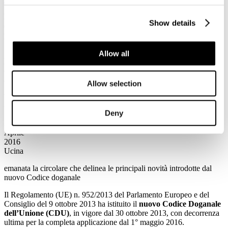
Per accedere in automatico alle informazioni della Newsletter
Show details
cliccando direttamente sulla notizia prescelta è necessario per la
prima volta salvare Username e Password utilizzando il flag
"memorizza i dati di accesso".
Allow all
Nel caso in cui non vi ricordate o non siete provvisti delle
credenziali di accesso vi invitiamo a contattarci all'indirizzo
affarigenerali@alberghiconfindustria.it
Allow selection
V.le Pasteur, 10 - 00144 Roma (RM), Italia T +39.06.5924274 F
+39.06.54281933 - info@alberghiconfindustria.it
Deny
27
Aprile
2016
Ucina
emanata la circolare che delinea le principali novità introdotte dal
nuovo Codice doganale
Il Regolamento (UE) n. 952/2013 del Parlamento Europeo e del
Consiglio del 9 ottobre 2013 ha istituito il
nuovo Codice Doganale
dell’Unione (CDU)
, in vigore dal 30 ottobre 2013, con decorrenza
ultima per la completa applicazione dal 1° maggio 2016.