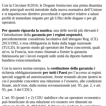
Con la Circolare 8/2016, le Dogane forniscono una prima disamina
delle principali novità introdotte dalla nuova normativa dell’Unione
e si impartiscono direttive procedurali e operative relative a taluni
profili di immediato impatto per gli Uffici delle dogane e per gli
operatori.
Per quanto riguarda la nautica
, una delle novità più rilevanti è
l’introduzione della
garanzia per i regimi sospensivi
,
precedentemente considerata facoltativa dall’abrogato Reg. (CE)
2913/1992, e resa obbligatoria in Italia dalla legge nazionale
(TULD). In questo modo gli operatori dei Paesi concorrenti, quali
ad es. la Francia, non erano chiamati a fornire la garanzia
fideiussoria per i lavori eseguiti sulle unità da diporto battenti
bandiera extracomunitaria.
Con la nuova norma europea, la
costituzione della garanzia
è
richiesta obbligatoriamente
per tutti i Paesi
per l’accesso ai regimi
speciali soggetti ad autorizzazione, ferme restando alcune ipotesi in
cui è possibile concedere una riduzione o l’esonero, alle condizioni
fissate, anch’esse, dalla norma sovranazionale (art. 95, par. 2, e art.
95, par. 3 del CDU).
L’art. 95 (punti 1 e 2) CDU stabilisce che un operatore economico
può beneficiare di una riduzione e/o esonero ove dimostri un