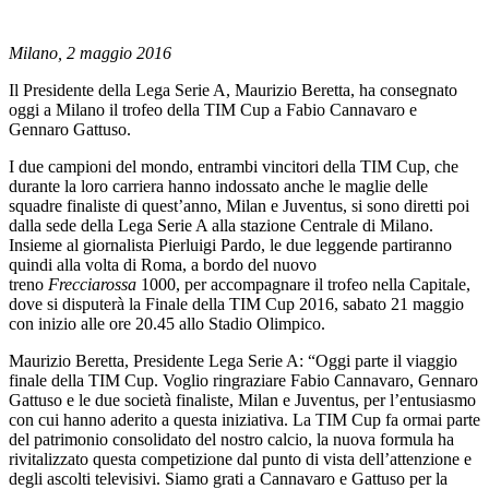
Milano, 2 maggio 2016
Il Presidente della Lega Serie A, Maurizio Beretta, ha consegnato
oggi a Milano il trofeo della TIM Cup a Fabio Cannavaro e
Gennaro Gattuso.
I due campioni del mondo, entrambi vincitori della TIM Cup, che
durante la loro carriera hanno indossato anche le maglie delle
squadre finaliste di quest’anno, Milan e Juventus, si sono diretti poi
dalla sede della Lega Serie A alla stazione Centrale di Milano.
Insieme al giornalista Pierluigi Pardo, le due leggende partiranno
quindi alla volta di Roma, a bordo del nuovo
treno
Frecciarossa
1000, per accompagnare il trofeo nella Capitale,
dove si disputerà la Finale della TIM Cup 2016, sabato 21 maggio
con inizio alle ore 20.45 allo Stadio Olimpico.
Maurizio Beretta, Presidente Lega Serie A: “Oggi parte il viaggio
finale della TIM Cup. Voglio ringraziare Fabio Cannavaro, Gennaro
Gattuso e le due società finaliste, Milan e Juventus, per l’entusiasmo
con cui hanno aderito a questa iniziativa. La TIM Cup fa ormai parte
del patrimonio consolidato del nostro calcio, la nuova formula ha
rivitalizzato questa competizione dal punto di vista dell’attenzione e
degli ascolti televisivi. Siamo grati a Cannavaro e Gattuso per la