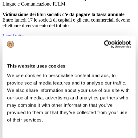
Lingue e Comunicazione IULM
Vidimazione dei libri sociali: c’è da pagare la tassa annuale
Entro lunedì 17 le società di capitali e gli enti commerciali devono
effettuare il versamento del tributo
Leggi tutto...
13
Marzo
2014
Associazione Italiana Confindustria Alberghi
This website uses cookies
Associazione Italiana Confindustria Alberghi e la Rete Nazionale
We use cookies to personalise content and ads, to
degli Istituti Alberghieri insieme per favorire l’orientamento e le
provide social media features and to analyse our traffic.
scelte professionali degli studenti
We also share information about your use of our site with
E’ stato siglato oggi - nell’ambito dell’edizione 2014 di Fareturismo
our social media, advertising and analytics partners who
- il Protocollo d’intesa tra l’Associazione italiana Confindustria
may combine it with other information that you’ve
Alberghi e Re.Na.I.A., la Rete Nazionale degli Istituti Alberghieri.
provided to them or that they’ve collected from your use
Leggi tutto...
of their services.
13
Marzo