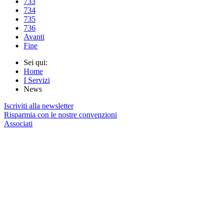
733
734
735
736
Avanti
Fine
Sei qui:
Home
I Servizi
News
Iscriviti alla newsletter
Risparmia con le nostre convenzioni
Associati