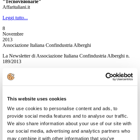
"Tecnovisionarie"
Affaritaliani.it
Leggi tutto...
8
Novembre
2013
Associazione Italiana Confindustria Alberghi
La Newsletter di Associazione Italiana Confindustria Alberghi n.
189/2013
News
Il mercato del lavoro degli stranieri in Italia
Pubblicata la Relazione del secondo trimestre 2013
This website uses cookies
L’ufficio per le politiche del turismo passa dalla Presidenza del
Consiglio dei Ministri al MiBact
We use cookies to personalise content and ads, to
A cura del MiBact
provide social media features and to analyse our traffic.
Leggi tutto...
We also share information about your use of our site with
our social media, advertising and analytics partners who
7
Novembre
may combine it with other information that you’ve