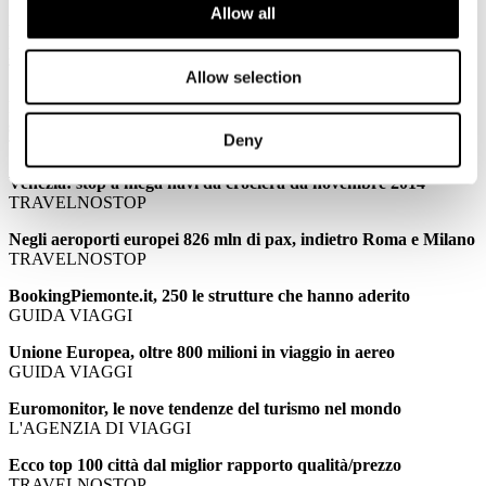
Allow all
PALMUCCI: Confindustria Alberghi: meno stranieri per il
ponte di Ognissanti
TTGITALIA
Allow selection
PALMUCCI: Ponte Ognissanti, turismo in stallo senza gli
stranieri
Deny
TRAVELNOSTOP
Venezia: stop a mega navi da crociera da novembre 2014
TRAVELNOSTOP
Negli aeroporti europei 826 mln di pax, indietro Roma e Milano
TRAVELNOSTOP
BookingPiemonte.it, 250 le strutture che hanno aderito
GUIDA VIAGGI
Unione Europea, oltre 800 milioni in viaggio in aereo
GUIDA VIAGGI
Euromonitor, le nove tendenze del turismo nel mondo
L'AGENZIA DI VIAGGI
Ecco top 100 città dal miglior rapporto qualità/prezzo
TRAVELNOSTOP