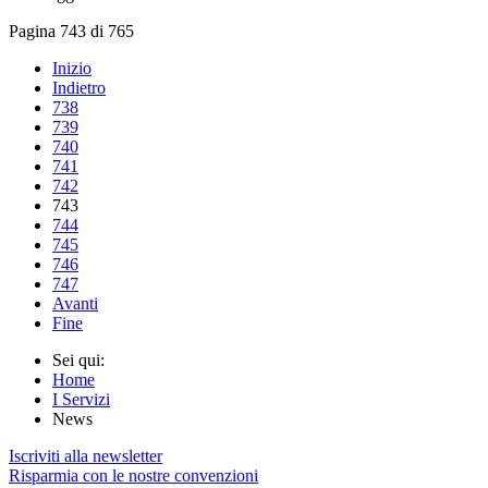
Pagina 743 di 765
Inizio
Indietro
738
739
740
741
742
743
744
745
746
747
Avanti
Fine
Sei qui:
Home
I Servizi
News
Iscriviti alla newsletter
Risparmia con le nostre convenzioni