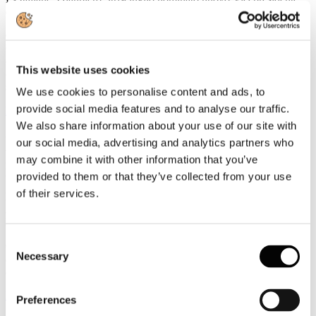
della UIC
Gianpiero Strisciuglio, Amministratore Delegato e Direttore
Generale del Gruppo FS, è stato nominato nuovo Vicepresidente
della UIC - Union internationale des chemins de fer -
This website uses cookies
organizzazione internazionale che riunisce le ferrovie e i principali
stakeholder del settore ferroviario a livello mondiale.
We use cookies to personalise content and ads, to
provide social media features and to analyse our traffic.
Leggi tutto...
We also share information about your use of our site with
3
our social media, advertising and analytics partners who
Agosto
may combine it with other information that you’ve
2026
News 2026
provided to them or that they’ve collected from your use
of their services.
ROTTA SUL 66°SALONE NAUTICO INTERNAZIONALE:
APERTO IL TICKETING ONLINE PER L'EDIZIONE IN
PROGRAMMA A GENOVA DALL'1 AL 6 OTTOBRE 2026
Consent
Con l'apertura del ticketing online entra nel vivo il percorso di
Necessary
avvicinamento al 66° Salone Nautico Internazionale, in programma
Selection
a Genova dall'1 al 6 ottobre 2026.
Leggi tutto...
Preferences