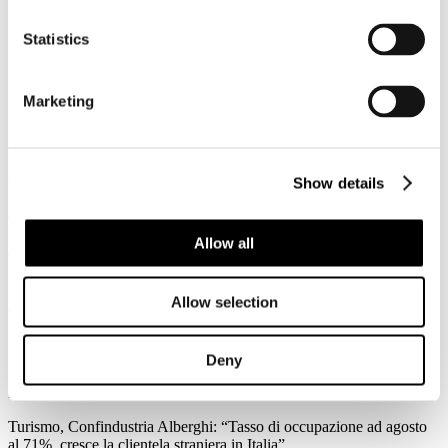
3
Agosto
Statistics
2026
News 2026
Federalismo fiscale: a rischio i servizi del trasporto pubblico. Agens,
Marketing
Anav e Asstra: “Servono correttivi che assicurino il finanziamento al
settore”
Forte preoccupazione da parte di Agens, Anav e Asstra, le
associazioni che in Italia rappresentano le aziende del trasporto
Show details
pubblico locale (TPL), per l’approvazione in Consiglio dei Ministri
del ddl sul federalismo fiscale regionale: “C’è la reale possibilità che
l'attuale impianto normativo metta a repentaglio l'equilibrio
Allow all
economico-finanziario del Trasporto Pubblico Locale e
l'adeguatezza dei servizi su scala nazionale.
Allow selection
Leggi tutto...
3
Agosto
Deny
2026
News 2026
Turismo, Confindustria Alberghi: “Tasso di occupazione ad agosto
al 71%, cresce la clientela straniera in Italia”