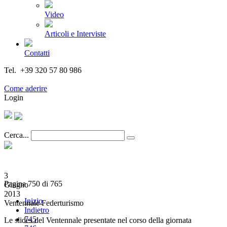
Video
Articoli e Interviste
Contatti
Tel. +39 320 57 80 986
Email segreteria@federturismo.it
Come aderire
Login
Cerca...
3
Pagina 750 di 765
Giugno
2013
Inizio
Ventennale Federturismo
Indietro
745
Le slides del Ventennale presentate nel corso della giornata