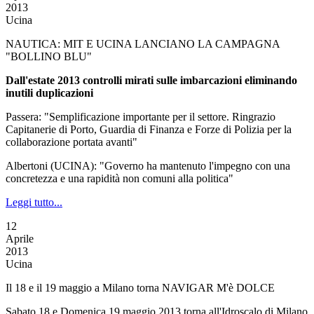
2013
Ucina
NAUTICA: MIT E UCINA LANCIANO LA CAMPAGNA
"BOLLINO BLU"
Dall'estate 2013 controlli mirati sulle imbarcazioni eliminando
inutili duplicazioni
Passera: "Semplificazione importante per il settore. Ringrazio
Capitanerie di Porto, Guardia di Finanza e Forze di Polizia per la
collaborazione portata avanti"
Albertoni (UCINA): "Governo ha mantenuto l'impegno con una
concretezza e una rapidità non comuni alla politica"
Leggi tutto...
12
Aprile
2013
Ucina
Il 18 e il 19 maggio a Milano torna NAVIGAR M'è DOLCE
Sabato 18 e Domenica 19 maggio 2013 torna all'Idroscalo di Milano