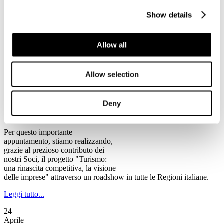
rischio chiusura, tra cui alcune anche di rilevanza storica".
Show details
Leggi tutto...
2
Allow all
Maggio
2013
Ventennale Federturismo
Allow selection
Il Programma del Ventennale di Federturismo
Federturismo Confindustria celebra
Deny
quest’anno il suo primo
Ventennale.
Per questo importante
appuntamento, stiamo realizzando,
grazie al prezioso contributo dei
nostri Soci, il progetto "Turismo:
una rinascita competitiva, la visione
delle imprese" attraverso un roadshow in tutte le Regioni italiane.
Leggi tutto...
24
Aprile