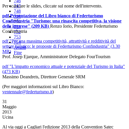
746
Per scaricare le slides, cliccate sul nome dell'intervento.
747
748
pdf
Presentazione del Libro bianco di Federturismo
749
Confindustria "Turismo: una rinascita competitiva, la visione
750
delle imprese"
(
209 KB
)
Renzo Iorio, Presidente Federturismo
751
Confindustria
752
753
pdf
"Per una massima competitività, attrattività e redditività del
754
settore turistico: le proposte di Federturismo Confindustria"
(
3.30
Avanti
MB
)
Fine
Prof. Josep Ejarque, Amministratore Delegato FourTourism
pdf
"L'impatto economico attuale e potenziale del Turismo in Italia"
(
473 KB
)
Massimo Deandreis, Direttore Generale SRM
(Per maggiori informazioni sul Libro Bianco:
ventennale@federturismo.it
)
31
Maggio
2013
Ucina
Al via oggi a Cagliari l'edizione 2013 della Convention Satec