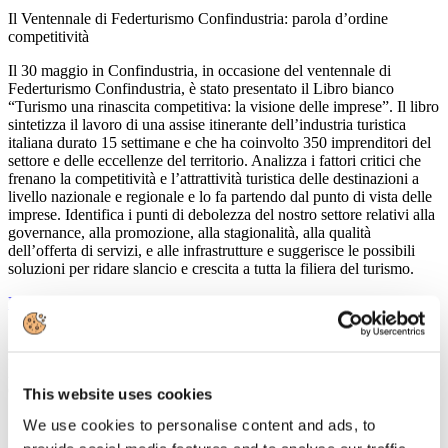
Il Ventennale di Federturismo Confindustria: parola d’ordine
competitività
Il 30 maggio in Confindustria, in occasione del ventennale di
Federturismo Confindustria, è stato presentato il Libro bianco
“Turismo una rinascita competitiva: la visione delle imprese”. Il libro
sintetizza il lavoro di una assise itinerante dell’industria turistica
italiana durato 15 settimane e che ha coinvolto 350 imprenditori del
settore e delle eccellenze del territorio. Analizza i fattori critici che
frenano la competitività e l’attrattività turistica delle destinazioni a
livello nazionale e regionale e lo fa partendo dal punto di vista delle
imprese. Identifica i punti di debolezza del nostro settore relativi alla
governance, alla promozione, alla stagionalità, alla qualità
dell’offerta di servizi, e alle infrastrutture e suggerisce le possibili
soluzioni per ridare slancio e crescita a tutta la filiera del turismo.
Leggi tutto...
15
Maggio
2013
Confindustria Nord Sardegna
This website uses cookies
Seminario sul turismo
We use cookies to personalise content and ads, to