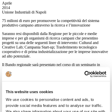
Aprile
2014
Unione Industriali di Napoli
75 milioni di euro per promuovere la competitività del sistema
produttivo campano attraverso la ricerca e l’innovazione
Saranno resi disponibili dalla Regione per le piccole e medie
imprese e per gli organismi di ricerca campani che presentino
progetti su una delle seguenti linee di intervento: Cultural and
Creative Lab; Campania Start-up; Trasferimento tecnologico
cooperativo e di prima industrializzazione per le imprese innovative
ad alto potenziale.
Il Bando regionale sarà presentato nel corso di un seminario in
programma oggi, 23 aprile alle ore 15.30, all’Unione Industriali
(piazza dei Martiri 58). L’iniziativa è denominata Bando Sportello
per l’Innovazione. Le domande, infatti, potranno essere presentate, a
partire da lunedì 19 maggio p.v., rivolgendosi a un apposito
Sportello.
This website uses cookies
(Fonte:
www.confindustria.it
)
We use cookies to personalise content and ads, to
23
provide social media features and to analyse our traffic.
Aprile
We also share information about your use of our site with