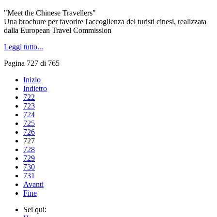
"Meet the Chinese Travellers"
Una brochure per favorire l'accoglienza dei turisti cinesi, realizzata
dalla European Travel Commission
Leggi tutto...
Pagina 727 di 765
Inizio
Indietro
722
723
724
725
726
727
728
729
730
731
Avanti
Fine
Sei qui: