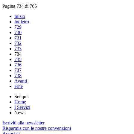
Pagina 734 di 765
Inizio
Indietro
729
730
731
732
733
734
735
736
737
738
Avanti
Fine
Sei qui:
Home
I Servizi
News
Iscriviti alla newsletter
Risparmia con le nostre convenzioni
Associati