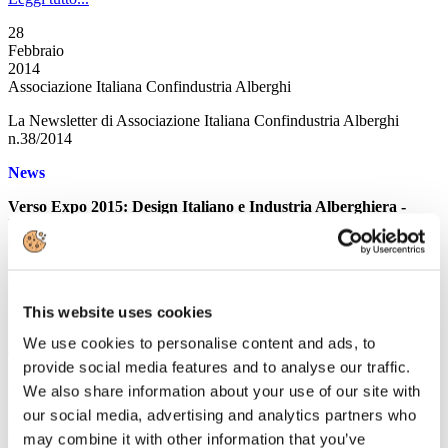
28
Febbraio
2014
Associazione Italiana Confindustria Alberghi
La Newsletter di Associazione Italiana Confindustria Alberghi
n.38/2014
News
Verso Expo 2015: Design Italiano e Industria Alberghiera -
RASSEGNA STAMPA
Rassegna dell'evento tenutosi a Milano il 26 febbraio 2014
Approvato in via definitiva dal Senato il Decreto
"Milleproroghe"
This website uses cookies
Il Senato converte in legge il decreto Milleproroghe
We use cookies to personalise content and ads, to
Leggi tutto...
provide social media features and to analyse our traffic.
27
We also share information about your use of our site with
Febbraio
our social media, advertising and analytics partners who
2014
Associazione Italiana Confindustria Alberghi
may combine it with other information that you’ve