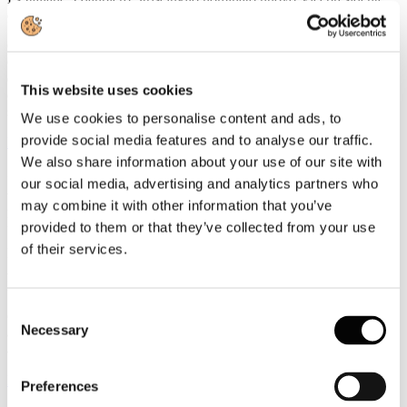
della UIC
Gianpiero Strisciuglio, Amministratore Delegato e Direttore
Generale del Gruppo FS, è stato nominato nuovo Vicepresidente
della UIC - Union internationale des chemins de fer -
This website uses cookies
organizzazione internazionale che riunisce le ferrovie e i principali
stakeholder del settore ferroviario a livello mondiale.
We use cookies to personalise content and ads, to
provide social media features and to analyse our traffic.
Leggi tutto...
We also share information about your use of our site with
3
our social media, advertising and analytics partners who
Agosto
may combine it with other information that you’ve
2026
News 2026
provided to them or that they’ve collected from your use
of their services.
ROTTA SUL 66°SALONE NAUTICO INTERNAZIONALE:
APERTO IL TICKETING ONLINE PER L'EDIZIONE IN
PROGRAMMA A GENOVA DALL'1 AL 6 OTTOBRE 2026
Consent
Con l'apertura del ticketing online entra nel vivo il percorso di
Necessary
avvicinamento al 66° Salone Nautico Internazionale, in programma
Selection
a Genova dall'1 al 6 ottobre 2026.
Leggi tutto...
Preferences