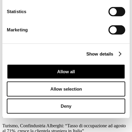
3
Agosto
Statistics
2026
News 2026
Federalismo fiscale: a rischio i servizi del trasporto pubblico. Agens,
Marketing
Anav e Asstra: “Servono correttivi che assicurino il finanziamento al
settore”
Forte preoccupazione da parte di Agens, Anav e Asstra, le
associazioni che in Italia rappresentano le aziende del trasporto
Show details
pubblico locale (TPL), per l’approvazione in Consiglio dei Ministri
del ddl sul federalismo fiscale regionale: “C’è la reale possibilità che
l'attuale impianto normativo metta a repentaglio l'equilibrio
Allow all
economico-finanziario del Trasporto Pubblico Locale e
l'adeguatezza dei servizi su scala nazionale.
Allow selection
Leggi tutto...
3
Agosto
Deny
2026
News 2026
Turismo, Confindustria Alberghi: “Tasso di occupazione ad agosto
al 71%, cresce la clientela straniera in Italia”