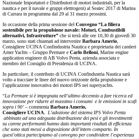
Nazionale Importatori e Distributori di motori industriali, per la
nautica e per il navale e gruppi elettrogeni) al Seatec 2017 di Marina
di Carrara in programma dal 29 al 31 marzo prossimi.
In occasione della prima sessione del
Convegno “La filiera
sostenibile per la propulsione navale: Motori, Combustibili
alternativi, Infrastrutture”
che si terrà alle ore 10,30 di giovedì 30
marzo, sono stati chiamati ad intervenire
Barbara Amerio
,
Consigliere UCINA Confindustria Nautica e proprietaria dei cantieri
Amer Yachts – Gruppo Permare e
Carlo Belloni
, Marine engine
application engineer di AB Volvo Penta, azienda associata e
membro del Consiglio di Presidenza di UCINA.
In particolare, il contributo di UCINA Confindustria Nautica sarà
volto a tracciare le linee del nuovo orizzonte della propulsione e
l’applicazione innovativa dei motori IPS nei superyachts.
“
La Permare si è impegnata nell’ultimo decennio a fare ricerca ed
innovazione per ridurre al massimo i consumi e le emissioni in scafi
sopra i 90’
– commenta
Barbara Amerio,
Consigliere UCINA
.
L’adozione del sistema IPS Volvo Penta
abbinato ad una adeguata distribuzione dei pesi e gli investimenti
su carene performanti hanno dato importanti risultati di efficienza
che sono stati messi a disposizione dell’intero comparto. In
quest’ottica partecipiamo al convegno per condividere l’esperienza