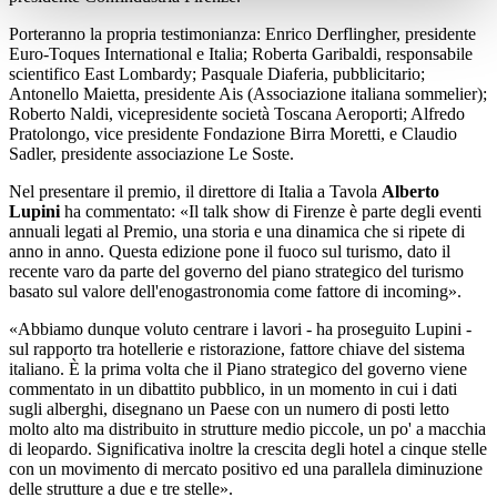
Porteranno la propria testimonianza: Enrico Derflingher, presidente
Euro-Toques International e Italia; Roberta Garibaldi, responsabile
scientifico East Lombardy; Pasquale Diaferia, pubblicitario;
Antonello Maietta, presidente Ais (Associazione italiana sommelier);
Roberto Naldi, vicepresidente società Toscana Aeroporti; Alfredo
Pratolongo, vice presidente Fondazione Birra Moretti, e Claudio
Sadler, presidente associazione Le Soste.
Nel presentare il premio, il direttore di Italia a Tavola
Alberto
Lupini
ha commentato: «Il talk show di Firenze è parte degli eventi
annuali legati al Premio, una storia e una dinamica che si ripete di
anno in anno. Questa edizione pone il fuoco sul turismo, dato il
recente varo da parte del governo del piano strategico del turismo
basato sul valore dell'enogastronomia come fattore di incoming».
«Abbiamo dunque voluto centrare i lavori - ha proseguito Lupini -
sul rapporto tra hotellerie e ristorazione, fattore chiave del sistema
italiano. È la prima volta che il Piano strategico del governo viene
commentato in un dibattito pubblico, in un momento in cui i dati
sugli alberghi, disegnano un Paese con un numero di posti letto
molto alto ma distribuito in strutture medio piccole, un po' a macchia
di leopardo. Significativa inoltre la crescita degli hotel a cinque stelle
con un movimento di mercato positivo ed una parallela diminuzione
delle strutture a due e tre stelle».