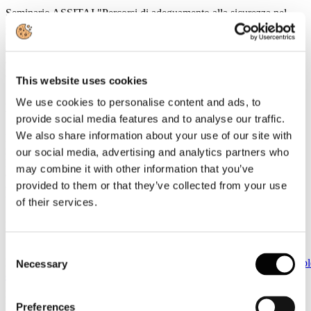
Seminario ASSITAI "Percorsi di adeguamento alla sicurezza nel
settore turistico ricettivo. Problematiche, opportunità e prospettive".
Venezia, 6 aprile 2017
Giovedì 6 Aprile 2017, dalle ore 14.00 alle ore 16.30, presso
Confindustria Venezia Area Metropolitana di Venezia e Rovigo
(Sala Argento), in Via delle Industrie, 19 (Venezia Marghera - Parco
This website uses cookies
Scientifico Tecnologico Vega, Edificio Lybra), si terrà il Seminario
ASSITAI "Percorsi di adeguamento alla sicurezza nel settore
We use cookies to personalise content and ads, to
turistico ricettivo. Problematiche, opportunità e prospettive".
provide social media features and to analyse our traffic.
We also share information about your use of our site with
Dopo i saluti di apertura di Angelo Macola, Presidente ASSITAI,
interverranno Fabio Dattilo, Comandante Interregionale Vigili del
our social media, advertising and analytics partners who
Fuoco, Carmelo Maiorana, Professore Ordinario di Scienza delle
may combine it with other information that you’ve
Costruzioni, Dipartimento di Ingegneria Università di Padova, Paolo
provided to them or that they’ve collected from your use
Corti, Assicurazioni Generali S.p.A., e Antonello de' Medici,
Vicepresidente Federturismo Confindustria.
of their services.
Modera l'Arch. Rossana Cauchi, Professionista antincendio.
Consent
Scheda di iscrizione al
link
http://www.siav.net/confindustria/siav/modulo.nsf/($modu
Necessary
Selection
opendocument
30
Marzo
Preferences