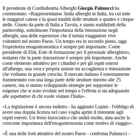
Il presidente di Confindustria Alberghi
Giorgio Palmucci
ha
commentato: «Rappresentiamo 3mila alberghi in Italia, tra cui tutte
le maggiori catene e la quasi totalità delle strutture a quattro e cinque
stelle. Giusto da parte di Italia a Tavola, e siamo soddisfatti della
partnership, sottolineare l'importanza della ristorazione negli
alberghi, una delle esperienze che il turista viaggiatore vive
volentieri nel nostro Paese. Un tempo era in secondo piano, oggi
l'esperienza enogastronomica è sempre più importante. Come
presidente di Ebit, Ente di formazione per il personale alberghiero,
notiamo che la parte ristorazione è sempre più importante. Anche
come elemento attrattivo per i cittadini e per gli ospiti esterni
all'albergo, una vera e propria unione tra accoglienza e ristorazione
che vediamo in grande crescita. Il mercato italiano è estremamente
frammentato con una larga parte delle strutture intorno alle 25
camere, ma si stanno sviluppando strategie per supportare le
esigenze che si sono evolute nel tempo e l'offerta si sta adeguando
alle aspettative di chi vuole visitare l'Italia».
«La legislazione è ancora indietro - ha aggiunto Lupini - l'obbligo di
avere una doppia licenza nel caso voglia aprire il ristorante agli
ospiti esterni. Un freno burocratico che andrà risolto, data anche la
crescente importanza dell'enogastronomia come motivo di viaggio».
«È una delle forti attrattive del nostro Paese - conferma Palmucci -