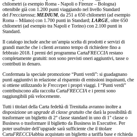
chilometri (a esempio Roma - Napoli o Firenze – Bologna)
ottenibile già con 1.200 punti viaggiando nel livello Standard
del
Frecciarossa
;
MEDIUM
, da 251 a 650 chilometri (ad esempio
Roma – Milano) con 1.700 punti in Standard;
LARGE
, oltre 650
chilometri (ad esempio tra Napoli e Torino) con 2.100 punti in
Standard.
Il catalogo include anche un’ampia scelta di prodotti e servizi di
grandi marche che i clienti avranno tempo di richiedere fino a
febbraio 2018. I premi del programma Carta
FRECCIA
restano
completamente gratuiti: non sono previsti oneri aggiuntivi, tasse o
contributi in denaro.
Confermata la speciale promozione “Punti verdi”: si guadagnano
punti aggiuntivi in relazione al risparmio di emissioni inquinanti, che
si ottiene utilizzando le
Frecce
per i propri viaggi. I “Punti verdi”
contribuiscono alla raccolta Carta
FRECCIA
e i premi sono
raggiungibili più velocemente.
Tutti i titolari della Carta fedeltà di Trenitalia avranno inoltre a
disposizione
un upgrade di classe gratuito
che darà la possibilità di
trasformare un biglietto di 2° classe standard in uno di 1° classe o
Business o trasformare il biglietto da Business in Executive. Per
poter usufruire dell’upgrade sarà sufficiente che il titolare
Carta
FRECCIA
abbia acquistato un biglietto a tariffa base e richieda