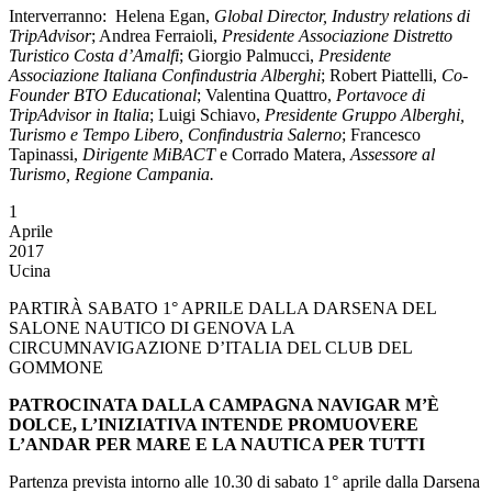
Interverranno: Helena Egan,
Global Director, Industry relations di
TripAdvisor
; Andrea Ferraioli,
Presidente Associazione Distretto
Turistico Costa d’Amalfi
; Giorgio Palmucci,
Presidente
Associazione Italiana Confindustria Alberghi
; Robert Piattelli,
Co-
Founder BTO Educational
; Valentina Quattro,
Portavoce di
TripAdvisor in Italia
; Luigi Schiavo,
Presidente Gruppo Alberghi,
Turismo e Tempo Libero, Confindustria Salerno
; Francesco
Tapinassi,
Dirigente MiBACT
e Corrado Matera,
Assessore al
Turismo, Regione Campania.
1
Aprile
2017
Ucina
PARTIRÀ SABATO 1° APRILE DALLA DARSENA DEL
SALONE NAUTICO DI GENOVA LA
CIRCUMNAVIGAZIONE D’ITALIA DEL CLUB DEL
GOMMONE
PATROCINATA DALLA CAMPAGNA NAVIGAR M’È
DOLCE, L’INIZIATIVA INTENDE PROMUOVERE
L’ANDAR PER MARE E LA NAUTICA PER TUTTI
Partenza prevista intorno alle 10.30 di sabato 1° aprile dalla Darsena