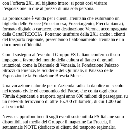
con l’offerta 2X1 sul biglietto intero: si potrà così visitare
l’esposizione in due al prezzo di una sola persona.
La promozione è valida per i clienti Trenitalia che esibiranno un
biglietto delle Frecce (Frecciarossa, Frecciargento, Frecciabianca),
formato digitale o cartaceo, con destinazione Verona, accompagnata
dalla CartaFRECCIA. Potranno usufruire della 2X1 anche i clienti
del trasporto regionale, presentando l’abbonamento Trenitalia e un
documento d’identità.
Con il sostegno all’evento il Gruppo FS Italiane conferma il suo
impegno a favore del mondo della cultura al fianco di grandi
istituzioni, come la Biennale di Venezia, la Fondazione Palazzo
Strozzi di Firenze, le Scuderie del Quirinale, il Palazzo delle
Esposizioni e la Fondazione Brescia Musei.
Una vocazione naturale per un’azienda radicata da oltre un secolo
nel tessuto civile ed economico del Paese, che conta oggi circa
70mila dipendenti e trasporta ogni anno 600 milioni di passeggeri su
un network ferroviario di oltre 16.700 chilometri, di cui 1.000 ad
alta velocità.
News e approfondimenti sugli eventi sostenuti da FS Italiane sono
disponibili sui media del Gruppo: il magazine La Freccia, il
settimanale NOTE (dedicato ai clienti del trasporto regionale),