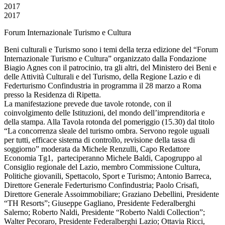
2017
2017
Forum Internazionale Turismo e Cultura
Beni culturali e Turismo sono i temi della terza edizione del “Forum
Internazionale Turismo e Cultura” organizzato dalla Fondazione
Biagio Agnes con il patrocinio, tra gli altri, del Ministero dei Beni e
delle Attività Culturali e del Turismo, della Regione Lazio e di
Federturismo Confindustria in programma il 28 marzo a Roma
presso la Residenza di Ripetta.
La manifestazione prevede due tavole rotonde, con il
coinvolgimento delle Istituzioni, del mondo dell’imprenditoria e
della stampa. Alla Tavola rotonda del pomeriggio (15.30) dal titolo
“La concorrenza sleale del turismo ombra. Servono regole uguali
per tutti, efficace sistema di controllo, revisione della tassa di
soggiorno” moderata da Michele Renzulli, Capo Redattore
Economia Tg1, parteciperanno Michele Baldi, Capogruppo al
Consiglio regionale del Lazio, membro Commissione Cultura,
Politiche giovanili, Spettacolo, Sport e Turismo; Antonio Barreca,
Direttore Generale Federturismo Confindustria; Paolo Crisafi,
Direttore Generale Assoimmobiliare; Graziano Debellini, Presidente
“TH Resorts”; Giuseppe Gagliano, Presidente Federalberghi
Salerno; Roberto Naldi, Presidente “Roberto Naldi Collection”;
Walter Pecoraro, Presidente Federalberghi Lazio; Ottavia Ricci,