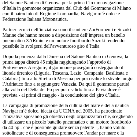
del Salone Nautico di Genova per la prima Circumnavigazione
d’Italia in gommone organizzata dal Club del Gommone di Milano
con il patrocinio di Regione Lombardia, Navigar m’è dolce e
Federazione Italiana Motonautica.
Partner tecnici dell’iniziativa sono il cantiere ZarFormenti e Suzuki
Marine che hanno messo a disposizione dell’impresa un battello
pneumatico ZARmini e un motore fuoribordo Suzuki rendendo
possibile lo svolgersi dell’avventuroso giro d’Italia.
Dopo la partenza dalla Darsena del Salone Nautico di Genova, la
prima tappa disterà 45 miglia raggiungendo l’approdo di
Portovenere. A seguire, il gommone proseguirà costeggiando il
litorale tirrenico (Liguria, Toscana, Lazio, Campania, Basilicata e
Calabria) fino allo Stretto di Messina per poi risalire lo stivale lungo
l’Adriatico fino a raggiungere Venezia. Da qui il gommone partirà
alla volta del Delta del Po per poi risalirlo fino a Pavia dove è
prevista - ai primi di maggio - la conclusione del giro d’Italia.
La campagna di promozione della cultura del mare e della nautica
Navigar m’è dolce, ideata da UCINA nel 2005, ha patrocinato
l’iniziativa sposando gli obiettivi degli organizzatori che, scegliendo
di utilizzare un piccolo battello pneumatico e un motore fuoribordo
da 40 hp - che è possibile guidare senza patente –, hanno voluto
sottolineare e di conseguenza promuovere l’andar per mare e la