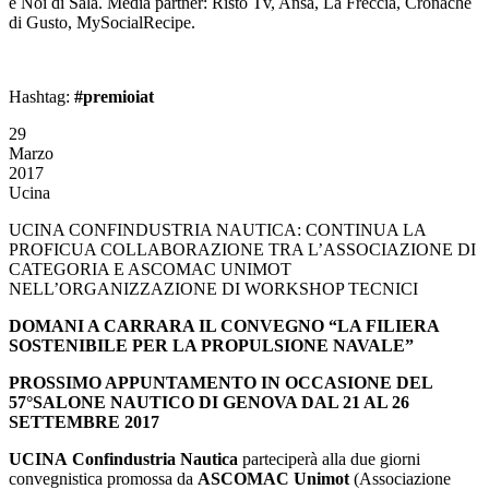
e Noi di Sala. Media partner: Risto Tv, Ansa, La Freccia, Cronache
di Gusto, MySocialRecipe.
Hashtag:
#premioiat
29
Marzo
2017
Ucina
UCINA CONFINDUSTRIA NAUTICA: CONTINUA LA
PROFICUA COLLABORAZIONE TRA L’ASSOCIAZIONE DI
CATEGORIA E ASCOMAC UNIMOT
NELL’ORGANIZZAZIONE DI WORKSHOP TECNICI
DOMANI A CARRARA IL CONVEGNO “LA FILIERA
SOSTENIBILE PER LA PROPULSIONE NAVALE”
PROSSIMO APPUNTAMENTO IN OCCASIONE DEL
57°SALONE NAUTICO DI GENOVA DAL 21 AL 26
SETTEMBRE 2017
UCINA Confindustria Nautica
parteciperà alla due giorni
convegnistica promossa da
ASCOMAC Unimot
(Associazione