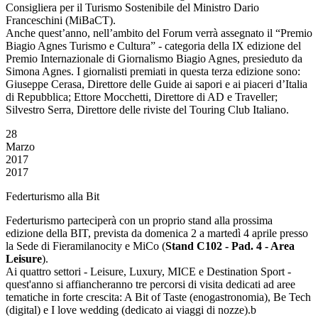
Consigliera per il Turismo Sostenibile del Ministro Dario
Franceschini (MiBaCT).
Anche quest’anno, nell’ambito del Forum verrà assegnato il “Premio
Biagio Agnes Turismo e Cultura” - categoria della IX edizione del
Premio Internazionale di Giornalismo Biagio Agnes, presieduto da
Simona Agnes. I giornalisti premiati in questa terza edizione sono:
Giuseppe Cerasa, Direttore delle Guide ai sapori e ai piaceri d’Italia
di Repubblica; Ettore Mocchetti, Direttore di AD e Traveller;
Silvestro Serra, Direttore delle riviste del Touring Club Italiano.
28
Marzo
2017
2017
Federturismo alla Bit
Federturismo parteciperà con un proprio stand alla prossima
edizione della BIT, prevista da domenica 2 a martedì 4 aprile presso
la Sede di Fieramilanocity e MiCo (
Stand C102 - Pad. 4 - Area
Leisure
).
Ai quattro settori - Leisure, Luxury, MICE e Destination Sport -
quest'anno si affiancheranno tre percorsi di visita dedicati ad aree
tematiche in forte crescita: A Bit of Taste (enogastronomia), Be Tech
(digital) e I love wedding (dedicato ai viaggi di nozze).b