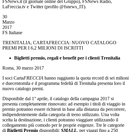
FSNews.it (il giornale online del Gruppo), FSNews Radio,
LaFreccia.tv e Twitter (profilo @fsnews_IT).
30
Marzo
2017
FS Italiane
TRENITALIA, CARTAFRECCIA: NUOVO CATALOGO
PREMI PER I 6,2 MILIONI DI ISCRITTI
Biglietti premio, regali e benefit per i clienti Trenitalia
Roma, 30 marzo 2017
I soci Carta
FRECCIA
hanno raggiunto la quota record di sei milioni
e duecentomila e il programma fedeltà di Trenitalia presenta loro il
nuovo catalogo premi.
Disponibile dal 1° aprile, il catalogo della campagna 2017 si
presenta completamente rinnovato: ad esempio i titoli di viaggio in
premio potranno essere richiesti in base alla distanza da percorrere,
indipendentemente dalla categoria di treno utilizzato. Una volta
scelta la destinazione, i clienti potranno viaggiare utilizzando il
collegamento più comodo per le proprie esigenze. Tre le categorie
di
Biglietti Premio
disponibili:
SMALL
, per viaggi fino a 250