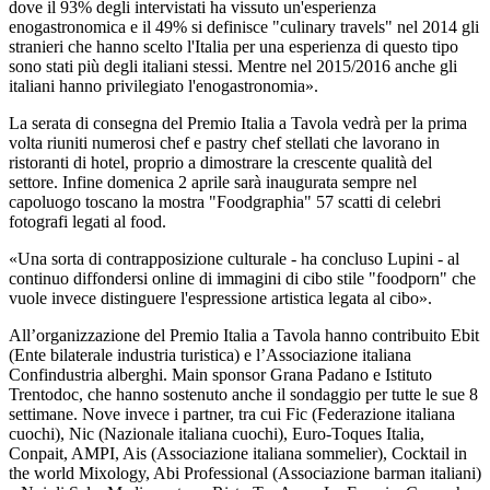
dove il 93% degli intervistati ha vissuto un'esperienza
enogastronomica e il 49% si definisce "culinary travels" nel 2014 gli
stranieri che hanno scelto l'Italia per una esperienza di questo tipo
sono stati più degli italiani stessi. Mentre nel 2015/2016 anche gli
italiani hanno privilegiato l'enogastronomia».
La serata di consegna del Premio Italia a Tavola vedrà per la prima
volta riuniti numerosi chef e pastry chef stellati che lavorano in
ristoranti di hotel, proprio a dimostrare la crescente qualità del
settore. Infine domenica 2 aprile sarà inaugurata sempre nel
capoluogo toscano la mostra "Foodgraphia" 57 scatti di celebri
fotografi legati al food.
«Una sorta di contrapposizione culturale - ha concluso Lupini - al
continuo diffondersi online di immagini di cibo stile "foodporn" che
vuole invece distinguere l'espressione artistica legata al cibo».
All’organizzazione del Premio Italia a Tavola hanno contribuito Ebit
(Ente bilaterale industria turistica) e l’Associazione italiana
Confindustria alberghi. Main sponsor Grana Padano e Istituto
Trentodoc, che hanno sostenuto anche il sondaggio per tutte le sue 8
settimane. Nove invece i partner, tra cui Fic (Federazione italiana
cuochi), Nic (Nazionale italiana cuochi), Euro-Toques Italia,
Conpait, AMPI, Ais (Associazione italiana sommelier), Cocktail in
the world Mixology, Abi Professional (Associazione barman italiani)