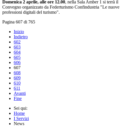
Domenica 2 aprile, alle ore 12.00
, nella Sala Amber 1 si terrà il
Convegno organizzato da Federturismo Confindustria "Le nuove
professioni digitali del turismo".
Pagina 607 di 765
Inizio
Indietro
602
603
604
605
606
607
608
609
610
611
Avanti
Fine
Sei qui:
Home
I Servizi
News