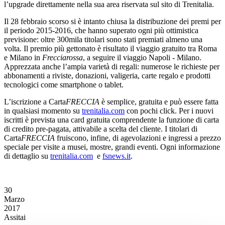
l’upgrade direttamente nella sua area riservata sul sito di Trenitalia.
Il 28 febbraio scorso si è intanto chiusa la distribuzione dei premi per
il periodo 2015-2016, che hanno superato ogni più ottimistica
previsione: oltre 300mila titolari sono stati premiati almeno una
volta. Il premio più gettonato è risultato il viaggio gratuito tra Roma
e Milano in
Frecciarossa
, a seguire il viaggio Napoli - Milano.
Apprezzata anche l’ampia varietà di regali: numerose le richieste per
abbonamenti a riviste, donazioni, valigeria, carte regalo e prodotti
tecnologici come smartphone o tablet.
L’iscrizione a Carta
FRECCIA
è semplice, gratuita e può essere fatta
in qualsiasi momento su
trenitalia.com
con pochi click. Per i nuovi
iscritti è prevista una card gratuita comprendente la funzione di carta
di credito pre-pagata, attivabile a scelta del cliente. I titolari di
Carta
FRECCIA
fruiscono, infine, di agevolazioni e ingressi a prezzo
speciale per visite a musei, mostre, grandi eventi. Ogni informazione
di dettaglio su
trenitalia.com
e
fsnews.it
.
30
Marzo
2017
Assitai