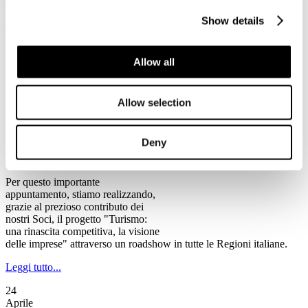
rischio chiusura, tra cui alcune anche di rilevanza storica".
Show details
Leggi tutto...
2
Allow all
Maggio
2013
Ventennale Federturismo
Allow selection
Il Programma del Ventennale di Federturismo
Federturismo Confindustria celebra
Deny
quest’anno il suo primo
Ventennale.
Per questo importante
appuntamento, stiamo realizzando,
grazie al prezioso contributo dei
nostri Soci, il progetto "Turismo:
una rinascita competitiva, la visione
delle imprese" attraverso un roadshow in tutte le Regioni italiane.
Leggi tutto...
24
Aprile