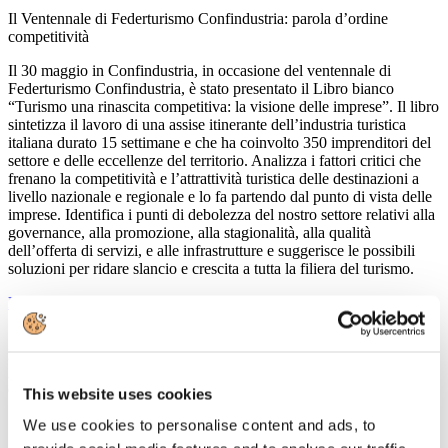
Il Ventennale di Federturismo Confindustria: parola d’ordine
competitività
Il 30 maggio in Confindustria, in occasione del ventennale di
Federturismo Confindustria, è stato presentato il Libro bianco
“Turismo una rinascita competitiva: la visione delle imprese”. Il libro
sintetizza il lavoro di una assise itinerante dell’industria turistica
italiana durato 15 settimane e che ha coinvolto 350 imprenditori del
settore e delle eccellenze del territorio. Analizza i fattori critici che
frenano la competitività e l’attrattività turistica delle destinazioni a
livello nazionale e regionale e lo fa partendo dal punto di vista delle
imprese. Identifica i punti di debolezza del nostro settore relativi alla
governance, alla promozione, alla stagionalità, alla qualità
dell’offerta di servizi, e alle infrastrutture e suggerisce le possibili
soluzioni per ridare slancio e crescita a tutta la filiera del turismo.
Leggi tutto...
15
Maggio
2013
Confindustria Nord Sardegna
This website uses cookies
Seminario sul turismo
We use cookies to personalise content and ads, to