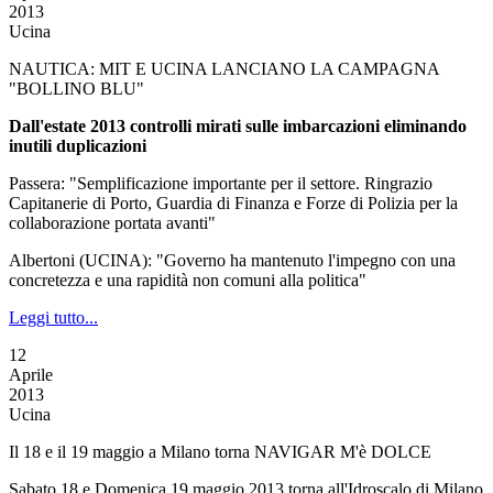
2013
Ucina
NAUTICA: MIT E UCINA LANCIANO LA CAMPAGNA
"BOLLINO BLU"
Dall'estate 2013 controlli mirati sulle imbarcazioni eliminando
inutili duplicazioni
Passera: "Semplificazione importante per il settore. Ringrazio
Capitanerie di Porto, Guardia di Finanza e Forze di Polizia per la
collaborazione portata avanti"
Albertoni (UCINA): "Governo ha mantenuto l'impegno con una
concretezza e una rapidità non comuni alla politica"
Leggi tutto...
12
Aprile
2013
Ucina
Il 18 e il 19 maggio a Milano torna NAVIGAR M'è DOLCE
Sabato 18 e Domenica 19 maggio 2013 torna all'Idroscalo di Milano