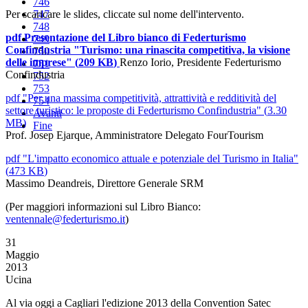
746
Per scaricare le slides, cliccate sul nome dell'intervento.
747
748
pdf
Presentazione del Libro bianco di Federturismo
749
Confindustria "Turismo: una rinascita competitiva, la visione
750
delle imprese"
(
209 KB
)
Renzo Iorio, Presidente Federturismo
751
Confindustria
752
753
pdf
"Per una massima competitività, attrattività e redditività del
754
settore turistico: le proposte di Federturismo Confindustria"
(
3.30
Avanti
MB
)
Fine
Prof. Josep Ejarque, Amministratore Delegato FourTourism
pdf
"L'impatto economico attuale e potenziale del Turismo in Italia"
(
473 KB
)
Massimo Deandreis, Direttore Generale SRM
(Per maggiori informazioni sul Libro Bianco:
ventennale@federturismo.it
)
31
Maggio
2013
Ucina
Al via oggi a Cagliari l'edizione 2013 della Convention Satec