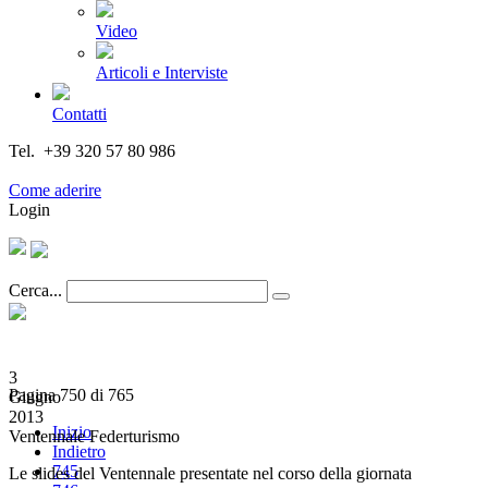
Video
Articoli e Interviste
Contatti
Tel. +39 320 57 80 986
Email segreteria@federturismo.it
Come aderire
Login
Cerca...
3
Pagina 750 di 765
Giugno
2013
Inizio
Ventennale Federturismo
Indietro
745
Le slides del Ventennale presentate nel corso della giornata