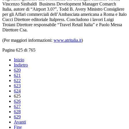
Vincenzo Sinibaldi Business Development Manager Comarch
Italia, autore di “Airport 3.0?”, Todd B. Avery Ministro Consigliere
per gli Affari commerciali dell’Ambasciata americana a Roma e Italo
Cucci Direttore editoriale Italpress. Concludono i lavori Luigi
Troiani Direttore responsabile “Travel Retail Italia” e Paolo Messa
Direttore Csa.
(Per maggiori informazioni:
www.atritalia.it
)
Pagina 625 di 765
Inizio
Indietro
620
621
622
623
624
625
626
627
628
629
Avanti
Fine