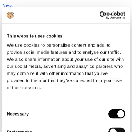
News
Ammortizzatori sociali in deroga 2016
Assegnati 162.828.217 euro alle Regioni Basilicata, Calabria,
Campania, Emilia Romagna, Friuli Venezia Giulia, Lazio, Marche,
Molise, Puglia, Toscana, Umbria e Veneto
This website uses cookies
We use cookies to personalise content and ads, to
Circolari
provide social media features and to analyse our traffic.
We also share information about your use of our site with
FORMAZIONE FINANZIATA - CATALOGO FORMATIVO
our social media, advertising and analytics partners who
A VALERE SU AVVISO 1/2016 FONDIMPRESA
Preadesione a catalogo corsi su Avviso 1/2016 Fondimpresa
may combine it with other information that you’ve
provided to them or that they’ve collected from your use
of their services.
Rassegna Stampa
Al via collaborazione tra Ansa e Associazione siti italiani Unesco
TRAVELNOSTOP
Consent
Necessary
Selection
Compagnie aeree dovranno rivedere nuovi ordini alla luce di
Brexit e Pil
TRAVELNOSTOP