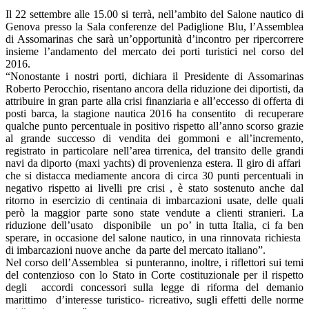
Il 22 settembre alle 15.00 si terrà, nell’ambito del Salone nautico di
Genova presso la Sala conferenze del Padiglione Blu, l’Assemblea
di Assomarinas che sarà un’opportunità d’incontro per ripercorrere
insieme l’andamento del mercato dei porti turistici nel corso del
2016.
“Nonostante i nostri porti, dichiara il Presidente di Assomarinas
Roberto Perocchio, risentano ancora della riduzione dei diportisti, da
attribuire in gran parte alla crisi finanziaria e all’eccesso di offerta di
posti barca, la stagione nautica 2016 ha consentito di recuperare
qualche punto percentuale in positivo rispetto all’anno scorso grazie
al grande successo di vendita dei gommoni e all’incremento,
registrato in particolare nell’area tirrenica, del transito delle grandi
navi da diporto (maxi yachts) di provenienza estera. Il giro di affari
che si distacca mediamente ancora di circa 30 punti percentuali in
negativo rispetto ai livelli pre crisi , è stato sostenuto anche dal
ritorno in esercizio di centinaia di imbarcazioni usate, delle quali
però la maggior parte sono state vendute a clienti stranieri. La
riduzione dell’usato disponibile un po’ in tutta Italia, ci fa ben
sperare, in occasione del salone nautico, in una rinnovata richiesta
di imbarcazioni nuove anche da parte del mercato italiano”.
Nel corso dell’Assemblea si punteranno, inoltre, i riflettori sui temi
del contenzioso con lo Stato in Corte costituzionale per il rispetto
degli accordi concessori sulla legge di riforma del demanio
marittimo d’interesse turistico- ricreativo, sugli effetti delle norme