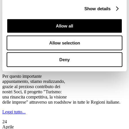
rischio chiusura, tra cui alcune anche di rilevanza storica".
Show details
Leggi tutto...
2
Allow all
Maggio
2013
Ventennale Federturismo
Allow selection
Il Programma del Ventennale di Federturismo
Federturismo Confindustria celebra
Deny
quest’anno il suo primo
Ventennale.
Per questo importante
appuntamento, stiamo realizzando,
grazie al prezioso contributo dei
nostri Soci, il progetto "Turismo:
una rinascita competitiva, la visione
delle imprese" attraverso un roadshow in tutte le Regioni italiane.
Leggi tutto...
24
Aprile