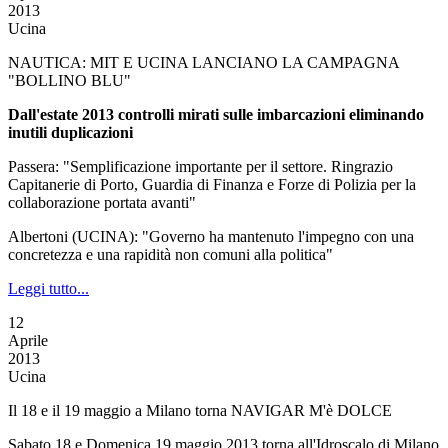
2013
Ucina
NAUTICA: MIT E UCINA LANCIANO LA CAMPAGNA
"BOLLINO BLU"
Dall'estate 2013 controlli mirati sulle imbarcazioni eliminando
inutili duplicazioni
Passera: "Semplificazione importante per il settore. Ringrazio
Capitanerie di Porto, Guardia di Finanza e Forze di Polizia per la
collaborazione portata avanti"
Albertoni (UCINA): "Governo ha mantenuto l'impegno con una
concretezza e una rapidità non comuni alla politica"
Leggi tutto...
12
Aprile
2013
Ucina
Il 18 e il 19 maggio a Milano torna NAVIGAR M'è DOLCE
Sabato 18 e Domenica 19 maggio 2013 torna all'Idroscalo di Milano