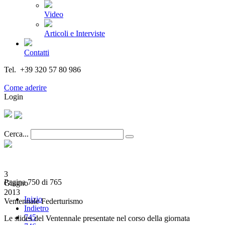
Video
Articoli e Interviste
Contatti
Tel. +39 320 57 80 986
Email segreteria@federturismo.it
Come aderire
Login
Cerca...
3
Pagina 750 di 765
Giugno
2013
Inizio
Ventennale Federturismo
Indietro
745
Le slides del Ventennale presentate nel corso della giornata