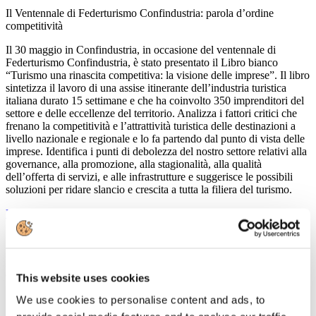
Il Ventennale di Federturismo Confindustria: parola d’ordine
competitività
Il 30 maggio in Confindustria, in occasione del ventennale di
Federturismo Confindustria, è stato presentato il Libro bianco
“Turismo una rinascita competitiva: la visione delle imprese”. Il libro
sintetizza il lavoro di una assise itinerante dell’industria turistica
italiana durato 15 settimane e che ha coinvolto 350 imprenditori del
settore e delle eccellenze del territorio. Analizza i fattori critici che
frenano la competitività e l’attrattività turistica delle destinazioni a
livello nazionale e regionale e lo fa partendo dal punto di vista delle
imprese. Identifica i punti di debolezza del nostro settore relativi alla
governance, alla promozione, alla stagionalità, alla qualità
dell’offerta di servizi, e alle infrastrutture e suggerisce le possibili
soluzioni per ridare slancio e crescita a tutta la filiera del turismo.
Leggi tutto...
15
Maggio
2013
Confindustria Nord Sardegna
This website uses cookies
Seminario sul turismo
We use cookies to personalise content and ads, to