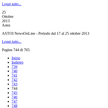
Leggi tutto...
25
Ottobre
2013
Astoi
ASTOI NewsOnLine - Periodo dal 17 al 25 ottobre 2013
Leggi tutto...
Pagina 744 di 765
Inizio
Indietro
739
740
741
742
743
744
745
746
747
748