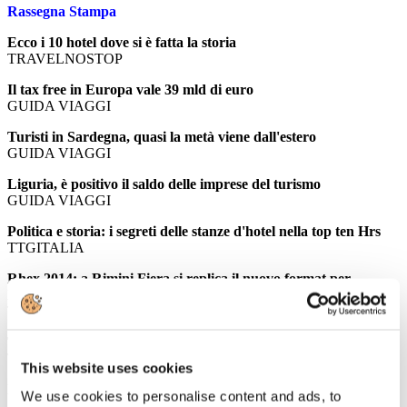
Rassegna Stampa
Ecco i 10 hotel dove si è fatta la storia
TRAVELNOSTOP
Il tax free in Europa vale 39 mld di euro
GUIDA VIAGGI
Turisti in Sardegna, quasi la metà viene dall'estero
GUIDA VIAGGI
Liguria, è positivo il saldo delle imprese del turismo
GUIDA VIAGGI
Politica e storia: i segreti delle stanze d'hotel nella top ten Hrs
TTGITALIA
Rhex 2014: a Rimini Fiera si replica il nuovo format per
l'hôtellerie
TTGITALIA
Turismo della neve, previsioni al rialzo per l'inverno
TTGITALIA
This website uses cookies
Mercato del lusso: l'America supera la Cina per volume di
We use cookies to personalise content and ads, to
acquisti, brand italiani e alberghi conquistano share