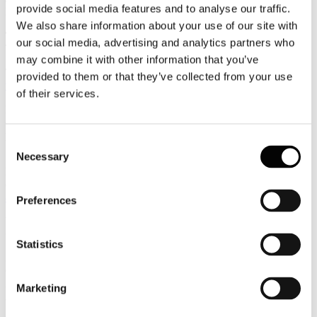
provide social media features and to analyse our traffic.
EVENT REPORT
We also share information about your use of our site with
Toscana, stanziati oltre 2 milioni per promuovere la montagna
our social media, advertising and analytics partners who
TRAVEL QUOTIDIANO
may combine it with other information that you’ve
Tutte le informazioni sono consultabili all'indirizzo
provided to them or that they’ve collected from your use
www.alberghiconfindustria.it
of their services.
Per accedere in automatico alle informazioni della Newsletter
cliccando direttamente sulla notizia prescelta è necessario per la
prima volta salvare Username e Password utilizzando il flag
Consent
"memorizza i dati di accesso".
Necessary
Selection
Nel caso in cui non vi ricordate o non siete provvisti delle
credenziali di accesso vi invitiamo a contattarci all'indirizzo
affarigenerali@alberghiconfindustria.it
Preferences
V.le Pasteur, 10 - 00144 Roma (RM), Italia T +39.06.5924274 F
+39.06.54281933 -
info@alberghiconfindustria.it
Statistics
30
Ottobre
2013
Marketing
Associazione Italiana Confindustria Alberghi