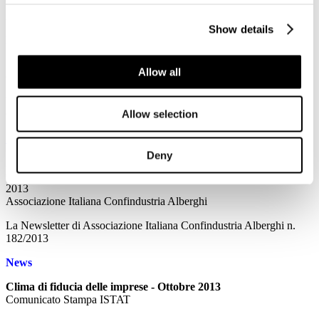
La Newsletter di Associazione Italiana Confindustria Alberghi
n.183/2013
Show details
News
Incentivi assunzione lavoratori in mobilità
Allow all
Circolare INPS n.150/2013
Weekend di Ognissanti: Il 70% degli Italiani sceglie il Bel Paese
Allow selection
Comunicato Stampa Trivago
Leggi tutto...
Deny
29
Ottobre
2013
Associazione Italiana Confindustria Alberghi
La Newsletter di Associazione Italiana Confindustria Alberghi n.
182/2013
News
Clima di fiducia delle imprese - Ottobre 2013
Comunicato Stampa ISTAT