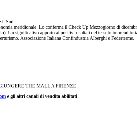
 il Sud
onomia meridionale. Lo conferma il Check Up Mezzogiorno di dicembre 
 Un significativo apporto ai positivi risultati del tessuto imprenditoria
erturismo, Associazione Italiana Confindustria Alberghi e Federterme.
GGIUNGERE THE MALL A FIRENZE
com
e gli altri canali di vendita abilitati