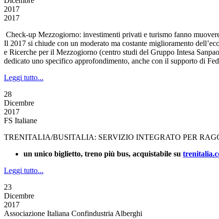
Dicembre
2017
2017
​ Check-up Mezzogiorno: investimenti privati e turismo fanno muovere
Il 2017 si chiude con un moderato ma costante miglioramento dell’ec
e Ricerche per il Mezzogiorno (centro studi del Gruppo Intesa Sanpaolo).
dedicato uno specifico approfondimento, anche con il supporto di Fed
Leggi tutto...
28
Dicembre
2017
FS Italiane
TRENITALIA/BUSITALIA: SERVIZIO INTEGRATO PER RA
un unico biglietto, treno più bus, acquistabile su
trenitalia.
Leggi tutto...
23
Dicembre
2017
Associazione Italiana Confindustria Alberghi