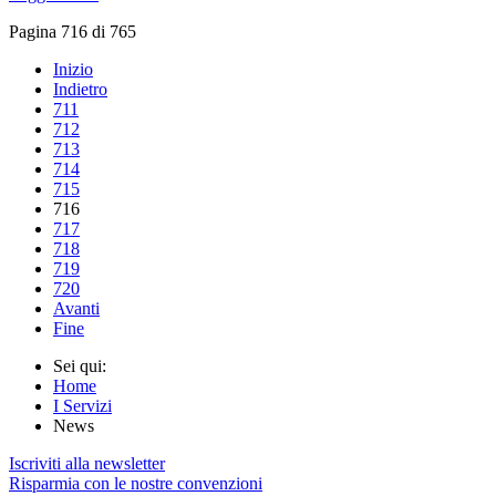
Pagina 716 di 765
Inizio
Indietro
711
712
713
714
715
716
717
718
719
720
Avanti
Fine
Sei qui:
Home
I Servizi
News
Iscriviti alla newsletter
Risparmia con le nostre convenzioni