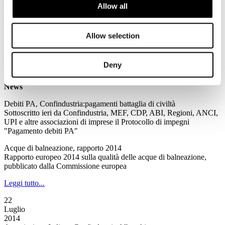
Allow all
Leggi tutto...
23
Luglio
Allow selection
2014
Associazione Italiana Confindustria Alberghi
Deny
Newsletter N. 135 del 23/07/2014
News
Debiti PA, Confindustria:pagamenti battaglia di civiltà
Sottoscritto ieri da Confindustria, MEF, CDP, ABI, Regioni, ANCI,
UPI e altre associazioni di imprese il Protocollo di impegni
"Pagamento debiti PA"
Acque di balneazione, rapporto 2014
Rapporto europeo 2014 sulla qualità delle acque di balneazione,
pubblicato dalla Commissione europea
Leggi tutto...
22
Luglio
2014