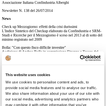
Associazione Italiana Confindustria Alberghi
Newsletter N. 138 del 26/07/2014
News
Check up Mezzogiorno: effetti della crisi durissimi
L'Indice Sintetico del Checkup elaborato da Confindustria e SRM-
Studi e Ricerche per il Mezzogiorno è sceso nel 2013 al di sotto del
minimo registrato nel 2009
Bolla: "Con questo fisco difficile investire"
Audizione di Andrea Bolla in commissione Finanze e Tesoro del
Senato sul primo decreto di attuazione della delega fiscale
Leggi tutto...
25
This website uses cookies
Luglio
2014
We use cookies to personalise content and ads, to
Associazione Italiana Confindustria Alberghi
provide social media features and to analyse our traffic.
Newsletter N. 137 del 25/07/2014
We also share information about your use of our site with
our social media, advertising and analytics partners who
News
may combine it with other information that you’ve