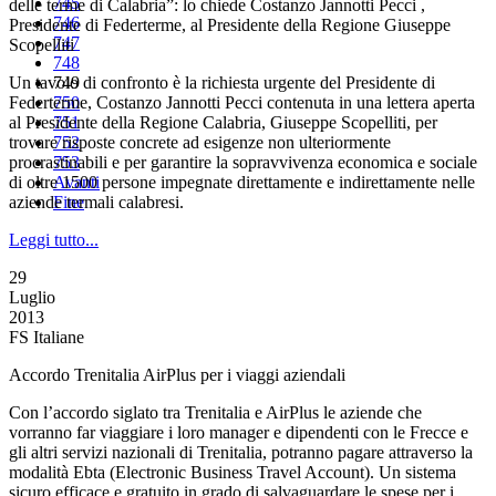
745
delle terme di Calabria”: lo chiede Costanzo Jannotti Pecci ,
746
Presidente di Federterme, al Presidente della Regione Giuseppe
747
Scopelliti
748
Un tavolo di confronto è la richiesta urgente del Presidente di
749
Federterme, Costanzo Jannotti Pecci contenuta in una lettera aperta
750
al Presidente della Regione Calabria, Giuseppe Scopelliti, per
751
trovare risposte concrete ad esigenze non ulteriormente
752
procrastinabili e per garantire la sopravvivenza economica e sociale
753
di oltre 1500 persone impegnate direttamente e indirettamente nelle
Avanti
aziende termali calabresi.
Fine
Leggi tutto...
29
Luglio
2013
FS Italiane
Accordo Trenitalia AirPlus per i viaggi aziendali
Con l’accordo siglato tra Trenitalia e AirPlus le aziende che
vorranno far viaggiare i loro manager e dipendenti con le Frecce e
gli altri servizi nazionali di Trenitalia, potranno pagare attraverso la
modalità Ebta (Electronic Business Travel Account). Un sistema
sicuro efficace e gratuito in grado di salvaguardare le spese per i