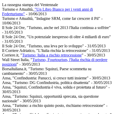
La rassegna stampa del Ventennale
Turismo e Attualità,
"Un Libro Bianco per i venti anni di
Federturismo"
- 10/06/2013
Turismo e Attualità, "Indagine SRM, come far crescere il Pil" -
10/06/2013
Il Sole 24 Ore, "Turismo, anche nel 2013 l'Italia continua a soffrire"
- 31/05/2013
Il Sole 24 Ore, "Un potenziale inespresso di oltre 4 miliardi di euro"
- 31/05/2013
Il Sole 24 Ore, "Turismo, una leva per lo sviluppo" - 31/05/2013
Il Corriere Adriatico, "L'Italia rischia la retrocessione" - 31/05/2013
Corriere.it, "
Turismo: Italia a rischio retrocessione
" - 30/05/2013
Wall Street Italia, "
Turismo, Fourtourism, l'Italia rischia di perdere
posizioni
" - 30/05/2013
BorsaItaliana.it, "Turismo: Squinzi, Paese scommetta su
cambiamento" - 30/05/2013
Ansa, "Confindustria: Panucci, si cresce tutti insieme" - 30/05/2013
Ansa, "Turismo: DG Confindustria, politica disattenta" - 30/05/2013
Ansa, "Squinzi, Confindustria è viva, solida e proiettata al futuro" -
30/05/2013
Ansa, "Turismo: Squinzi, opportunità sprecata, sia questione
nazionale" - 30/05/2013
Ansa, "Turismo: a rischio quinto posto, rischiamo retrocessione" -
30/05/2013