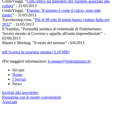
GuidaViaggi, "
Celli critico sul ministero del Turismo associato alla
cultura
" - 31/05/2013
GuidaViaggi, "
Ejarque: 'Il turismo è come il calcio, sono tutti
mister'
" - 31/05/2013
Travelnostop.com, "
Più di 98 mln di turisti hanno visitato Italia nel
2012
" - 31/05/2013
Il Nautilus, "Portualità turistica al ventennale di Federturismo:
'Severo monito al Governo e appello all'unita imprenditoriale'" -
02/06/2013
Master e Meeting, "Il ruolo del turismo" - 6/6/2013
pdf
Scarica la rassegna stampa
(
3.18 MB
)
(Per maggiori informazioni:
b.ongaro@federturismo.it
)
Sei qui:
Home
I Servizi
News
Iscriviti alla newsletter
Risparmia con le nostre convenzioni
Associati