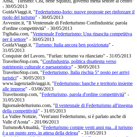
Ansa, "Turismo: Cisl, bene Squinzi, governo metta settore al centro"
- 30/05/2013
GuidaViaggi.it, "
Federturismo-Iorio: nuove proposte per rinforzare il
ruolo del turismo
" - 30/05/2013
Avvenire.it, "Il Ventennale di Federturismo Confindustria: parola
d'ordine competitività" - 30/05/2013
TtgItalia.com, "
Ventennale Federturismo: Una rinascita competitiva
per il settore
" - 30/05/2013
GuidaViaggi.it, "
Turismo: Italia ancora ben posizionata
" -
31/05/2013
Conquiste del Lavoro, "Furlan: turismo va rilanciato" - 31/05/2013
TravelnoStop.com, "
Confindustria, politica disattenta verso
patrimonio culturale e paesaggistico
" - 30/05/2013
TravelnoStop.com, "
Federturismo, Italia rischia 5° posto per arrivi
turistici
" - 30/05/2013
www.lagenziadiviaggi.it, "
Federturismo: banche e territorio insieme
alle imprese
" - 03/06/2013
Travelnostop.com, "
Federturismo, parola d'ordine competitività
" -
31/05/2013
Ilgiornaledelturismo.com, "
Il ventennale di Federturismo all'insegna
della competitività
" - 31/05/2013
La Vallee Notizie, "Vent'anni Federturismo, si è parlato anche di
Valle d'Aosta" - 201/06/2013
Turismo&Attualità, "
Federturismo compie venti anni ma...il turismo
è a un punto zero..in attesa della delega
" - 31/05/2013