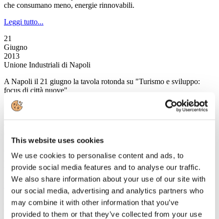
che consumano meno, energie rinnovabili.
Leggi tutto...
21
Giugno
2013
Unione Industriali di Napoli
A Napoli il 21 giugno la tavola rotonda su "Turismo e sviluppo:
focus di città nuove"
Puntare sulle industrie della cultura e del turismo per rilanciare
l’economia e il lavoro a Napoli e in Campania attraverso un progetto
di sviluppo che metta a sistema le politiche nazionali e la crescita
delle città: è il tema dell’iniziativa promossa da Salvatore Ronghi,
This website uses cookies
responsabile campano di Città Nuove e già vice presidente del
Consiglio regionale della Campania, che si terrà venerdì 21 giugno
We use cookies to personalise content and ads, to
alle ore 16 al Salone degli specchi della sede dell’Università
provide social media features and to analyse our traffic.
telematica Pegaso in piazza Trieste e Trento a Napoli.
We also share information about your use of our site with
Leggi tutto...
our social media, advertising and analytics partners who
21
may combine it with other information that you’ve
Giugno
provided to them or that they’ve collected from your use