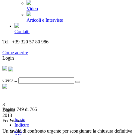
Video
Articoli e Interviste
Contatti
Tel. +39 320 57 80 986
Email segreteria@federturismo.it
Come aderire
Login
Cerca...
31
Pagina 749 di 765
Luglio
2013
Inizio
Federterme
Indietro
744
Un tavolo di confronto urgente per scongiurare la chiusura definitiva