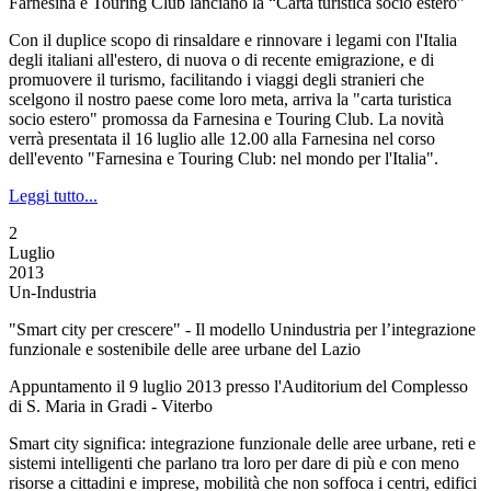
Farnesina e Touring Club lanciano la “Carta turistica socio estero”
Con il duplice scopo di rinsaldare e rinnovare i legami con l'Italia
degli italiani all'estero, di nuova o di recente emigrazione, e di
promuovere il turismo, facilitando i viaggi degli stranieri che
scelgono il nostro paese come loro meta, arriva la "carta turistica
socio estero" promossa da Farnesina e Touring Club. La novità
verrà presentata il 16 luglio alle 12.00 alla Farnesina nel corso
dell'evento "Farnesina e Touring Club: nel mondo per l'Italia".
Leggi tutto...
2
Luglio
2013
Un-Industria
"Smart city per crescere" - Il modello Unindustria per l’integrazione
funzionale e sostenibile delle aree urbane del Lazio
Appuntamento il 9 luglio 2013 presso l'Auditorium del Complesso
di S. Maria in Gradi - Viterbo
Smart city significa: integrazione funzionale delle aree urbane, reti e
sistemi intelligenti che parlano tra loro per dare di più e con meno
risorse a cittadini e imprese, mobilità che non soffoca i centri, edifici