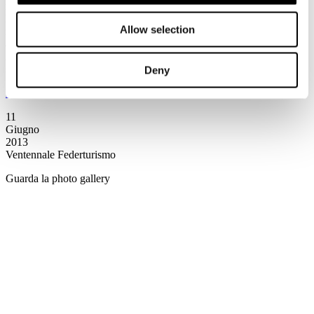
intensivo di 5 settimane orientato al Digital Marketing.
Propone un mix di lezioni d'aula, lezioni online e project work
Allow selection
realizzati in collaborazione con importanti realtà del panorama
aziendale italiano.
Al termine del corso sono garantiti due colloqui per posizioni di
stage in ambito Digital Marketing e non solo.
Deny
Leggi tutto...
11
Giugno
2013
Ventennale Federturismo
Guarda la photo gallery