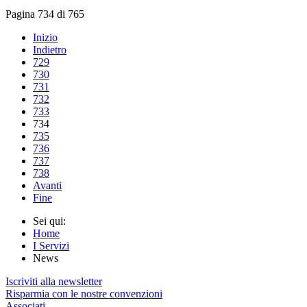
Pagina 734 di 765
Inizio
Indietro
729
730
731
732
733
734
735
736
737
738
Avanti
Fine
Sei qui:
Home
I Servizi
News
Iscriviti alla newsletter
Risparmia con le nostre convenzioni
Associati