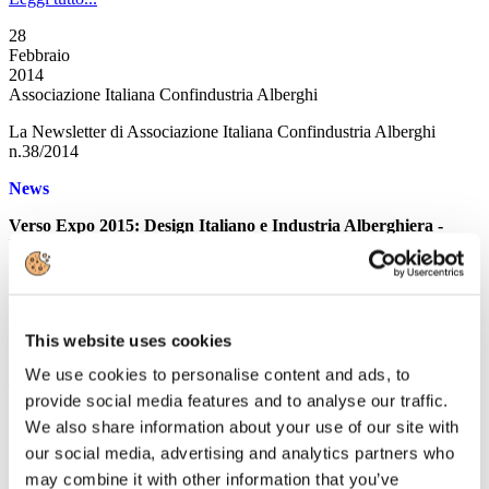
28
Febbraio
2014
Associazione Italiana Confindustria Alberghi
La Newsletter di Associazione Italiana Confindustria Alberghi
n.38/2014
News
Verso Expo 2015: Design Italiano e Industria Alberghiera -
RASSEGNA STAMPA
Rassegna dell'evento tenutosi a Milano il 26 febbraio 2014
Approvato in via definitiva dal Senato il Decreto
"Milleproroghe"
This website uses cookies
Il Senato converte in legge il decreto Milleproroghe
We use cookies to personalise content and ads, to
Leggi tutto...
provide social media features and to analyse our traffic.
27
We also share information about your use of our site with
Febbraio
our social media, advertising and analytics partners who
2014
Associazione Italiana Confindustria Alberghi
may combine it with other information that you’ve