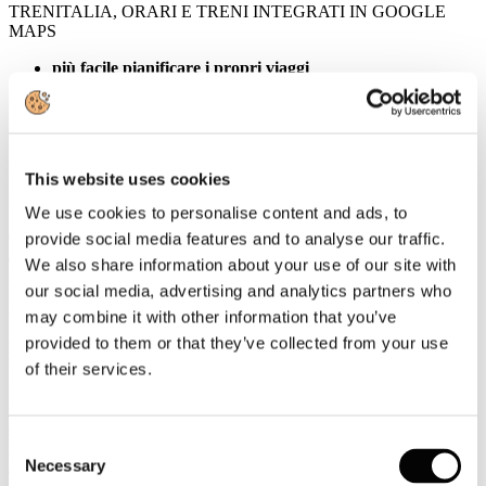
TRENITALIA, ORARI E TRENI INTEGRATI IN GOOGLE
MAPS
più facile pianificare i propri viaggi
funzionalità Google Maps da pc e dispositivi mobili
infomobilità integrata fra offerta Trenitalia e trasporti
pubblici nelle aree urbane
This website uses cookies
Roma, 30 agosto 2016
We use cookies to personalise content and ads, to
Organizzare il viaggio in base alle proprie esigenze è diventato
provide social media features and to analyse our traffic.
ancora più semplice. Trenitalia insieme a Google porta le
We also share information about your use of our site with
informazioni sulle proprie tratte e orari direttamente su Google
our social media, advertising and analytics partners who
Maps, grazie a Google Transit, la funzione che permette di
pianificare al meglio i propri viaggi, scegliendo i più opportuni
may combine it with other information that you’ve
percorsi fino ad arrivare alle fermate dei mezzi di trasporto pubblico
provided to them or that they’ve collected from your use
nelle aree urbane.
of their services.
I viaggiatori possono quindi disporre, da pc e da mobile, delle
informazioni più aggiornate per tutte le rotte servite da Trenitalia, la
società di trasporto ferroviario del Gruppo FS Italiane. Basta inserire
Consent
il punto di partenza e di arrivo desiderati e su Google Maps
Necessary
appariranno, oltre alle indicazioni stradali, anche le icone delle
Selection