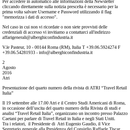
Per accedere in automatico alle informazioni della Newsletter
cliccando direttamente sulla notizia prescelta è necessario per la
prima volta salvare Username e Password utilizzando il flag
"memorizza i dati di accesso".
Nel caso in cui non vi ricordate o non siete provvisti delle
credenziali di accesso vi invitiamo a contattarci all'indirizzo
affarigenerali@alberghiconfindustria.it
V.le Pasteur, 10 - 00144 Roma (RM), Italia T +39.06.5924274 F
+39.06.54281933 - info@alberghiconfindustria.it
2
Agosto
2016
Atri
Presentazione del quarto numero della rivista di ATRI “Travel Retail
Italia”
Il 19 settembre alle 17.00 Atri e il Centro Studi Americani di Roma,
in occasione dell’uscita del quarto numero della Rivista di studi e
analisi “Travel Retail Italia”, organizzano un incontro presso Palazzo
Caetani per parlare di Travel Retail in Italia e negli Stati Uniti.
Tra i relatori, il Presidente di Atri Eugenio Gaudio, il Vice
Segretario generale alla Presidenza del Consiglio Raffaele Tiscar,