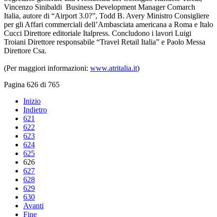
Vincenzo Sinibaldi Business Development Manager Comarch
Italia, autore di “Airport 3.0?”, Todd B. Avery Ministro Consigliere
per gli Affari commerciali dell’Ambasciata americana a Roma e Italo
Cucci Direttore editoriale Italpress. Concludono i lavori Luigi
Troiani Direttore responsabile “Travel Retail Italia” e Paolo Messa
Direttore Csa.
(Per maggiori informazioni:
www.atritalia.it
)
Pagina 626 di 765
Inizio
Indietro
621
622
623
624
625
626
627
628
629
630
Avanti
Fine