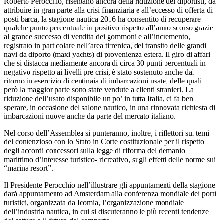
Roberto Perocchio, risentano ancora della riduzione dei diportisti, da
attribuire in gran parte alla crisi finanziaria e all’eccesso di offerta di
posti barca, la stagione nautica 2016 ha consentito di recuperare
qualche punto percentuale in positivo rispetto all’anno scorso grazie
al grande successo di vendita dei gommoni e all’incremento,
registrato in particolare nell’area tirrenica, del transito delle grandi
navi da diporto (maxi yachts) di provenienza estera. Il giro di affari
che si distacca mediamente ancora di circa 30 punti percentuali in
negativo rispetto ai livelli pre crisi, è stato sostenuto anche dal
ritorno in esercizio di centinaia di imbarcazioni usate, delle quali
però la maggior parte sono state vendute a clienti stranieri. La
riduzione dell’usato disponibile un po’ in tutta Italia, ci fa ben
sperare, in occasione del salone nautico, in una rinnovata richiesta di
imbarcazioni nuove anche da parte del mercato italiano.
Nel corso dell’Assemblea si punteranno, inoltre, i riflettori sui temi
del contenzioso con lo Stato in Corte costituzionale per il rispetto
degli accordi concessori sulla legge di riforma del demanio
marittimo d’interesse turistico- ricreativo, sugli effetti delle norme sui
“marina resort”.
Il Presidente Perocchio nell’illustrare gli appuntamenti della stagione
darà appuntamento ad Amsterdam alla conferenza mondiale dei porti
turistici, organizzata da Icomia, l’organizzazione mondiale
dell’industria nautica, in cui si discuteranno le più recenti tendenze