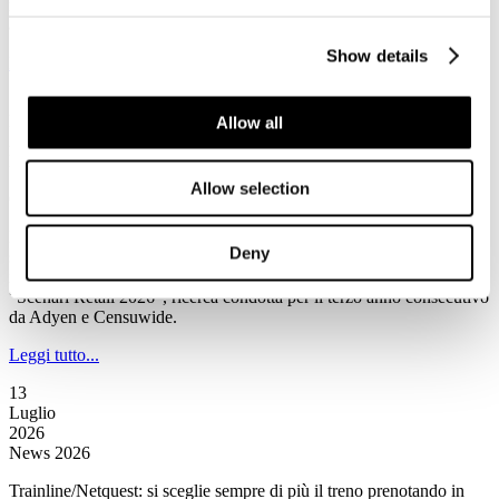
market share complessivo contro il 31% di Booking.com e il 21%
aggregato delle altre Ota.
Show details
Leggi tutto...
13
Luglio
Allow all
2026
News 2026
Allow selection
Censuwide/Ayden: Assistenti IA sempre più presenti negli acquisti
L’intelligenza artificiale non è più soltanto uno strumento di
Deny
supporto agli acquisti, ma si prepara a diventare un vero e proprio
intermediario commerciale secondo quanto emerge all’interno di
“Scenari Retail 2026”, ricerca condotta per il terzo anno consecutivo
da Adyen e Censuwide.
Leggi tutto...
13
Luglio
2026
News 2026
Trainline/Netquest: si sceglie sempre di più il treno prenotando in