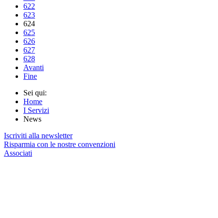
622
623
624
625
626
627
628
Avanti
Fine
Sei qui:
Home
I Servizi
News
Iscriviti alla newsletter
Risparmia con le nostre convenzioni
Associati