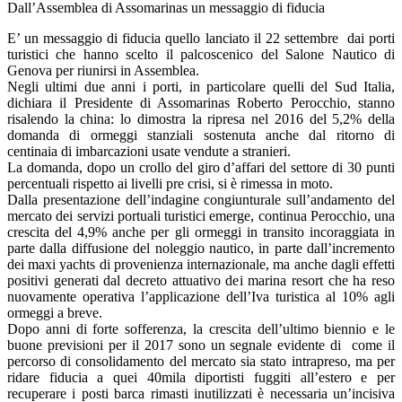
Dall’Assemblea di Assomarinas un messaggio di fiducia
E’ un messaggio di fiducia quello lanciato il 22 settembre dai porti
turistici che hanno scelto il palcoscenico del Salone Nautico di
Genova per riunirsi in Assemblea.
Negli ultimi due anni i porti, in particolare quelli del Sud Italia,
dichiara il Presidente di Assomarinas Roberto Perocchio, stanno
risalendo la china: lo dimostra la ripresa nel 2016 del 5,2% della
domanda di ormeggi stanziali sostenuta anche dal ritorno di
centinaia di imbarcazioni usate vendute a stranieri.
La domanda, dopo un crollo del giro d’affari del settore di 30 punti
percentuali rispetto ai livelli pre crisi, si è rimessa in moto.
Dalla presentazione dell’indagine congiunturale sull’andamento del
mercato dei servizi portuali turistici emerge, continua Perocchio, una
crescita del 4,9% anche per gli ormeggi in transito incoraggiata in
parte dalla diffusione del noleggio nautico, in parte dall’incremento
dei maxi yachts di provenienza internazionale, ma anche dagli effetti
positivi generati dal decreto attuativo dei marina resort che ha reso
nuovamente operativa l’applicazione dell’Iva turistica al 10% agli
ormeggi a breve.
Dopo anni di forte sofferenza, la crescita dell’ultimo biennio e le
buone previsioni per il 2017 sono un segnale evidente di come il
percorso di consolidamento del mercato sia stato intrapreso, ma per
ridare fiducia a quei 40mila diportisti fuggiti all’estero e per
recuperare i posti barca rimasti inutilizzati è necessaria un’incisiva