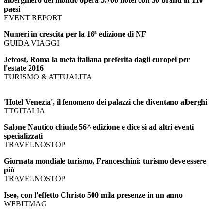
alberghiero del mondo opera 5.700 hotel con 30 brand in 110
paesi
EVENT REPORT
Numeri in crescita per la 16ª edizione di NF
GUIDA VIAGGI
Jetcost, Roma la meta italiana preferita dagli europei per
l'estate 2016
TURISMO & ATTUALITA
'Hotel Venezia', il fenomeno dei palazzi che diventano alberghi
TTGITALIA
Salone Nautico chiude 56^ edizione e dice sì ad altri eventi
specializzati
TRAVELNOSTOP
Giornata mondiale turismo, Franceschini: turismo deve essere
più
TRAVELNOSTOP
Iseo, con l'effetto Christo 500 mila presenze in un anno
WEBITMAG