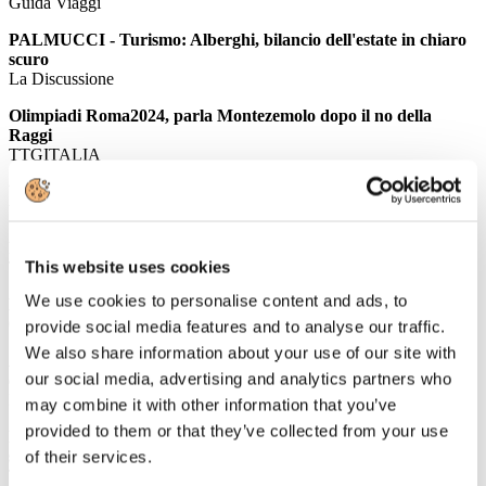
Guida Viaggi
PALMUCCI - Turismo: Alberghi, bilancio dell'estate in chiaro
scuro
La Discussione
Olimpiadi Roma2024, parla Montezemolo dopo il no della
Raggi
TTGITALIA
Venezia da record: 10 milioni di presenze nel 2015
WEBITMAG
Franceschini: cicloturismo grande opportunità per Italia
This website uses cookies
TRAVELNOSTOP
We use cookies to personalise content and ads, to
Milano alla conquista dei turisti giapponesi
GUIDA VIAGGI
provide social media features and to analyse our traffic.
We also share information about your use of our site with
Albergatori, attenti: il viaggiatore cinese si conquista con la
our social media, advertising and analytics partners who
camera Fengshui e ristoranti gourmand
ITALIAN VENUE
may combine it with other information that you’ve
provided to them or that they’ve collected from your use
PALMUCCI: Confindustria Alberghi, estate 2016: sale il mare
scendono le città d'arte
of their services.
TRAVEL QUOTIDIANO