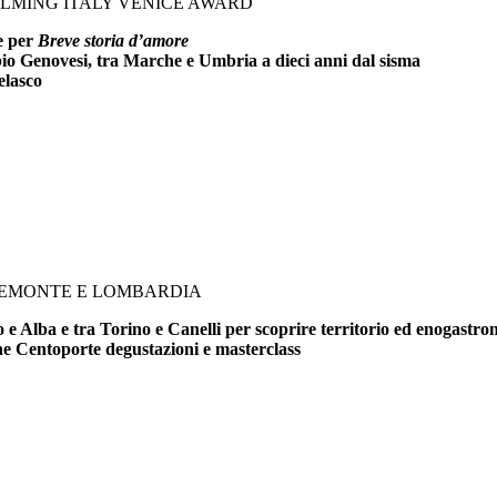
FILMING ITALY VENICE AWARD
ce per
Breve storia d’amore
bio Genovesi, tra Marche e Umbria a dieci anni dal sisma
elasco
PIEMONTE E LOMBARDIA
e Alba e tra Torino e Canelli per scoprire territorio ed enogastr
che Centoporte degustazioni e masterclass