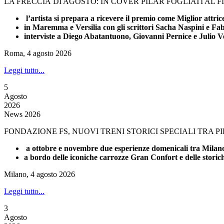
LA FRECCIA DI AGOSTO: IN COVER PILAR FOGLIATI AL 
l’artista si prepara a ricevere il premio come Miglior attri
in Maremma e Versilia con gli scrittori Sacha Naspini e Fa
interviste a Diego Abatantuono, Giovanni Pernice e Julio V
Roma, 4 agosto 2026
Leggi tutto...
5
Agosto
2026
News 2026
FONDAZIONE FS, NUOVI TRENI STORICI SPECIALI TRA 
a ottobre e novembre due esperienze domenicali tra Milano 
a bordo delle iconiche carrozze Gran Confort e delle stori
Milano, 4 agosto 2026
Leggi tutto...
3
Agosto