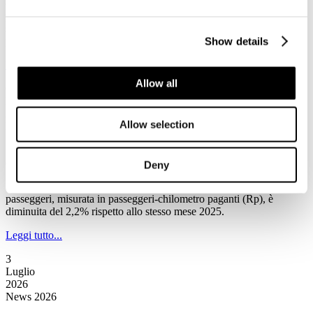
(Associazione Nazionale Operatori Veicoli Ricreazionali e Articoli
per Campeggio), condotta su 52 concessionari affiliati, il comparto
sta intercettando una nuova tipologia di clientela, ridefinendo i
profili di consumo per la stagione estiva 2026.
Show details
Leggi tutto...
Allow all
6
Luglio
2026
Allow selection
News 2026
IATA: a maggio la domanda totale di trasporto aereo passeggeri è
diminuita del 2,2% rispetto allo stesso mese del 2025
Deny
Secondo la Iata a maggio la domanda totale di trasporto aereo
passeggeri, misurata in passeggeri-chilometro paganti (Rp), è
diminuita del 2,2% rispetto allo stesso mese 2025.
Leggi tutto...
3
Luglio
2026
News 2026