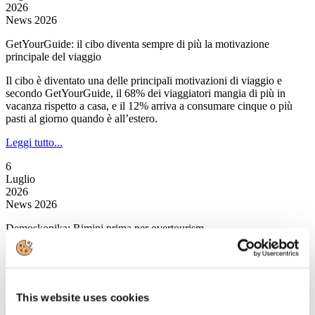
2026
News 2026
GetYourGuide: il cibo diventa sempre di più la motivazione
principale del viaggio
Il cibo è diventato una delle principali motivazioni di viaggio e
secondo GetYourGuide, il 68% dei viaggiatori mangia di più in
vacanza rispetto a casa, e il 12% arriva a consumare cinque o più
pasti al giorno quando è all’estero.
Leggi tutto...
6
Luglio
2026
News 2026
Demoskopika: Rimini prima per overtourism
È Rimini a salire sul gradino più alto del podio nell’overtourism
italiano.Quest’anno secondo l’osservatorio di Demoskopika, la
popolare località romagnola primeggia con 17mila presenze
turistiche per km quadrato, un valore che rappresenta una delle
This website uses cookies
concentrazioni urbane più elevate in assoluto.