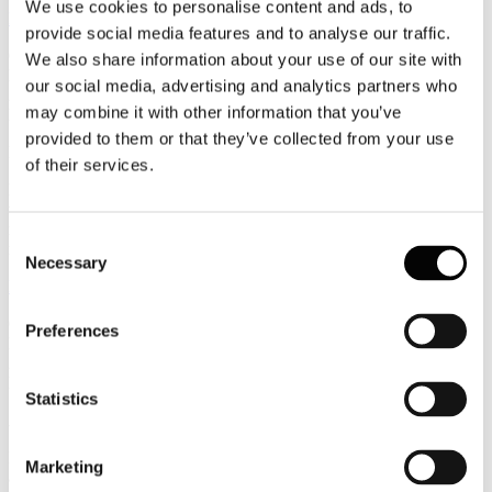
We use cookies to personalise content and ads, to
Leggi tutto...
provide social media features and to analyse our traffic.
6
We also share information about your use of our site with
Luglio
our social media, advertising and analytics partners who
2026
may combine it with other information that you’ve
News 2026
provided to them or that they’ve collected from your use
Facile.it/Emg: cala la richiesta di finanziamenti per i viaggi
of their services.
Più di 28 milioni di italiani hanno intenzione di concedersi una
vacanza quest’anno e non mancano le famiglie che, per far pesare il
meno possibile sui budget mensili il costo del viaggio, scelgono di
Consent
ricorrere ad un prestito personale.
Necessary
Selection
Leggi tutto...
6
Preferences
Luglio
2026
News 2026
Statistics
Assocamp: il turismo itinerante un’alternativa sempre più allettante
Il turismo itinerante si consolida come una delle principali alternative
Marketing
alla ricettività tradizionale. Secondo l’ultima indagine di Assocamp