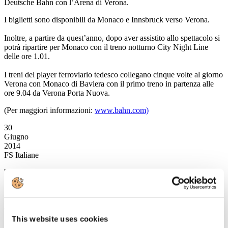
Deutsche Bahn con l’Arena di Verona.
I biglietti sono disponibili da Monaco e Innsbruck verso Verona.
Inoltre, a partire da quest’anno, dopo aver assistito allo spettacolo si
potrà ripartire per Monaco con il treno notturno City Night Line
delle ore 1.01.
I treni del player ferroviario tedesco collegano cinque volte al giorno
Verona con Monaco di Baviera con il primo treno in partenza alle
ore 9.04 da Verona Porta Nuova.
(Per maggiori informazioni:
www.bahn.com)
30
Giugno
2014
FS Italiane
Trenitalia e AirChina: dal primo luglio le agevolazioni sui biglietti
Dal 1° luglio hanno inizio le agevolazioni sul prezzo base dei treni
Frecciarossa, Frecciargento e Frecciabianca in arrivo e partenza
dalle principali stazioni di Roma e Milano, riduzioni sul biglietto dei
voli Air China in arrivo e partenza da Fiumicino e Malpensa e tariffe
This website uses cookies
speciali per i soci CartaFreccia sulle principali rotte aeree Italia -