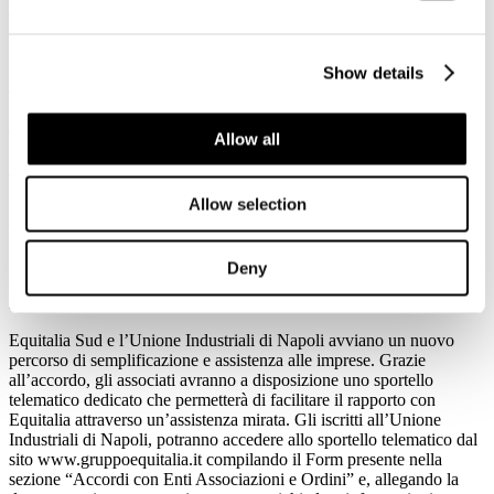
dei turisti cinesi
Maria Carmela Colaiacovo, Vice Presidente dell’ Associazione
italiana Confindustria Alberghi, alla presenza dell’Ambasciatore
Show details
cinese in Italia Li Ruiyu, ha siglato un protocollo d’ intesa con
Select Holding per il lancio, la promozione e il supporto della
certificazione del marchio Welcome Chinese.
Allow all
Leggi tutto...
Allow selection
27
Giugno
2014
Unione Industriali di Napoli
Deny
Parte la collaborazione tra Equitalia Sud e Unione Industriali Napoli
Equitalia Sud e l’Unione Industriali di Napoli avviano un nuovo
percorso di semplificazione e assistenza alle imprese. Grazie
all’accordo, gli associati avranno a disposizione uno sportello
telematico dedicato che permetterà di facilitare il rapporto con
Equitalia attraverso un’assistenza mirata. Gli iscritti all’Unione
Industriali di Napoli, potranno accedere allo sportello telematico dal
sito www.gruppoequitalia.it compilando il Form presente nella
sezione “Accordi con Enti Associazioni e Ordini” e, allegando la