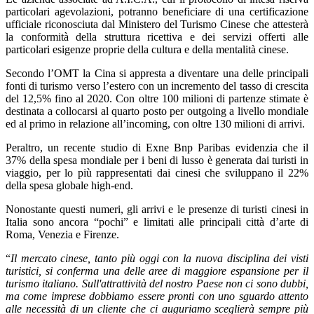
particolari agevolazioni, potranno beneficiare di una certificazione
ufficiale riconosciuta dal Ministero del Turismo Cinese che attesterà
la conformità della struttura ricettiva e dei servizi offerti alle
particolari esigenze proprie della cultura e della mentalità cinese.
Secondo l’OMT la Cina si appresta a diventare una delle principali
fonti di turismo verso l’estero con un incremento del tasso di crescita
del 12,5% fino al 2020. Con oltre 100 milioni di partenze stimate è
destinata a collocarsi al quarto posto per outgoing a livello mondiale
ed al primo in relazione all’incoming, con oltre 130 milioni di arrivi.
Peraltro, un recente studio di Exne Bnp Paribas evidenzia che il
37% della spesa mondiale per i beni di lusso è generata dai turisti in
viaggio, per lo più rappresentati dai cinesi che sviluppano il 22%
della spesa globale high-end.
Nonostante questi numeri, gli arrivi e le presenze di turisti cinesi in
Italia sono ancora “pochi” e limitati alle principali città d’arte di
Roma, Venezia e Firenze.
“
Il mercato cinese, tanto più oggi con la nuova disciplina dei visti
turistici, si conferma una delle aree di maggiore espansione per il
turismo italiano. Sull'attrattività del nostro Paese non ci sono dubbi,
ma come imprese dobbiamo essere pronti con uno sguardo attento
alle necessità di un cliente che ci auguriamo sceglierà sempre più