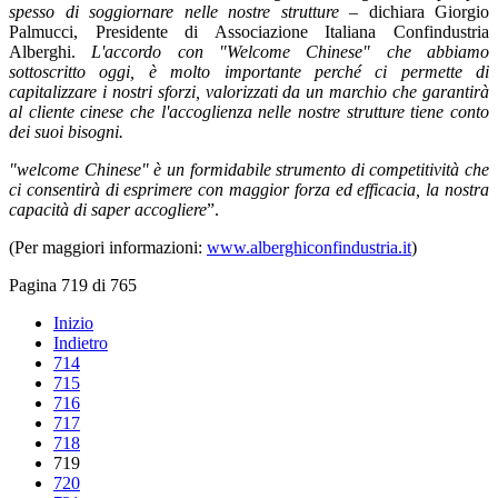
spesso di soggiornare nelle nostre strutture
– dichiara Giorgio
Palmucci, Presidente di Associazione Italiana Confindustria
Alberghi.
L'accordo con "Welcome Chinese" che abbiamo
sottoscritto oggi, è molto importante perché ci permette di
capitalizzare i nostri sforzi, valorizzati da un marchio che garantirà
al cliente cinese che l'accoglienza nelle nostre strutture tiene conto
dei suoi bisogni.
"welcome Chinese" è un formidabile strumento di competitività che
ci consentirà di esprimere con maggior forza ed efficacia, la nostra
capacità di saper accogliere
”.
(Per maggiori informazioni:
www.alberghiconfindustria.it
)
Pagina 719 di 765
Inizio
Indietro
714
715
716
717
718
719
720