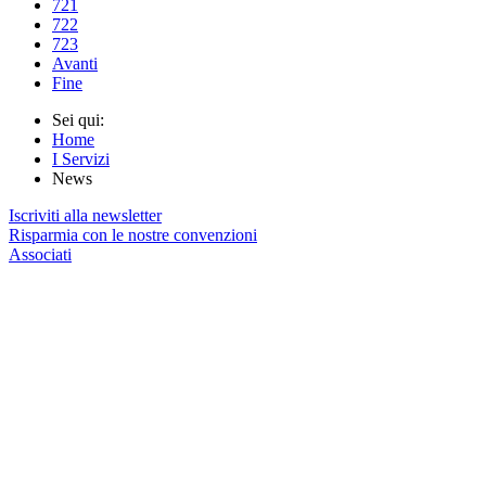
721
722
723
Avanti
Fine
Sei qui:
Home
I Servizi
News
Iscriviti alla newsletter
Risparmia con le nostre convenzioni
Associati