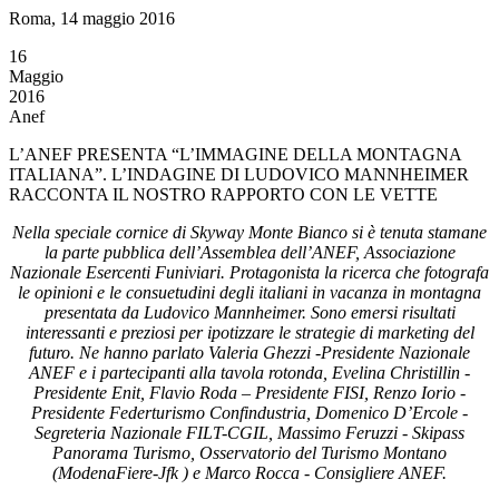
Roma, 14 maggio 2016
16
Maggio
2016
Anef
L’ANEF PRESENTA “L’IMMAGINE DELLA MONTAGNA
ITALIANA”. L’INDAGINE DI LUDOVICO MANNHEIMER
RACCONTA IL NOSTRO RAPPORTO CON LE VETTE
Nella speciale cornice di Skyway Monte Bianco si è tenuta stamane
la parte pubblica dell’Assemblea dell’ANEF, Associazione
Nazionale Esercenti Funiviari. Protagonista la ricerca che fotografa
le opinioni e le consuetudini degli italiani in vacanza in montagna
presentata da Ludovico Mannheimer. Sono emersi risultati
interessanti e preziosi per ipotizzare le strategie di marketing del
futuro. Ne hanno parlato Valeria Ghezzi -Presidente Nazionale
ANEF e i partecipanti alla tavola rotonda, Evelina Christillin -
Presidente Enit, Flavio Roda – Presidente FISI, Renzo Iorio -
Presidente Federturismo Confindustria, Domenico D’Ercole -
Segreteria Nazionale FILT-CGIL, Massimo Feruzzi - Skipass
Panorama Turismo, Osservatorio del Turismo Montano
(ModenaFiere-Jfk )
e Marco Rocca - Consigliere ANEF.