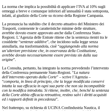
La norma che implica la possibilità di applicare l’IVA al 10% sugli
ormeggi a breve e comunque inferiori all’annualità è stata sottoposta,
infatti, al giudizio della Corte su ricorso della Regione Campania.
La pronuncia ha stabilito che il decreto attuativo del Ministero dei
Trasporti, contenente le caratteristiche minime delle strutture,
avrebbe dovuto essere approvato anche dalla Conferenza Stato-
Regioni. L’Agenzia delle Entrate ritiene che la sentenza rientri tra le
cosiddette “
sentenze additive
”, che incidono sulla legge senza
annullarla, ma trasformandola, cioè “
aggiungendo alla norma
un’ulteriore previsione che, in osservanza della Costituzione,
avrebbe dovuto necessariamente essere prevista sin dalla sua
origine
”.
La Consulta, pertanto, ha integrato la norma prevedendo l’intervento
della Conferenza permanente Stato-Regioni. “
La natura
dell’intervento operato dalla Corte
” – scrive l’Agenzia –
“
comporta, in linea di principio, che la legge modificata conservi
intatta la sua efficacia in ogni sua parte che non sia incompatibile
con la modifica introdotta. Si ritiene, inoltre, che, benché la sentenza
della Corte abbia efficacia retroattiva, restino salvi i diritti acquisiti
ed i rapporti definiti in precedenza
”.
Nel frattempo, su richiesta di UCINA Confindustria Nautica, il