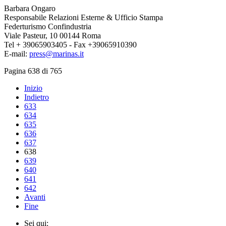
Barbara Ongaro
Responsabile Relazioni Esterne & Ufficio Stampa
Federturismo Confindustria
Viale Pasteur, 10 00144 Roma
Tel + 39065903405 - Fax +39065910390
E-mail:
press@marinas.it
Pagina 638 di 765
Inizio
Indietro
633
634
635
636
637
638
639
640
641
642
Avanti
Fine
Sei qui: