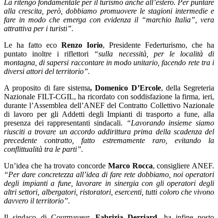
La ritengo fondamentale per il turismo anche all’estero. Per puntare
alla crescita, però, dobbiamo promuovere le stagioni intermedie e
fare in modo che emerga con evidenza il “marchio Italia”,
vera
attrattiva per i turisti”.
Le ha fatto eco
Renzo Iorio
, Presidente Federturismo, che ha
puntato inoltre i riflettori
“sulla necessità, per le località di
montagna, di sapersi raccontare in modo unitario, facendo rete tra i
diversi attori del territorio”.
A proposito di fare sistema
, Domenico D’Ercole
, della Segreteria
Nazionale FILT-CGIL, ha ricordato con soddisfazione la firma, ieri,
durante l’Assemblea dell’ANEF del Contratto Collettivo Nazionale
di lavoro per gli Addetti degli Impianti di trasporto a fune, alla
presenza dei rappresentanti sindacali.
“Lavorando insieme siamo
riusciti a trovare un accordo addirittura prima della scadenza del
precedente contratto, fatto estremamente raro, evitando la
conflittualità tra le parti”.
Un’idea che ha trovato concorde
Marco Rocca
, consigliere ANEF.
“Per dare concretezza all’idea di fare rete dobbiamo, noi operatori
degli impianti a fune, lavorare in sinergia con gli operatori degli
altri settori, albergatori, ristoratori, esercenti, tutti coloro che vivono
davvero il territorio”.
Il sindaco di Courmayeur,
Fabrizia Derriard
, ha infine posto