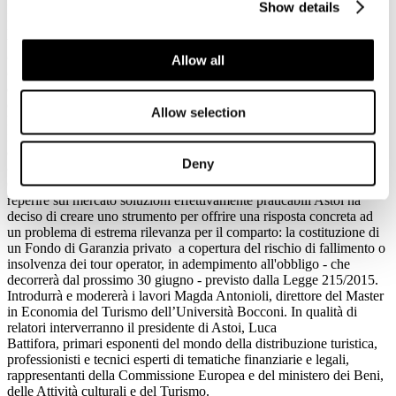
Show details
Il 9 giugno Astoi Confindustria Viaggi organizza con il Master in
Economia del Turismo dell'Università Bocconi, il convegno dal
titolo: "Fondo di Garanzia e nuove normative: soluzioni e
opportunità per tour operator e agenzie di viaggi, nel mercato che
Allow all
cambia
".
L’evento, che si terrà alle ore 10.30 presso l’Aula Magna
dell’Università Bocconi di Milano, vuole essere un momento di
confronto per fare il punto sulle principali tematiche riguardanti
Allow selection
la normativa nazionale ed europea in materia di pacchetti turistici e,
in particolare, sull'adempimento dell'obbligo di protezione
dei consumatori dal rischio di fallimento o insolvenza degli
Deny
operatori.
Considerando l'estrema difficoltà che le singole imprese hanno nel
reperire sul mercato soluzioni effettivamente praticabili Astoi ha
deciso di creare uno strumento per offrire una risposta concreta ad
un problema di estrema rilevanza per il comparto: la costituzione di
un Fondo di Garanzia privato a copertura del rischio di fallimento o
insolvenza dei tour operator, in adempimento all'obbligo - che
decorrerà dal prossimo 30 giugno - previsto dalla Legge 215/2015.
Introdurrà e modererà i lavori Magda Antonioli, direttore del Master
in Economia del Turismo dell’Università Bocconi. In qualità di
relatori interverranno il presidente di Astoi, Luca
Battifora, primari esponenti del mondo della distribuzione turistica,
professionisti e tecnici esperti di tematiche finanziarie e legali,
rappresentanti della Commissione Europea e del ministero dei Beni,
delle Attività culturali e del Turismo.