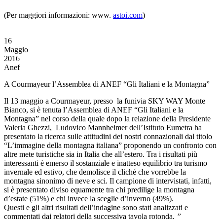
(Per maggiori informazioni: www.
astoi.com
)
16
Maggio
2016
Anef
A Courmayeur l’Assemblea di ANEF “Gli Italiani e la Montagna”
Il 13 maggio a Courmayeur, presso la funivia SKY WAY Monte
Bianco, si è tenuta l’Assemblea di ANEF “Gli Italiani e la
Montagna” nel corso della quale dopo la relazione della Presidente
Valeria Ghezzi, Ludovico Mannheimer dell’Istituto Eumetra ha
presentato la ricerca sulle attitudini dei nostri connazionali dal titolo
“L’immagine della montagna italiana” proponendo un confronto con
altre mete turistiche sia in Italia che all’estero. Tra i risultati più
interessanti è emerso il sostanziale e inatteso equilibrio tra turismo
invernale ed estivo, che demolisce il cliché che vorrebbe la
montagna sinonimo di neve e sci. Il campione di intervistati, infatti,
si è presentato diviso equamente tra chi predilige la montagna
d’estate (51%) e chi invece la sceglie d’inverno (49%).
Questi e gli altri risultati dell’indagine sono stati analizzati e
commentati dai relatori della successiva tavola rotonda.
”