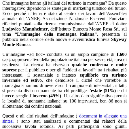
Che immagine hanno gli italiani del turismo in montagna? Da questo
interrogativo dipendono le strategie di marketing turistico del futuro.
Ecco perché il tema è stato al centro dei lavori dell’Assemblea
annuale dell’ANEF, Associazione Nazionale Esercenti Funiviari:
riflettori puntati sulla ricerca commissionata dall’ANEF al dottor
Ludovico Mannheimer
, dell’Istituto Eumetra Monte Rosa Srl, sul
tema
“L’immagine della montagna italiana”
, presentata al
pubblico nella cornice della nuova e avveniristica funivia
Skyway
Monte Bianco
.
Un’indagine «ad hoc» condotta su un ampio campione di
1.600
casi,
rappresentativo della popolazione italiana per sesso, età, area di
residenza. La ricerca ha riservato
qualche conferma e molte
soprese
per il pubblico e per gli “addetti ai lavori”: tra i risultati più
interessanti, il sostanziale e inatteso
equilibrio tra turismo
invernale ed estivo
, che demolisce il cliché che vorrebbe la
montagna sinonimo di neve e sci. Il campione di intervistati, infatti,
si presenta diviso equamente tra chi predilige l’
estate
(51%)
e chi
invece sceglie l’
inverno
(49%)
. Un altro dato significativo premia
le località di montagna italiane: su 100 intervistati, ben 86 non si
allontanano dai confini nazionali.
Questi e gli altri risultati dell’indagine (
document
in allegato una
sintesi
) sono stati analizzati e commentati dai relatori della
successiva tavola rotonda. Ai parti partecipanti sono giunti,