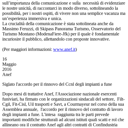
sull’importanza della comunicazione e sulla necessità di evidenziare
le nostre unicità, di raccontarci in modo diverso, sottolineando la
possibilità, per i nostri ospiti, di vivere non una semplice vacanza ma
un’esperienza immersiva e unica.
La crucialità della comunicazione è stata sottolineata anche da
Massimo Feruzzi, di Skipass Panorama Turismo, Osservatorio del
Turismo Montano (ModenaFiere-Jfk) per il quale è fondamentale
incuriosire il pubblico, allettandolo con proposte innovative.
(Per maggiori informazioni:
www.anef.it
)
16
Maggio
2016
Anef
Siglato l'accordo per il rinnovo del Ccnl degli impianti a fune
Dopo mesi di trattative Anef, l'Associazione nazionale esercenti
funiviari, ha firmato con le organizzazioni sindacali del settore, Filt-
Cgil, Fit-Cisl, Uil trasporti e Savt, a Courmayeur nel corso della sua
Assemblea annuale, l'accordo per il rinnovo del contratto di lavoro
degli impianti a fune. L'intesa raggiunta tra le parti prevede
importanti modifiche strutturali ad alcuni istituti quali scatti e rol che
allineano ora il contratto Anef agli altri contratti di Confindustria