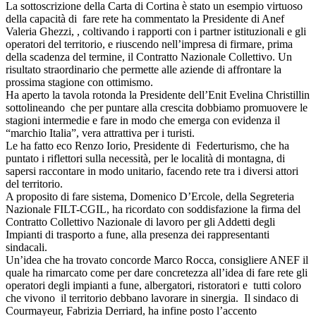
La sottoscrizione della Carta di Cortina è stato un esempio virtuoso
della capacità di fare rete ha commentato la Presidente di Anef
Valeria Ghezzi, , coltivando i rapporti con i partner istituzionali e gli
operatori del territorio, e riuscendo nell’impresa di firmare, prima
della scadenza del termine, il Contratto Nazionale Collettivo. Un
risultato straordinario che permette alle aziende di affrontare la
prossima stagione con ottimismo.
Ha aperto la tavola rotonda la Presidente dell’Enit Evelina Christillin
sottolineando che per puntare alla crescita dobbiamo promuovere le
stagioni intermedie e fare in modo che emerga con evidenza il
“marchio Italia”, vera attrattiva per i turisti.
Le ha fatto eco Renzo Iorio, Presidente di Federturismo, che ha
puntato i riflettori sulla necessità, per le località di montagna, di
sapersi raccontare in modo unitario, facendo rete tra i diversi attori
del territorio.
A proposito di fare sistema, Domenico D’Ercole, della Segreteria
Nazionale FILT-CGIL, ha ricordato con soddisfazione la firma del
Contratto Collettivo Nazionale di lavoro per gli Addetti degli
Impianti di trasporto a fune, alla presenza dei rappresentanti
sindacali.
Un’idea che ha trovato concorde Marco Rocca, consigliere ANEF il
quale ha rimarcato come per dare concretezza all’idea di fare rete gli
operatori degli impianti a fune, albergatori, ristoratori e tutti coloro
che vivono il territorio debbano lavorare in sinergia. Il sindaco di
Courmayeur, Fabrizia Derriard, ha infine posto l’accento