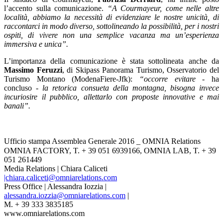
l’accento sulla comunicazione.
“A Courmayeur, come nelle altre
località, abbiamo la necessità di evidenziare le nostre unicità, di
raccontarci in modo diverso, sottolineando la possibilità, per i nostri
ospiti, di vivere non una semplice vacanza ma un’esperienza
immersiva e unica”.
L’importanza della comunicazione è stata sottolineata anche da
Massimo Feruzzi
, di Skipass Panorama Turismo, Osservatorio del
Turismo Montano (ModenaFiere-Jfk):
“occorre evitare
- ha
concluso -
la retorica consueta della montagna, bisogna invece
incuriosire il pubblico, allettarlo con proposte innovative e mai
banali”.
Ufficio stampa Assemblea Generale 2016 _ OMNIA Relations
OMNIA FACTORY, T. + 39 051 6939166, OMNIA LAB, T. + 39
051 261449
Media Relations | Chiara Caliceti
|chiara.caliceti@omniarelations.com
Press Office | Alessandra Iozzia |
alessandra.iozzia@omniarelations.com
|
M. + 39 333 3835185
www.omniarelations.com