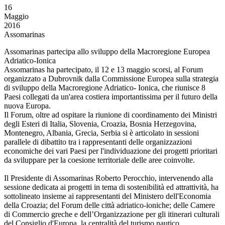
16
Maggio
2016
Assomarinas
Assomarinas partecipa allo sviluppo della Macroregione Europea
Adriatico-Ionica
Assomarinas ha partecipato, il 12 e 13 maggio scorsi, al Forum
organizzato a Dubrovnik dalla Commissione Europea sulla strategia
di sviluppo della Macroregione Adriatico- Ionica, che riunisce 8
Paesi collegati da un'area costiera importantissima per il futuro della
nuova Europa.
Il Forum, oltre ad ospitare la riunione di coordinamento dei Ministri
degli Esteri di Italia, Slovenia, Croazia, Bosnia Herzegovina,
Montenegro, Albania, Grecia, Serbia si è articolato in sessioni
parallele di dibattito tra i rappresentanti delle organizzazioni
economiche dei vari Paesi per l'individuazione dei progetti prioritari
da sviluppare per la coesione territoriale delle aree coinvolte.
Il Presidente di Assomarinas Roberto Perocchio, intervenendo alla
sessione dedicata ai progetti in tema di sostenibilità ed attrattività, ha
sottolineato insieme ai rappresentanti del Ministero dell'Economia
della Croazia; del Forum delle città adriatico-ioniche; delle Camere
di Commercio greche e dell’Organizzazione per gli itinerari culturali
del Consiglio d'Europa, la centralità del turismo nautico,