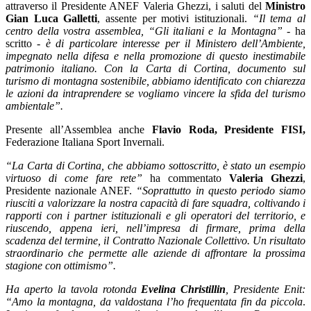
attraverso il Presidente ANEF Valeria Ghezzi, i saluti del
Ministro
Gian Luca Galletti
, assente per motivi istituzionali.
“Il tema al
centro della vostra assemblea, “Gli italiani e la Montagna”
- ha
scritto -
è di particolare interesse per il Ministero dell’Ambiente,
impegnato nella difesa e nella promozione di questo inestimabile
patrimonio italiano. Con la Carta di Cortina, documento sul
turismo di montagna sostenibile, abbiamo identificato con chiarezza
le azioni da intraprendere se vogliamo vincere la sfida del turismo
ambientale”.
Presente all’Assemblea anche
Flavio Roda, Presidente FISI,
Federazione Italiana Sport Invernali.
“La Carta di Cortina, che abbiamo sottoscritto, è stato un esempio
virtuoso di come fare rete”
ha commentato
Valeria Ghezzi
,
Presidente nazionale ANEF.
“Soprattutto in questo periodo siamo
riusciti a valorizzare la nostra capacità di fare squadra, coltivando i
rapporti con i partner istituzionali e gli operatori del territorio, e
riuscendo, appena ieri, nell’impresa di firmare, prima della
scadenza del termine, il Contratto Nazionale Collettivo. Un risultato
straordinario che permette alle aziende di affrontare la prossima
stagione con ottimismo”.
Ha aperto la tavola rotonda
Evelina Christillin
, Presidente Enit:
“Amo la montagna, da valdostana l’ho frequentata fin da piccola
.