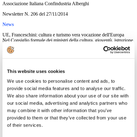
Associazione Italiana Confindustria Alberghi
Newsletter N. 206 del 27/11/2014
News
UE, Franceschini: cultura e turismo vera vocazione dell'Europa
Nel Consiglio formale dei ministri della cultura, gioventù, istruzione
e sport dell'UE è emersa la necessità di valorizzare la cultura per
creare un'identità europea comune
L. Stabilità, nasce 'FONDO TUTELA PATRIMONIO
CULTURALE', 100 milioni di Euro all'anno dal 2016 al 2020
This website uses cookies
Franceschini, questione di enorme importanza che arricchisce
contenuti della manovra
We use cookies to personalise content and ads, to
provide social media features and to analyse our traffic.
XII Giornata della Ricerca e dell'Innovazione
Iniziativa che si inserisce nelle attività previste dall'accordo che
We also share information about your use of our site with
Confindustria ha siglato con la Rai per promuovere la cultura della
our social media, advertising and analytics partners who
R&I nel Paese
may combine it with other information that you’ve
Rassegna Stampa
provided to them or that they’ve collected from your use
of their services.
Leggi tutto...
26