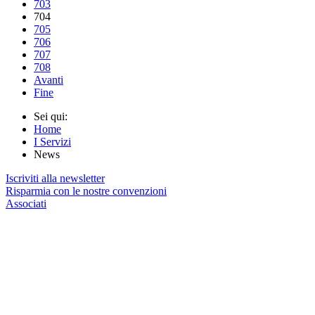
703
704
705
706
707
708
Avanti
Fine
Sei qui:
Home
I Servizi
News
Iscriviti alla newsletter
Risparmia con le nostre convenzioni
Associati