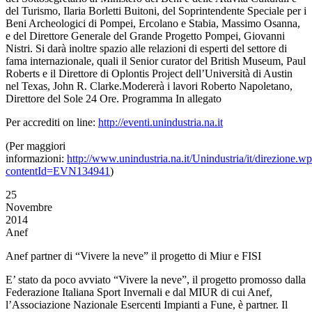
del Turismo, Ilaria Borletti Buitoni, del Soprintendente Speciale per i
Beni Archeologici di Pompei, Ercolano e Stabia, Massimo Osanna,
e del Direttore Generale del Grande Progetto Pompei, Giovanni
Nistri. Si darà inoltre spazio alle relazioni di esperti del settore di
fama internazionale, quali il Senior curator del British Museum, Paul
Roberts e il Direttore di Oplontis Project dell’Università di Austin
nel Texas, John R. Clarke.Modererà i lavori Roberto Napoletano,
Direttore del Sole 24 Ore. Programma In allegato
Per accrediti on line:
http://eventi.unindustria.na.it
(Per maggiori
informazioni:
http://www.unindustria.na.it/Unindustria/it/direzione.w
contentId=EVN134941
)
25
Novembre
2014
Anef
Anef partner di “Vivere la neve” il progetto di Miur e FISI
E’ stato da poco avviato “Vivere la neve”, il progetto promosso dalla
Federazione Italiana Sport Invernali e dal MIUR di cui Anef,
l’Associazione Nazionale Esercenti Impianti a Fune, è partner. Il