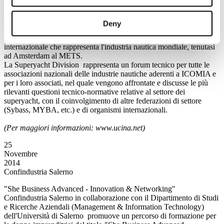
Stefano Pagani Isnardi, Responsabile dell’Ufficio Studi di UCINA,
è stato eletto chairman dell’ICOMIA Superyacht Division e succede
Deny
a Tony Rice, Segretario Generale di ICOMIA. La nomina è stata
ratificata durante l’assemblea plenaria di ICOMIA, l’Associazione
internazionale che rappresenta l'industria nautica mondiale, tenutasi
ad Amsterdam al METS.
La Superyacht Division rappresenta un forum tecnico per tutte le
associazioni nazionali delle industrie nautiche aderenti a ICOMIA e
per i loro associati, nel quale vengono affrontate e discusse le più
rilevanti questioni tecnico-normative relative al settore dei
superyacht, con il coinvolgimento di altre federazioni di settore
(Sybass, MYBA, etc.) e di organismi internazionali.
(Per maggiori informazioni: www.ucina.net)
25
Novembre
2014
Confindustria Salerno
"She Business Advanced - Innovation & Networking"
Confindustria Salerno in collaborazione con il Dipartimento di Studi
e Ricerche Aziendali (Management & Information Technology)
dell'Università di Salerno promuove un percorso di formazione per