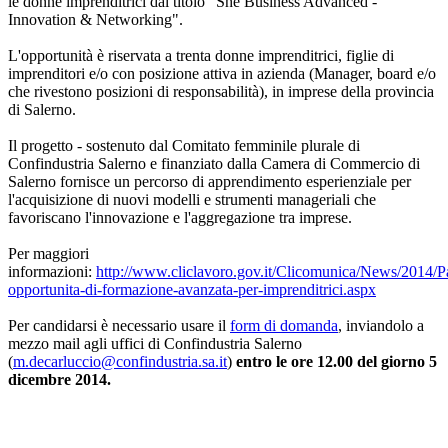
le donne imprenditrici dal titolo "She Business Advanced -
Innovation & Networking".
L'opportunità è riservata a trenta donne imprenditrici, figlie di
imprenditori e/o con posizione attiva in azienda (Manager, board e/o
che rivestono posizioni di responsabilità), in imprese della provincia
di Salerno.
Il progetto - sostenuto dal Comitato femminile plurale di
Confindustria Salerno e finanziato dalla Camera di Commercio di
Salerno fornisce un percorso di apprendimento esperienziale per
l'acquisizione di nuovi modelli e strumenti manageriali che
favoriscano l'innovazione e l'aggregazione tra imprese.
Per maggiori
informazioni:
http://www.cliclavoro.gov.it/Clicomunica/News/2014/P
opportunita-di-formazione-avanzata-per-imprenditrici.aspx
Per candidarsi è necessario usare il
form di domanda
, inviandolo a
mezzo mail agli uffici di Confindustria Salerno
(
m.decarluccio@confindustria.sa.it
)
entro le ore 12.00 del giorno 5
dicembre 2014.