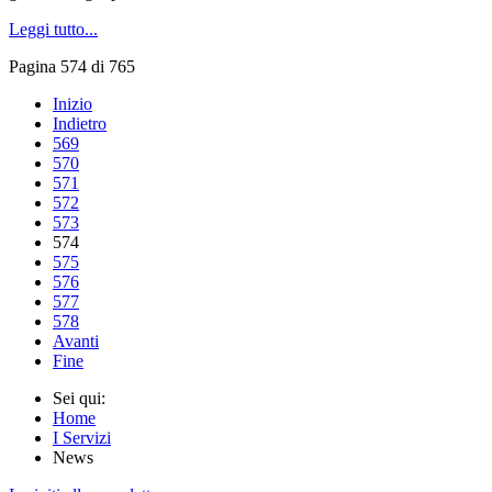
Leggi tutto...
Pagina 574 di 765
Inizio
Indietro
569
570
571
572
573
574
575
576
577
578
Avanti
Fine
Sei qui:
Home
I Servizi
News