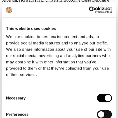
Alberghi, Horwath HTL, Università Bocconi e Cassa Depositi e
Prestiti.
Leggi tutto...
19
Febbraio
This website uses cookies
2018
We use cookies to personalise content and ads, to
Ucina
provide social media features and to analyse our traffic.
UCINA: è in vigore dal 13 febbraio il nuovo Codice della nautica
We also share information about your use of our site with
Dal 13 febbraio è entrato in vigore il nuovo Codice della Nautica,
our social media, advertising and analytics partners who
una delle misure
,
secondo il Ministro delle Infrastrutture e dei
may combine it with other information that you’ve
Trasporti, Graziano Delrio
,
più attese della riforma della portualità e
provided to them or that they’ve collected from your use
logistica.
of their services.
Leggi tutto...
19
Febbraio
Consent
2018
Necessary
Selection
2018
Battisti: un settore che vale 100 miliardi merita l’istituzione del
Preferences
Ministero del Turismo