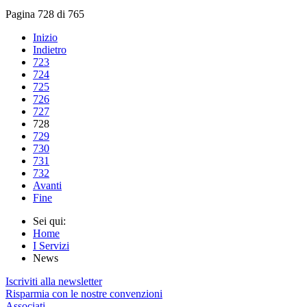
Pagina 728 di 765
Inizio
Indietro
723
724
725
726
727
728
729
730
731
732
Avanti
Fine
Sei qui:
Home
I Servizi
News
Iscriviti alla newsletter
Risparmia con le nostre convenzioni
Associati