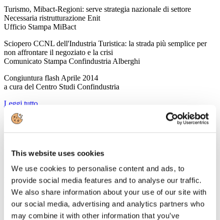
Turismo, Mibact-Regioni: serve strategia nazionale di settore
Necessaria ristrutturazione Enit
Ufficio Stampa MiBact
Sciopero CCNL dell'Industria Turistica: la strada più semplice per
non affrontare il negoziato e la crisi
Comunicato Stampa Confindustria Alberghi
Congiuntura flash Aprile 2014
a cura del Centro Studi Confindustria
Leggi tutto...
17
Aprile
2014
Associazione Italiana Confindustria Alberghi
This website uses cookies
Newsletter N. 71 del 17/04/2014
We use cookies to personalise content and ads, to
News
provide social media features and to analyse our traffic.
We also share information about your use of our site with
Chiarimenti INPS relativamente alla gestione "DURC interno"
our social media, advertising and analytics partners who
Messaggio INPS n. 4069/2014
may combine it with other information that you’ve