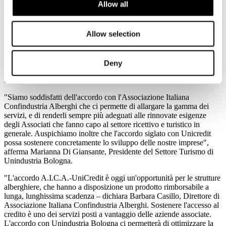
Allow all
Un confronto con le imprese per costruire servizi sempre di più tarati
sulle specifiche esigenze del settore.
Allow selection
In questo contesto si inquadra anche l'accordo con Unicredit che
stanzia un primo plafond di 300 milioni di euro, con finanziamenti
fino a 22 anni, dedicato a ristrutturazioni, riqualificazioni e
ampliamenti nonché al rinnovo di attrezzature e arredamenti, alla
Deny
rimozione delle barriere architettoniche e all'adeguamento alle
normative antincendio.
"Siamo soddisfatti dell'accordo con l'Associazione Italiana
Confindustria Alberghi che ci permette di allargare la gamma dei
servizi, e di renderli sempre più adeguati alle rinnovate esigenze
degli Associati che fanno capo al settore ricettivo e turistico in
generale. Auspichiamo inoltre che l'accordo siglato con Unicredit
possa sostenere concretamente lo sviluppo delle nostre imprese",
afferma Marianna Di Giansante, Presidente del Settore Turismo di
Unindustria Bologna.
"L'accordo A.I.C.A.-UniCredit è oggi un'opportunità per le strutture
alberghiere, che hanno a disposizione un prodotto rimborsabile a
lunga, lunghissima scadenza – dichiara Barbara Casillo, Direttore di
Associazione Italiana Confindustria Alberghi. Sostenere l'accesso al
credito è uno dei servizi posti a vantaggio delle aziende associate.
L'accordo con Unindustria Bologna ci permetterà di ottimizzare la