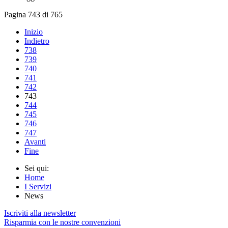
Pagina 743 di 765
Inizio
Indietro
738
739
740
741
742
743
744
745
746
747
Avanti
Fine
Sei qui:
Home
I Servizi
News
Iscriviti alla newsletter
Risparmia con le nostre convenzioni