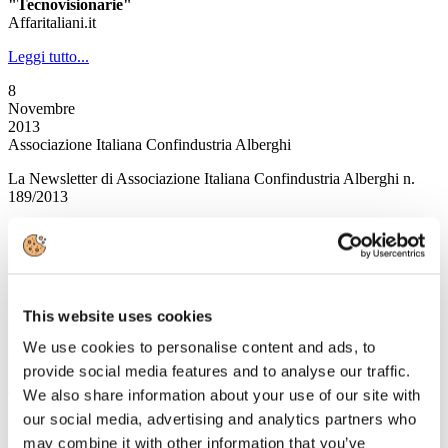
"Tecnovisionarie"
Affaritaliani.it
Leggi tutto...
8
Novembre
2013
Associazione Italiana Confindustria Alberghi
La Newsletter di Associazione Italiana Confindustria Alberghi n.
189/2013
News
Il mercato del lavoro degli stranieri in Italia
Pubblicata la Relazione del secondo trimestre 2013
This website uses cookies
L’ufficio per le politiche del turismo passa dalla Presidenza del
Consiglio dei Ministri al MiBact
We use cookies to personalise content and ads, to
A cura del MiBact
provide social media features and to analyse our traffic.
Leggi tutto...
We also share information about your use of our site with
our social media, advertising and analytics partners who
7
Novembre
may combine it with other information that you’ve