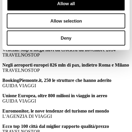
Allow all
PALMUCCI: Confindustria Alberghi: meno stranieri per il
ponte di Ognissanti
TTGITALIA
Allow selection
PALMUCCI: Ponte Ognissanti, turismo in stallo senza gli
stranieri
Deny
TRAVELNOSTOP
Venezia: stop a mega navi da crociera da novembre 2014
TRAVELNOSTOP
Negli aeroporti europei 826 mln di pax, indietro Roma e Milano
TRAVELNOSTOP
BookingPiemonte.it, 250 le strutture che hanno aderito
GUIDA VIAGGI
Unione Europea, oltre 800 milioni in viaggio in aereo
GUIDA VIAGGI
Euromonitor, le nove tendenze del turismo nel mondo
L'AGENZIA DI VIAGGI
Ecco top 100 città dal miglior rapporto qualità/prezzo
TRAVELNOSTOP