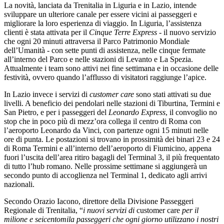
La novità, lanciata da Trenitalia in Liguria e in Lazio, intende
sviluppare un ulteriore canale per essere vicini ai passeggeri e
migliorare la loro esperienza di viaggio. In Liguria, l’assistenza
clienti è stata attivata per il
Cinque Terre Express
- il nuovo servizio
che ogni 20 minuti attraversa il Parco Patrimonio Mondiale
dell’Umanità - con sette punti di assistenza, nelle cinque fermate
all’interno del Parco e nelle stazioni di Levanto e La Spezia.
Attualmente i team sono attivi nei fine settimana e in occasione delle
festività, ovvero quando l’afflusso di visitatori raggiunge l’apice.
In Lazio invece i servizi di
customer care
sono stati attivati su due
livelli. A beneficio dei pendolari nelle stazioni di Tiburtina, Termini e
San Pietro, e per i passeggeri del
Leonardo Express
, il convoglio no
stop che in poco più di mezz’ora collega il centro di Roma con
l’aeroporto Leonardo da Vinci, con partenze ogni 15 minuti nelle
ore di punta. Le postazioni si trovano in prossimità dei binari 23 e 24
di Roma Termini e all’interno dell’aeroporto di Fiumicino, appena
fuori l’uscita dell’area ritiro bagagli del Terminal 3, il più frequentato
di tutto l’hub romano. Nelle prossime settimane si aggiungerà un
secondo punto di accoglienza nel Terminal 1, dedicato agli arrivi
nazionali.
Secondo Orazio Iacono, direttore della Divisione Passeggeri
Regionale di Trenitalia, “
i nuovi servizi di
customer care
per il
milione e seicentomila passeggeri che ogni giorno utilizzano i nostri