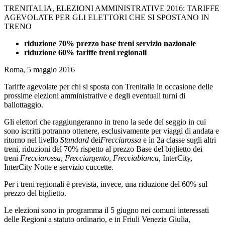
TRENITALIA, ELEZIONI AMMINISTRATIVE 2016: TARIFFE
AGEVOLATE PER GLI ELETTORI CHE SI SPOSTANO IN
TRENO
riduzione 70% prezzo base treni servizio nazionale
riduzione 60% tariffe treni regionali
Roma, 5 maggio 2016
Tariffe agevolate per chi si sposta con Trenitalia in occasione delle
prossime elezioni amministrative e degli eventuali turni di
ballottaggio.
Gli elettori che raggiungeranno in treno la sede del seggio in cui
sono iscritti potranno ottenere, esclusivamente per viaggi di andata e
ritorno nel livello
Standard
dei
Frecciarossa
e in 2a classe sugli altri
treni, riduzioni del 70% rispetto al prezzo Base del biglietto dei
treni
Frecciarossa
,
Frecciargento
,
Frecciabianca,
InterCity,
InterCity Notte e servizio cuccette.
Per i treni regionali è prevista, invece, una riduzione del 60% sul
prezzo del biglietto.
Le elezioni sono in programma il 5 giugno nei comuni interessati
delle Regioni a statuto ordinario, e in Friuli Venezia Giulia,