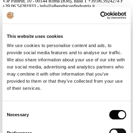
V.le Pasteur, 10 - 00144 Roma (RM), Italia T +39.06.5924274 F
+39.06.54281933 - info@alberghiconfindustria.it
4
Maggio
2016
Associazione Italiana Confindustria Alberghi
This website uses cookies
Newsletter N. 80 del 04/05/2016
We use cookies to personalise content and ads, to
News
provide social media features and to analyse our traffic.
We also share information about your use of our site with
Cooperazione internazionale tra forze di polizia italo-cinesi per
our social media, advertising and analytics partners who
assistere turisti cinesi
L'iniziativa coinvolge poliziotti cinesi insieme a Polizia di Stato e
may combine it with other information that you’ve
Carabinieri
provided to them or that they’ve collected from your use
of their services.
Rassegna Stampa
Le 33 priorità di Franceschini: dove e come sarà speso il
miliardo del Mibact
Consent
L'AGENZIA DI VIAGGI
Necessary
Selection
Berlino contro Airbnb: multe fino a 100mila euro
L'AGENZIA DI VIAGGI