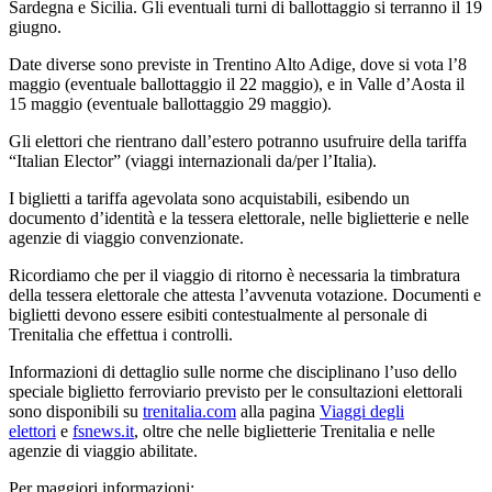
Sardegna e Sicilia. Gli eventuali turni di ballottaggio si terranno il 19
giugno.
Date diverse sono previste in Trentino Alto Adige, dove si vota l’8
maggio (eventuale ballottaggio il 22 maggio), e in Valle d’Aosta il
15 maggio (eventuale ballottaggio 29 maggio).
Gli elettori che rientrano dall’estero potranno usufruire della tariffa
“Italian Elector” (viaggi internazionali da/per l’Italia).
I biglietti a tariffa agevolata sono acquistabili, esibendo un
documento d’identità e la tessera elettorale, nelle biglietterie e nelle
agenzie di viaggio convenzionate.
Ricordiamo che per il viaggio di ritorno è necessaria la timbratura
della tessera elettorale che attesta l’avvenuta votazione. Documenti e
biglietti devono essere esibiti contestualmente al personale di
Trenitalia che effettua i controlli.
Informazioni di dettaglio sulle norme che disciplinano l’uso dello
speciale biglietto ferroviario previsto per le consultazioni elettorali
sono disponibili su
trenitalia.com
alla pagina
Viaggi degli
elettori
e
fsnews.it
, oltre che nelle biglietterie Trenitalia e nelle
agenzie di viaggio abilitate.
Per maggiori informazioni: