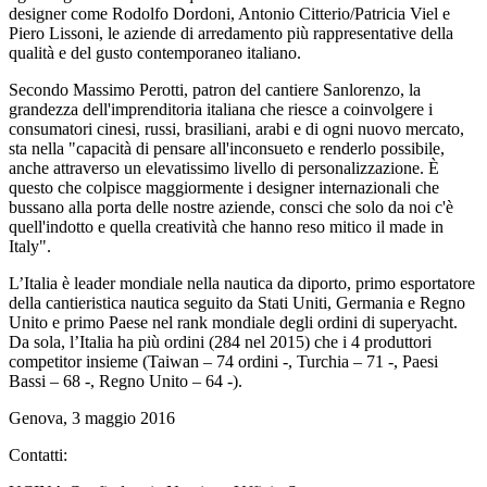
designer come Rodolfo Dordoni, Antonio Citterio/Patricia Viel e
Piero Lissoni, le aziende di arredamento più rappresentative della
qualità e del gusto contemporaneo italiano.
Secondo Massimo Perotti, patron del cantiere Sanlorenzo, la
grandezza dell'imprenditoria italiana che riesce a coinvolgere i
consumatori cinesi, russi, brasiliani, arabi e di ogni nuovo mercato,
sta nella "capacità di pensare all'inconsueto e renderlo possibile,
anche attraverso un elevatissimo livello di personalizzazione. È
questo che colpisce maggiormente i designer internazionali che
bussano alla porta delle nostre aziende, consci che solo da noi c'è
quell'indotto e quella creatività che hanno reso mitico il made in
Italy".
L’Italia è leader mondiale nella nautica da diporto, primo esportatore
della cantieristica nautica seguito da Stati Uniti, Germania e Regno
Unito e primo Paese nel rank mondiale degli ordini di superyacht.
Da sola, l’Italia ha più ordini (284 nel 2015) che i 4 produttori
competitor insieme (Taiwan – 74 ordini -, Turchia – 71 -, Paesi
Bassi – 68 -, Regno Unito – 64 -).
Genova, 3 maggio 2016
Contatti: