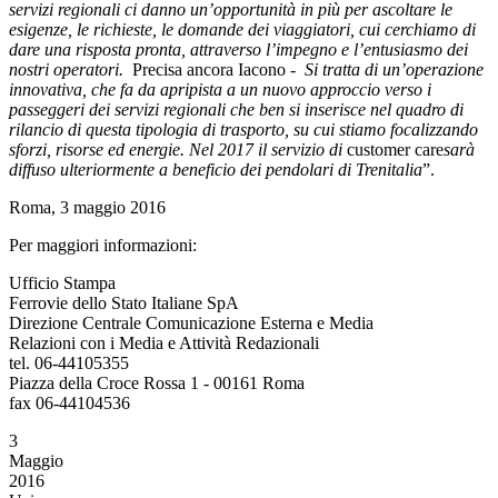
servizi regionali ci danno un’opportunità in più per ascoltare le
esigenze, le richieste, le domande dei viaggiatori, cui cerchiamo di
dare una risposta pronta, attraverso l’impegno e l’entusiasmo dei
nostri operatori.
Precisa ancora Iacono -
Si tratta di un’operazione
innovativa, che fa da apripista a un nuovo approccio verso i
passeggeri dei servizi regionali che ben si inserisce nel quadro di
rilancio di questa tipologia di trasporto, su cui stiamo focalizzando
sforzi, risorse ed energie. Nel 2017 il servizio di
customer care
sarà
diffuso ulteriormente a beneficio dei pendolari di Trenitalia
”.
Roma, 3 maggio 2016
Per maggiori informazioni:
Ufficio Stampa
Ferrovie dello Stato Italiane SpA
Direzione Centrale Comunicazione Esterna e Media
Relazioni con i Media e Attività Redazionali
tel. 06-44105355
Piazza della Croce Rossa 1 - 00161 Roma
fax 06-44104536
3
Maggio
2016