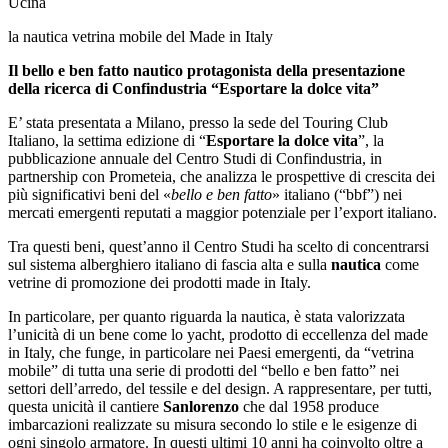
Ucina
la nautica vetrina mobile del Made in Italy
Il bello e ben fatto nautico protagonista della presentazione
della ricerca di Confindustria “Esportare la dolce vita”
E’ stata presentata a Milano, presso la sede del Touring Club
Italiano, la settima edizione di “
Esportare la dolce vita
”, la
pubblicazione annuale del Centro Studi di Confindustria, in
partnership con Prometeia, che analizza le prospettive di crescita dei
più significativi beni del «
bello e ben fatto
» italiano (“bbf”) nei
mercati emergenti reputati a maggior potenziale per l’export italiano.
Tra questi beni, quest’anno il Centro Studi ha scelto di concentrarsi
sul sistema alberghiero italiano di fascia alta e sulla
nautica
come
vetrine di promozione dei prodotti made in Italy.
In particolare, per quanto riguarda la nautica, è stata valorizzata
l’unicità di un bene come lo yacht, prodotto di eccellenza del made
in Italy, che funge, in particolare nei Paesi emergenti, da “vetrina
mobile” di tutta una serie di prodotti del “bello e ben fatto” nei
settori dell’arredo, del tessile e del design. A rappresentare, per tutti,
questa unicità il cantiere
Sanlorenzo
che dal 1958 produce
imbarcazioni realizzate su misura secondo lo stile e le esigenze di
ogni singolo armatore. In questi ultimi 10 anni ha coinvolto oltre a