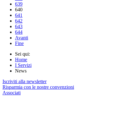
639
640
641
642
643
644
Avanti
Fine
Sei qui:
Home
I Servizi
News
Iscriviti alla newsletter
Risparmia con le nostre convenzioni
Associati