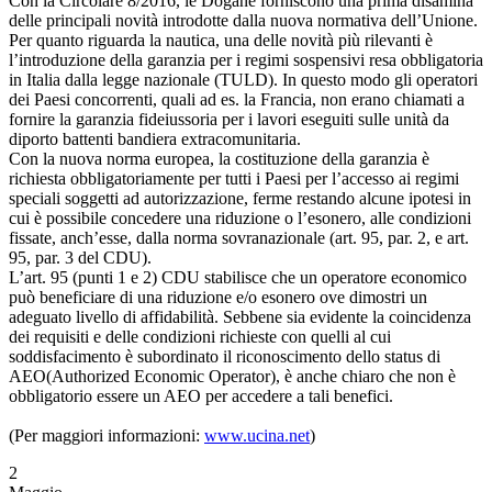
Con la Circolare 8/2016, le Dogane forniscono una prima disamina
delle principali novità introdotte dalla nuova normativa dell’Unione.
Per quanto riguarda la nautica, una delle novità più rilevanti è
l’introduzione della garanzia per i regimi sospensivi resa obbligatoria
in Italia dalla legge nazionale (TULD). In questo modo gli operatori
dei Paesi concorrenti, quali ad es. la Francia, non erano chiamati a
fornire la garanzia fideiussoria per i lavori eseguiti sulle unità da
diporto battenti bandiera extracomunitaria.
Con la nuova norma europea, la costituzione della garanzia è
richiesta obbligatoriamente per tutti i Paesi per l’accesso ai regimi
speciali soggetti ad autorizzazione, ferme restando alcune ipotesi in
cui è possibile concedere una riduzione o l’esonero, alle condizioni
fissate, anch’esse, dalla norma sovranazionale (art. 95, par. 2, e art.
95, par. 3 del CDU).
L’art. 95 (punti 1 e 2) CDU stabilisce che un operatore economico
può beneficiare di una riduzione e/o esonero ove dimostri un
adeguato livello di affidabilità. Sebbene sia evidente la coincidenza
dei requisiti e delle condizioni richieste con quelli al cui
soddisfacimento è subordinato il riconoscimento dello status di
AEO(Authorized Economic Operator), è anche chiaro che non è
obbligatorio essere un AEO per accedere a tali benefici.
(Per maggiori informazioni:
www.ucina.net
)
2