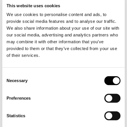
La ricerca del risparmio e la flessibilità nel calendario stravolgono le
abitudini estive dei viaggiatori italiani. Secondo un’indagine
This website uses cookies
commissionata da Facile.it all’istituto EMG, su oltre 28,5 milioni di
We use cookies to personalise content and ads, to
italiani in viaggio nell’estate 2026, meno del 40% partirà ad agosto:
12,3 milioni hanno già viaggiato a giugno e luglio, mentre 8,2
provide social media features and to analyse our traffic.
milioni hanno scelto settembre per le ferie.
We also share information about your use of our site with
our social media, advertising and analytics partners who
Leggi tutto...
may combine it with other information that you’ve
3
provided to them or that they’ve collected from your use
Agosto
2026
of their services.
News 2026
Arival/Phocuswright: i viaggiatori stanno attenti al budget
Consent
I viaggiatori cercano di includere più esperienze in ogni viaggio, ma
Necessary
Selection
senza spendere di più in termini di budget secondo quanto rivela
“Travel Experiences 2026: Market Sizing, Operator and Consumer
Behavior Highlights”, il nuovo report pubblicato da Arival e da
Preferences
Phocuswright, con il patrocinio di Civitatis.
Leggi tutto...
Statistics
3
Agosto