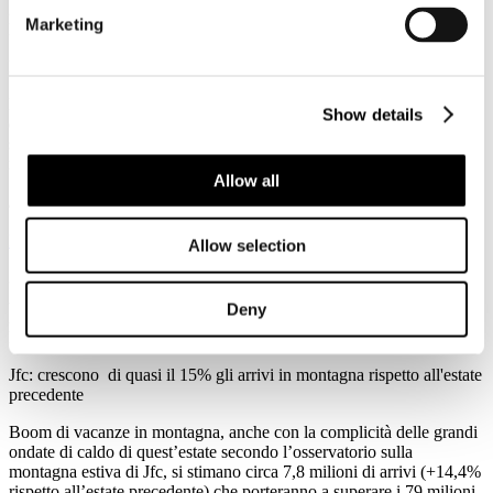
2026
Marketing
News 2026
Enav: domenica 26 luglio il record per il trasporto aereo
Record storico per il trasporto aereo italiano, nella giornata di
Show details
domenica 26 luglio sono stati 8446 i voli assistiti dall'Enav, la
società che gestisce il traffico aereo civile in Italia, il numero più alto
nella storia dell'aviazione italiana. Questo risultato supera di oltre
Allow all
100 voli il precedente record stabilito il 27 luglio 2025 con 8340
aerei assistiti in decollo o atterraggio.
Leggi tutto...
Allow selection
3
Agosto
Deny
2026
News 2026
Jfc: crescono di quasi il 15% gli arrivi in montagna rispetto all'estate
precedente
Boom di vacanze in montagna, anche con la complicità delle grandi
ondate di caldo di quest’estate secondo l’osservatorio sulla
montagna estiva di Jfc, si stimano circa 7,8 milioni di arrivi (+14,4%
rispetto all’estate precedente) che porteranno a superare i 79 milioni