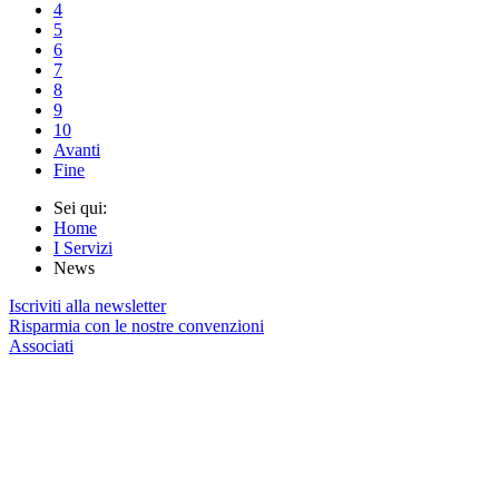
4
5
6
7
8
9
10
Avanti
Fine
Sei qui:
Home
I Servizi
News
Iscriviti alla newsletter
Risparmia con le nostre convenzioni
Associati